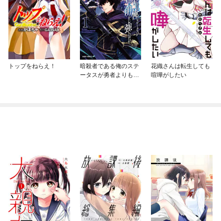
トップをねらえ！
暗殺者である俺のステ
花織さんは転生しても
ータスが勇者よりも明
喧嘩がしたい
らかに強いのだが