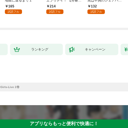
地獄に送るまで１
エブリデイ！ 【分冊
先は不貞のシェアハウ
版】 1
ス～１
165
214
132
試読フル
試読フル
試読フル
ランキング
キャンペーン
irls-Live 2巻
アプリならもっと便利で快適に！