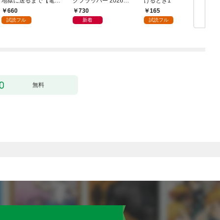
地獄に送るまで【電子
クフラッパー 2026年9
けるとき1
か
単行本版】１
月号
660
730
165
試読フル
新着
試読フル
無料