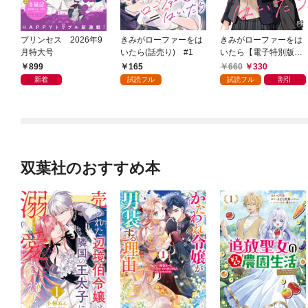
プリンセス 2026年9
きみがローファーをは
きみがローファーをは
月特大号
いたら(話売り) #1
いたら【電子特別版】
1
899
165
660
330
新着
試読フル
試読フル
割引
双葉社のおすすめ本