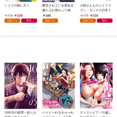
ミイラの飼い方 1
断罪されている悪役令
小林さんちのメイドラ
嬢と入れ替わって婚約
ゴン カンナの日常 1
者たちをぶっ飛ばした
770
539
165
770
539
ら、溺愛が待っていま
試読フル
割引
試読フル
試読フル
割引
した（コミック） 分冊
版 1
16年目の復讐～奴らを
ベイビーわるきゅーれ
ディストピア～引越し