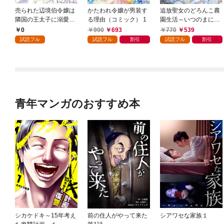
売られた辺境伯令嬢は
かたわれ令嬢が男装す
追放聖女のどろんこ農
隣国の王太子に溺愛さ
る理由（コミック） 1
園生活～いつのまにか
れる 1
隣国を救ってしまいま
0
990
693
770
539
した～（コミック） 1
試読フル
試読フル
割引
試読フル
割引
青年マンガのおすすめ本
シカケドキ～15年考え
前の住人がやって来た
シアワセな家族１