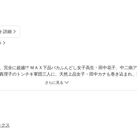
ト詳細
%
、完全に超越!? ＭＡＸ下品バカふんどし女子高生・田中花子、中二病
真理子のトンチキ軍団三人に、天然上品女子・田中カナも巻き込まれ、
く過ごすべく、今回も過激で巧みなアイデア＆屁理屈出しまくり!? さ
ls-High」の番外編も収録!! 過激さもバカさも勢いＭＡＸの女子高ギャ
ックス