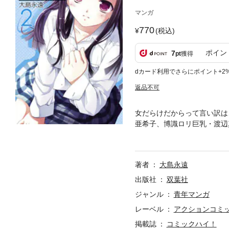
マンガ
770
(税込)
ポイン
7
pt
獲得
dカード利用でさらにポイント+2
返品不可
女だらけだからって言い訳は
亜希子、博識ロリ巨乳・渡辺
夏から秋を盛り上がって楽し
元祖バカ軍団「女子高生Gir
巻!!
著者
大島永遠
出版社
双葉社
ジャンル
青年マンガ
レーベル
アクションコミ
掲載誌
コミックハイ！