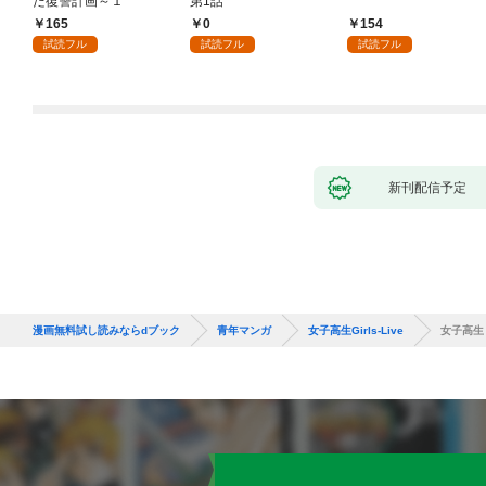
た復讐計画～１
第1話
165
0
154
試読フル
試読フル
試読フル
新刊配信予定
漫画無料試し読みならdブック
青年マンガ
女子高生Girls-Live
女子高生 G