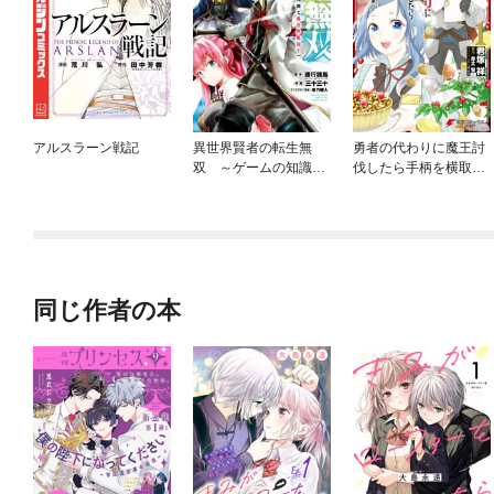
アルスラーン戦記
異世界賢者の転生無
勇者の代わりに魔王討
双 ～ゲームの知識で
伐したら手柄を横取り
異世界最強～
されました
同じ作者の本