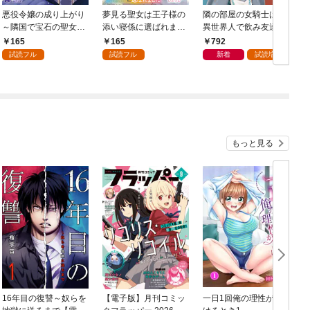
悪役令嬢の成り上がり
夢見る聖女は王子様の
隣の部屋の女騎士は、
～隣国で宝石の聖女と
添い寝係に選ばれまし
異世界人で飲み友達
呼ばれるまで～（コミ
た（コミック） 分冊版
（コミック） 1
165
165
792
ック） 分冊版 1
1
ク
試読フル
試読フル
新着
試読増量
もっと見る
16年目の復讐～奴らを
【電子版】月刊コミッ
一日1回俺の理性が負