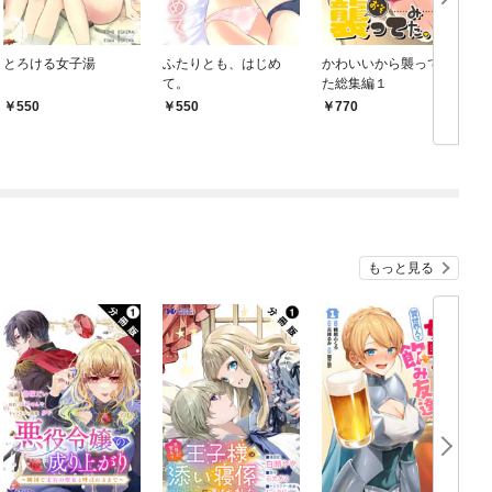
とろける女子湯
ふたりとも、はじめ
かわいいから襲ってみ
と
て。
た総集編１
550
550
770
もっと見る