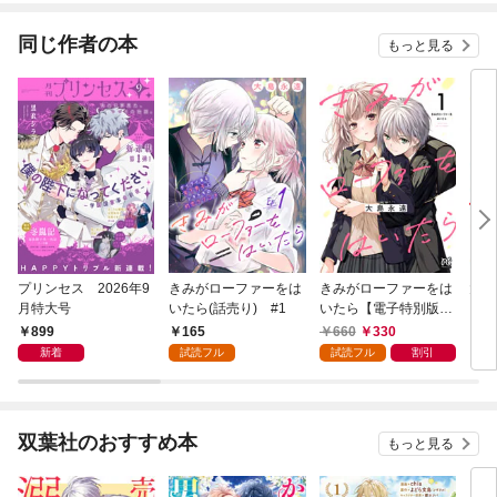
同じ作者の本
もっと見る
プリンセス 2026年9
きみがローファーをは
きみがローファーをは
大親
月特大号
いたら(話売り) #1
いたら【電子特別版】
1
899
165
660
330
7
新着
試読フル
試読フル
割引
双葉社のおすすめ本
もっと見る