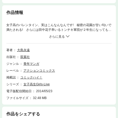
作品情報
女子高のバレンタイン、実はこんなんなんです! 秘密の花園が甘い匂いで
満たされる! さらには田中花子率いるトンチキ軍団が２年生になっても大
暴走で大活躍! クラス替えに新担、部活の新入生勧誘と、青春まっただ中
の女子高生は毎日がイベントの連続!! さらには母の日を迎えるにあたっ
て、花子が自分に正直になって……感動的な話も! 女子高のすべてを、見
たくないところまで見せちゃう女子高ギャグ第４巻!
著者
大島永遠
出版社
双葉社
ジャンル
青年マンガ
レーベル
アクションコミックス
掲載誌
コミックハイ！
シリーズ
女子高生Girls-Live
電子版配信開始日
2014/05/23
ファイルサイズ
32.48 MB
作品をシェアする