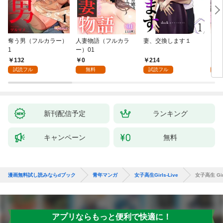
奪う男（フルカラー）
人妻物語（フルカラ
妻、交換します１
ごめ
1
ー）01
ない
132
0
214
1
試読フル
無料
試読フル
試
新刊配信予定
ランキング
キャンペーン
無料
漫画無料試し読みならdブック
青年マンガ
女子高生Girls-Live
女子高生 Girl
アプリならもっと便利で快適に！