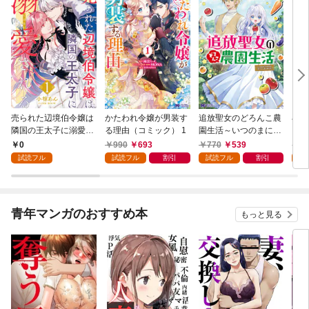
売られた辺境伯令嬢は
かたわれ令嬢が男装す
追放聖女のどろんこ農
小林
隣国の王太子に溺愛さ
る理由（コミック） 1
園生活～いつのまにか
ゴン
れる 1
隣国を救ってしまいま
0
990
693
770
539
7
した～（コミック） 1
試読フル
試読フル
割引
試読フル
割引
試
青年マンガのおすすめ本
もっと見る