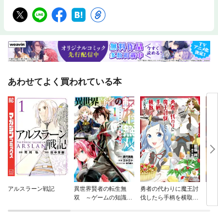
あわせてよく買われている本
アルスラーン戦記
異世界賢者の転生無
勇者の代わりに魔王討
トッ
双 ～ゲームの知識で
伐したら手柄を横取り
異世界最強～
されました