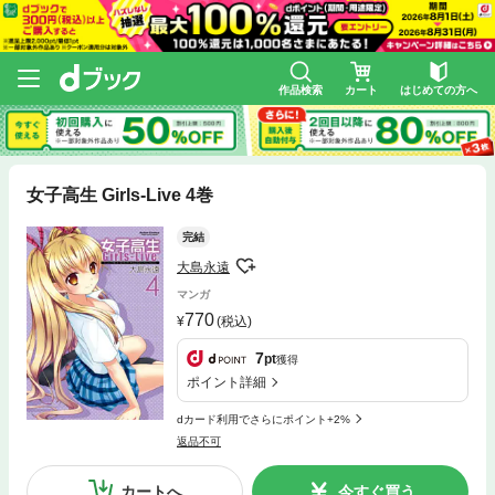
作品検索
カート
はじめての方へ
女子高生 Girls-Live 4巻
完結
大島永遠
マンガ
770
(税込)
7
pt
獲得
ポイント詳細
dカード利用でさらにポイント+2%
返品不可
カートへ
今すぐ買う