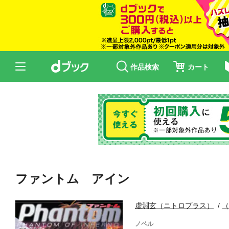
作品検索
カート
ファントム アイン
虚淵玄（ニトロプラス）
ノベル