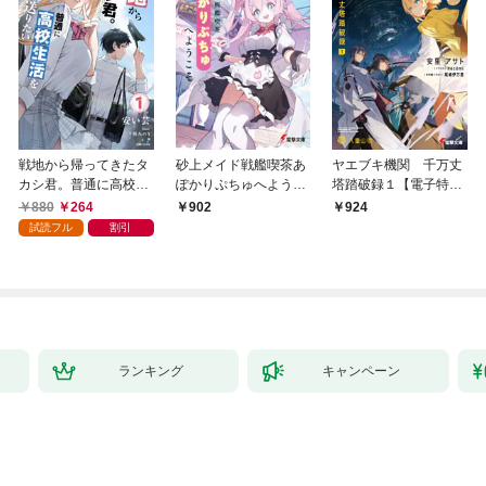
戦地から帰ってきたタ
砂上メイド戦艦喫茶あ
ヤエブキ機関 千万丈
カシ君。普通に高校生
ぽかりぷちゅへようこ
塔踏破録１【電子特別
活を送りたい【電子版
そ
版】
880
264
902
924
特典付】１
試読フル
割引
ランキング
キャンペーン