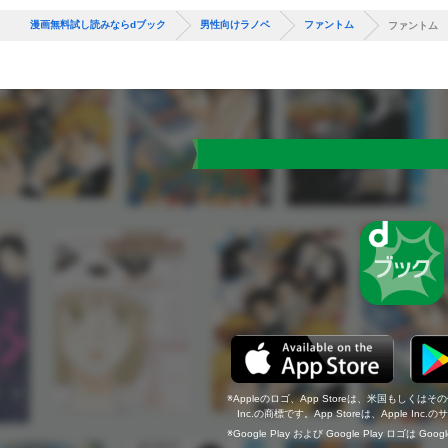
漫画無料試し読みならdブック
男性向けラノベ
ファントム
ファントム 
Appleのロゴ、App Storeは、米国もしくはそ
Inc.の商標です。App Storeは、Apple In
Google Play および Google Play ロゴは Go