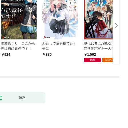
廃墟めぐり ここから
わたしで童貞捨てたく
現代忍者は万能ゆえに
先は自己責任です！
せに
異世界迷宮を一人でど
こまでも深く潜る 1
1,562
924
880
新着
試読増量
無料