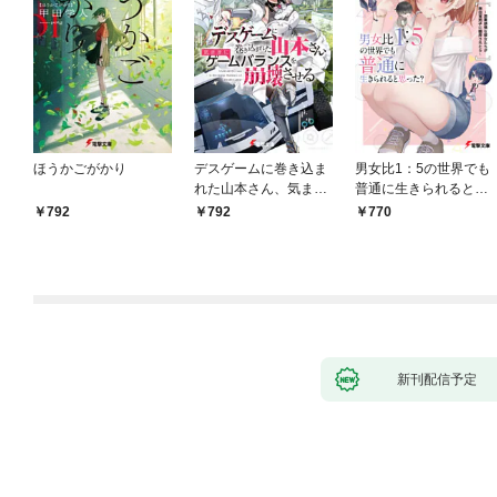
ほうかごがかり
デスゲームに巻き込ま
男女比1：5の世界でも
れた山本さん、気まま
普通に生きられると思
にゲームバランスを崩
った？ ～激重感情な
792
792
770
壊させる【電子特別
彼女たちが無自覚男子
版】
に翻弄されたら～
新刊配信予定