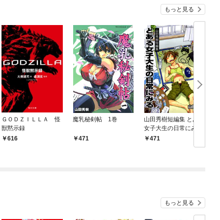
もっと見る
ＧＯＤＺＩＬＬＡ 怪
魔乳秘剣帖 1巻
山田秀樹短編集 とある
獣黙示録
女子大生の日常にみる
616
471
471
もっと見る