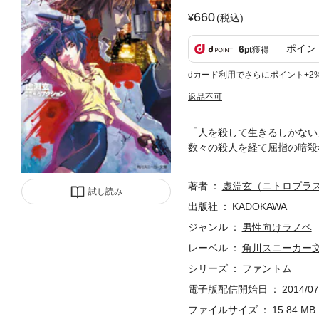
660
(税込)
ポイン
6
pt
獲得
dカード利用でさらにポイント+2
返品不可
「人を殺して生きるしかない
数々の殺人を経て屈指の暗殺
著者
虚淵玄（ニトロプラ
試し読み
出版社
KADOKAWA
ジャンル
男性向けラノベ
レーベル
角川スニーカー
シリーズ
ファントム
電子版配信開始日
2014/07
ファイルサイズ
15.84 MB