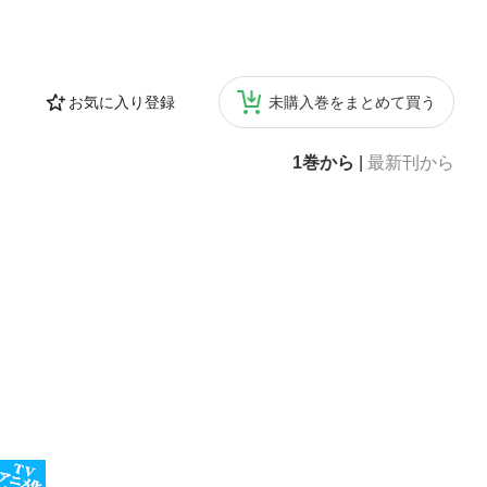
お気に入り登録
未購入巻をまとめて買う
1巻から
|
最新刊から