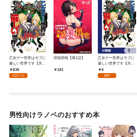
乙女ゲー世界はモブに
淫獄団地【第1話】
乙女ゲー世界はモブに
厳しい世界です【共和
厳しい世界です【共和
国編】 ０１
国編】【分冊版】 1
836
0
181
試読フル
無料
男性向けラノベのおすすめ本