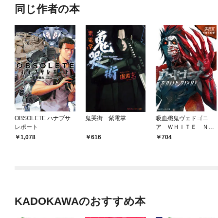
同じ作者の本
OBSOLETE ハナブサ
鬼哭街 紫電掌
吸血殲鬼ヴェドゴニ
レポート
ア ＷＨＩＴＥ ＮＩ
ＧＨＴ
1,078
616
704
KADOKAWAのおすすめ本