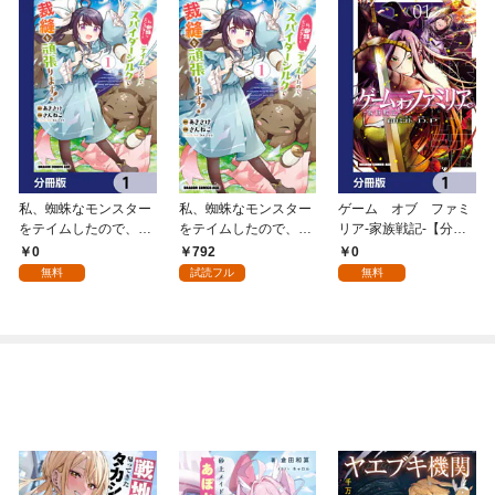
私、蜘蛛なモンスター
私、蜘蛛なモンスター
ゲーム オブ ファミ
をテイムしたので、ス
をテイムしたので、ス
リア-家族戦記-【分冊
パイダーシルクで裁縫
パイダーシルクで裁縫
版】 1
0
792
0
を頑張ります！【分冊
を頑張ります！ 1
無料
試読フル
無料
版】 1