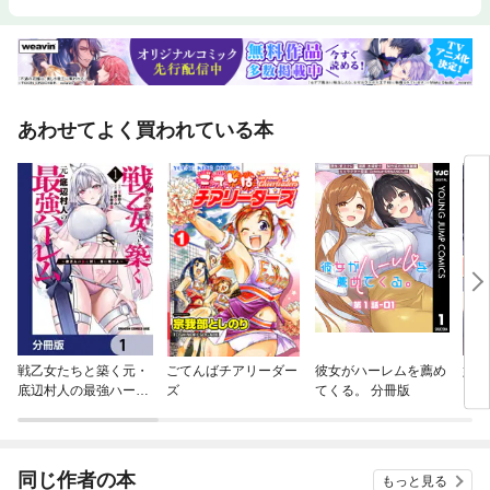
あわせてよく買われている本
戦乙女たちと築く元・
ごてんばチアリーダー
彼女がハーレムを薦め
好き
底辺村人の最強ハーレ
ズ
てくる。 分冊版
い人
ム【分冊版】
同じ作者の本
もっと見る