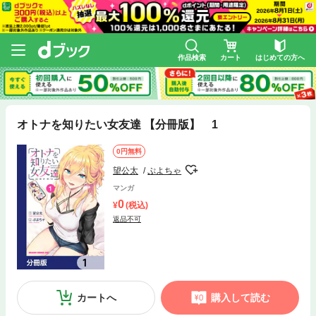
作品検索
カート
はじめての方へ
オトナを知りたい女友達 【分冊版】 1
0円無料
望公太
ぷよちゃ
マンガ
0
(税込)
返品不可
カートへ
購入して読む