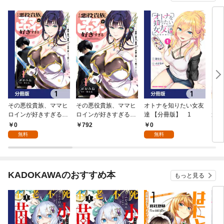
その悪役貴族、ママヒ
その悪役貴族、ママヒ
オトナを知りたい女友
オト
ロインが好きすぎる
ロインが好きすぎる
達 【分冊版】 1
達 1
【分冊版】 1
１ ～真摯な努力で最
0
0
792
7
強となり不遇な推しキ
無料
無料
ャラ助けまくる～
KADOKAWAのおすすめ本
もっと見る