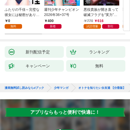
ふたりの千佳～完璧な
週刊少年チャンピオン
悪役貴族が開き直って
弱虫
彼女には秘密がありま
2026年36+37号
破滅フラグを“実力”で
IKE
した(1)
叩き折っていたら、い
0
400
770
616
6
つの間にかヒロイン達
無料
新着
試読増量
割引
試
から英雄視されるよう
になった件（コミッ
ク） 1巻
新刊配信予定
ランキング
キャンペーン
無料
漫画無料試し読みならdブック
少年マンガ
オトナを知りたい女友達 【分冊版】
アプリならもっと便利で快適に！