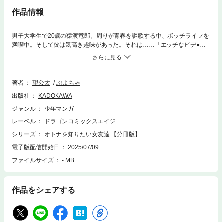
作品情報
男子大学生で20歳の猿渡竜郎。周りが青春を謳歌する中、ボッチライフを
満喫中。そして彼は気高き趣味があった。それは……「エッチなビデ●」
鑑賞。「彼女なんかいらない。俺にはAVがあるから」。類いまれなるAV
愛で男の欲を発散し続ける充実の日々……しかしある日。同級生でギャル
の女友達である可児子映美に、自宅での自家発電を目撃されてしまう！こ
の世の終わりと思う竜郎に、彼女から衝撃の一言。「わ、私も一緒に、AV
著者
望公太
ぷよちゃ
見てもいい……？」ウブな女友達と一緒に見てインモラルな雰囲気に！男
出版社
KADOKAWA
の願望丸出しのギャルとのビデ活（ビデオを一緒に見る活動）物語！ 分
冊版第1弾。※本作品は単行本を分割したもので、本編内容は同一のものと
ジャンル
少年マンガ
なります。重複購入にご注意ください。
レーベル
ドラゴンコミックスエイジ
シリーズ
オトナを知りたい女友達 【分冊版】
電子版配信開始日
2025/07/09
ファイルサイズ
- MB
作品をシェアする