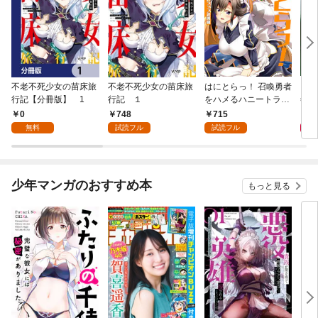
不老不死少女の苗床旅
不老不死少女の苗床旅
はにとらっ！ 召喚勇者
ダ・
行記【分冊版】 1
行記 １
をハメるハニートラッ
年9
プ包囲網 1
0
748
715
9
無料
試読フル
試読フル
少年マンガのおすすめ本
もっと見る