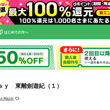
はじめての方へ
ｓｙ 東離劍遊紀（１）
佐久間結衣