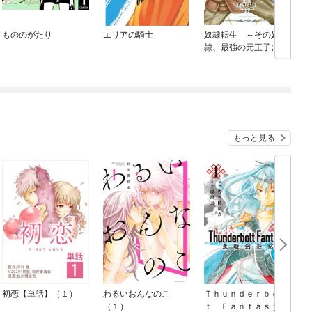
もののがたり
エリアの騎士
奴隷転生 ～その奴
隷、最強の元王子につ
き～
もっと見る
初恋【単話】（１）
わるいおんなのこ
Ｔｈｕｎｄｅｒｂｏｌ
モ
（１）
ｔ Ｆａｎｔａｓｙ
号