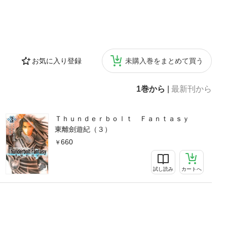
お気に入り登録
未購入巻をまとめて買う
1巻から
|
最新刊から
Ｔｈｕｎｄｅｒｂｏｌｔ Ｆａｎｔａｓｙ
東離劍遊紀（３）
660
試し読み
カートへ