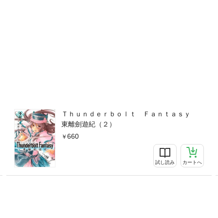
Ｔｈｕｎｄｅｒｂｏｌｔ Ｆａｎｔａｓｙ
東離劍遊紀（２）
660
試し読み
カートへ