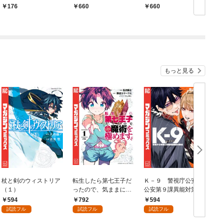
東離劍遊紀（１）
176
660
660
もっと見る
杖と剣のウィストリア
転生したら第七王子だ
Ｋ－９ 警視庁公安部
（１）
ったので、気ままに魔
公安第９課異能対策係
術を極めます（１）
（１）
594
792
594
試読フル
試読フル
試読フル