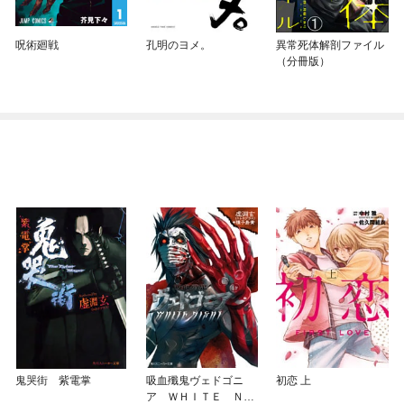
呪術廻戦
孔明のヨメ。
異常死体解剖ファイル
（分冊版）
鬼哭街 紫電掌
吸血殲鬼ヴェドゴニ
初恋 上
ア ＷＨＩＴＥ ＮＩ