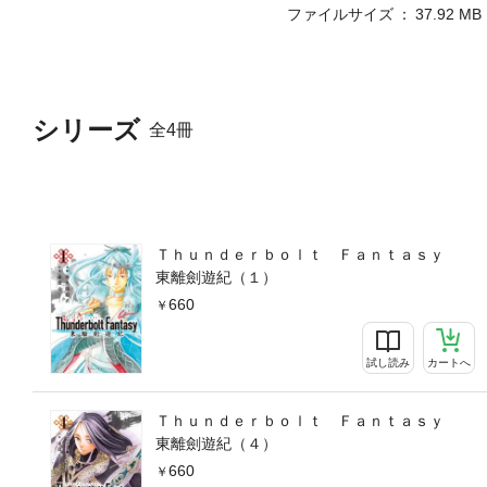
ファイルサイズ
37.92 MB
シリーズ
全4冊
Ｔｈｕｎｄｅｒｂｏｌｔ Ｆａｎｔａｓｙ
東離劍遊紀（１）
660
試し読み
カートへ
Ｔｈｕｎｄｅｒｂｏｌｔ Ｆａｎｔａｓｙ
東離劍遊紀（４）
660