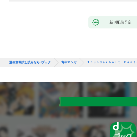
新刊配信予定
漫画無料試し読みならdブック
青年マンガ
Ｔｈｕｎｄｅｒｂｏｌｔ Ｆａｎｔ