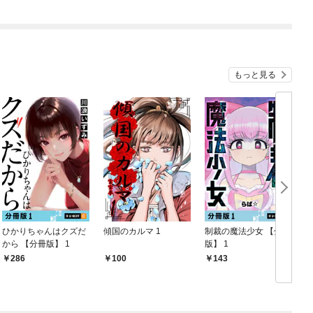
もっと見る
ひかりちゃんはクズだ
傾国のカルマ 1
制裁の魔法少女 【分冊
から 【分冊版】 1
版】 1
【
286
100
143