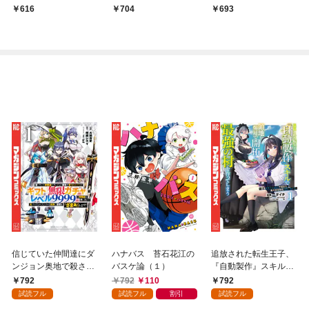
ＧＨＴ
616
704
693
信じていた仲間達にダ
ハナバス 苔石花江の
追放された転生王子、
ンジョン奥地で殺され
バスケ論（１）
『自動製作』スキルで
かけたがギフト『無限
領地を爆速で開拓し最
792
792
110
792
ガチャ』でレベル９９
強の村を作ってしまう
試読フル
試読フル
割引
試読フル
９９の仲間達を手に入
～最強クラフトスキル