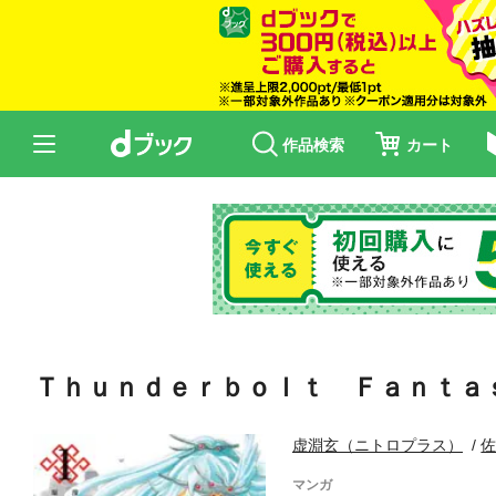
作品検索
カート
Ｔｈｕｎｄｅｒｂｏｌｔ Ｆａｎｔａ
虚淵玄（ニトロプラス）
マンガ