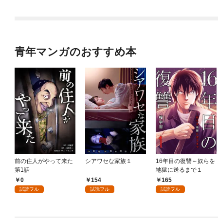
青年マンガのおすすめ本
前の住人がやって来た
シアワセな家族１
16年目の復讐～奴らを
第1話
地獄に送るまで１
0
154
165
試読フル
試読フル
試読フル