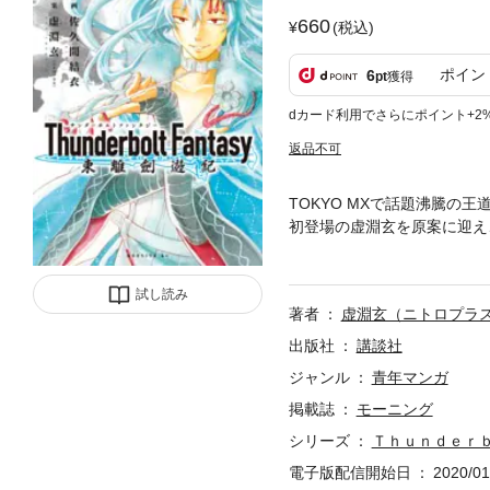
660
(税込)
ポイン
6
pt
獲得
dカード利用でさらにポイント+2
返品不可
TOKYO MXで話題沸騰の王道
初登場の虚淵玄を原案に迎え
きないキャラクターの表情を
試し読み
著者
虚淵玄（ニトロプラ
出版社
講談社
ジャンル
青年マンガ
掲載誌
モーニング
シリーズ
Ｔｈｕｎｄｅｒ
電子版配信開始日
2020/01