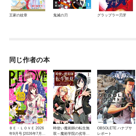
王家の紋章
鬼滅の刃
グラップラー刃牙
同じ作者の本
ＢＥ・ＬＯＶＥ 2026
時使い魔術師の転生無
OBSOLETE ハナブサ
年9月号 [2026年7月31
双～魔術学院の劣等
レポート