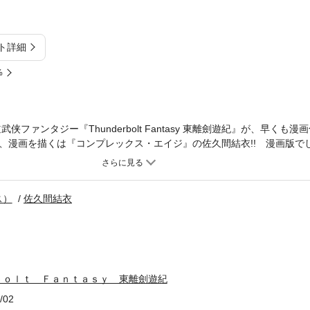
ト詳細
%
武侠ファンタジー『Thunderbolt Fantasy 東離劍遊紀』が、早くも
、漫画を描くは『コンプレックス・エイジ』の佐久間結衣!! 漫画版で
はじめ、オリジナル要素満載です!!
ス）
佐久間結衣
ｂｏｌｔ Ｆａｎｔａｓｙ 東離劍遊紀
/02