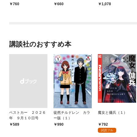
日発売]
生、実は最強の時間系
760
660
1,078
魔術師でした～ 1巻
講談社のおすすめ本
ベストカー ２０２６
徒然チルドレン カラ
魔女と傭兵（１）
年 ９月１０日号
ー版（１）
792
￥589
990
試読フル