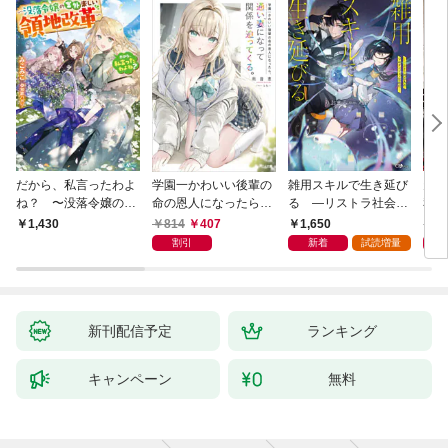
だから、私言ったわよ
学園一かわいい後輩の
雑用スキルで生き延び
天才
ね？ 〜没落令嬢の案
命の恩人になったら、
る —リストラ社会人
私の
外楽しい領地改革〜
通い妻になって関係を
のソロダンジョン攻略
戻っ
814
407
1,650
1,
1,430
迫ってくる。
記—
して
割引
新着
試読増量
新刊配信予定
ランキング
キャンペーン
無料