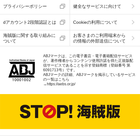
プライバシーポリシー
健全なサービスに向けて
dアカウント2段階認証とは
Cookieの利用について
海賊版に関する取り組みに
お客さまのご利用端末から
ついて
の情報の外部送信について
ABJマークは、この電子書店・電子書籍配信サービス
が、著作権者からコンテンツ使用許諾を得た正規版配
信サービスであることを示す登録商標（登録番号 第
6091713号）です。
ABJマークの詳細、ABJマークを掲示しているサービス
の一覧はこちら
→
https://aebs.or.jp/