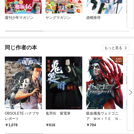
週刊少年マガジン
ヤングマガジン
虚構推理
焼い
同じ作者の本
もっと見る
OBSOLETE ハナブサ
鬼哭街 紫電掌
吸血殲鬼ヴェドゴニ
Ｔｈ
レポート
ア ＷＨＩＴＥ ＮＩ
ｔ
ＧＨＴ
東離
1,078
616
704
6