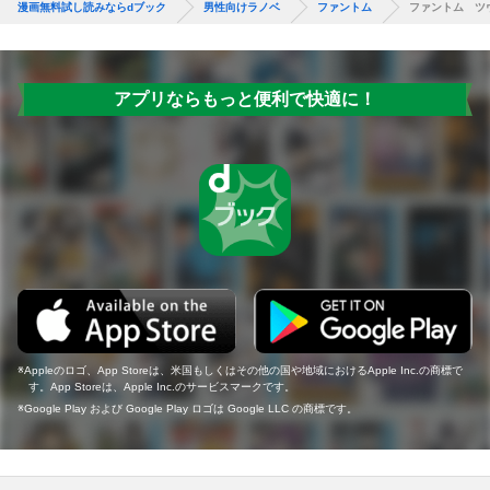
漫画無料試し読みならdブック
男性向けラノベ
ファントム
ファントム ツ
アプリならもっと便利で快適に！
Appleのロゴ、App Storeは、米国もしくはその他の国や地域におけるApple Inc.の商標で
す。App Storeは、Apple Inc.のサービスマークです。
Google Play および Google Play ロゴは Google LLC の商標です。