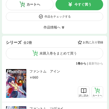
カートへ
今すぐ買う
作品をチェックする
作品情報へ
シリーズ
全2冊
お気に入り登録
未購入巻をまとめて買う
1巻から
|
最新刊から
ファントム アイン
660
試し読み
カートへ
ファントム ツヴァイ