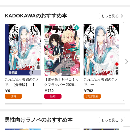
KADOKAWAのおすすめ本
もっと見る
これは我々夫婦のこと
【電子版】月刊コミッ
これは我々夫婦のこと
チェ
で、【分冊版】 1
クフラッパー 2026年9
で、一
冊版
月号
0
730
792
0
無料
新着
試読増量
男性向けラノベのおすすめ本
もっと見る