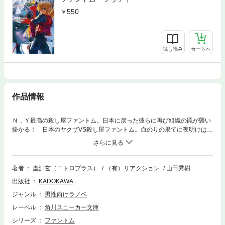
550
試し読み
カートへ
作品情報
Ｎ．Ｙ最高の殺し屋ファントム。日本に戻った彼らに再び組織の罠が襲い
掛かる！ 日本のヤクザVS殺し屋ファントム。血のりの果てに夜明けは見
えるか!? 大人気ＰＣノベライズ第2弾。
著者
虚淵玄（ニトロプラス）
（有）リアクション
山田秀樹
出版社
KADOKAWA
ジャンル
男性向けラノベ
レーベル
角川スニーカー文庫
シリーズ
ファントム