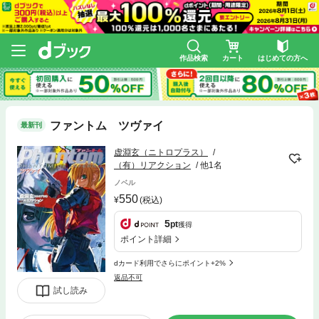
作品検索
カート
はじめての方へ
ファントム ツヴァイ
最新刊
虚淵玄（ニトロプラス）
（有）リアクション
他1名
ノベル
550
(税込)
5
pt
獲得
ポイント詳細
dカード利用でさらにポイント+2%
返品不可
試し読み