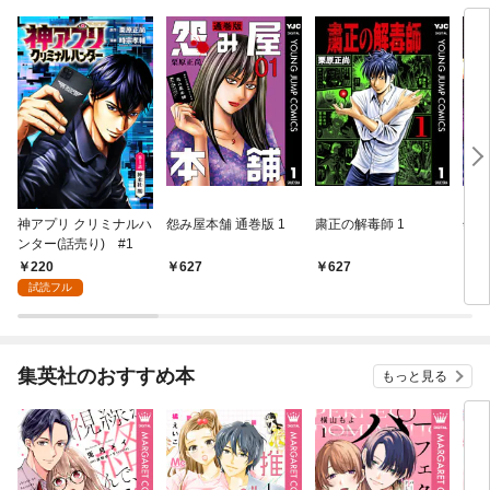
神アプリ クリミナルハ
怨み屋本舗 通巻版 1
粛正の解毒師 1
怨み
ンター(話売り) #1
220
627
627
6
試読フル
集英社のおすすめ本
もっと見る