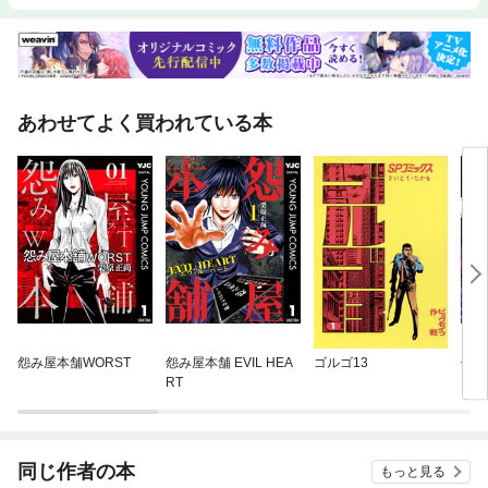
あわせてよく買われている本
怨み屋本舗WORST
怨み屋本舗 EVIL HEA
ゴルゴ13
怨み
RT
同じ作者の本
もっと見る