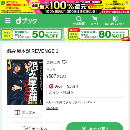
作品検索
カート
はじめての方へ
怨み屋本舗 REVENGE 1
栗原正尚
マンガ
587
(税込)
5
pt
獲得
ポイント詳細
dカード利用でさらにポイント+2%
返品不可
試し読み
カートへ
今すぐ買う