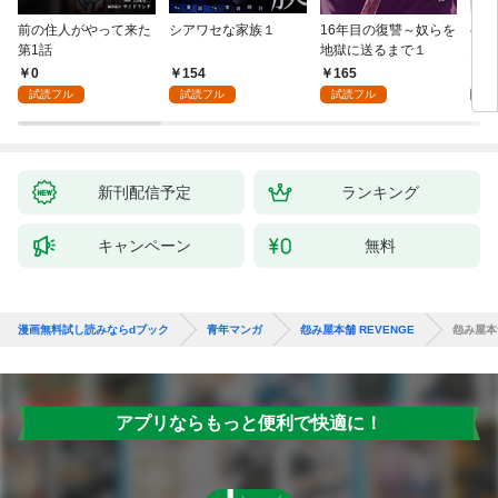
前の住人がやって来た
シアワセな家族１
16年目の復讐～奴らを
ベイ
第1話
地獄に送るまで１
エブ
版】
0
154
165
2
試読フル
試読フル
試読フル
試
新刊配信予定
ランキング
キャンペーン
無料
漫画無料試し読みならdブック
青年マンガ
怨み屋本舗 REVENGE
怨み屋本舗
アプリならもっと便利で快適に！