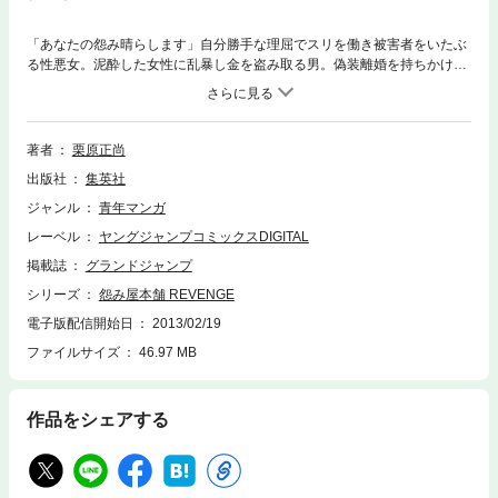
「あなたの怨み晴らします」自分勝手な理屈でスリを働き被害者をいたぶ
る性悪女。泥酔した女性に乱暴し金を盗み取る男。偽装離婚を持ちかけ妻
に借金させる屈折した心を持つ男……。連鎖する人々の情念が消えぬ限
り、「必要悪」の暗躍は続く──！ 怨み屋の新たなる闘いが、新シリー
ズでついに開幕!!
著者
栗原正尚
出版社
集英社
ジャンル
青年マンガ
レーベル
ヤングジャンプコミックスDIGITAL
掲載誌
グランドジャンプ
シリーズ
怨み屋本舗 REVENGE
電子版配信開始日
2013/02/19
ファイルサイズ
46.97 MB
作品をシェアする