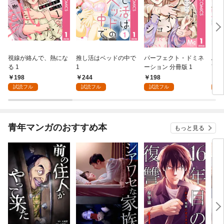
視線が絡んで、熱にな
推し活はベッドの中で
パーフェクト・ドミネ
ふし
る 1
1
ーション 分冊版 1
言っ
198
244
198
2
試読フル
試読フル
試読フル
試
青年マンガのおすすめ本
もっと見る