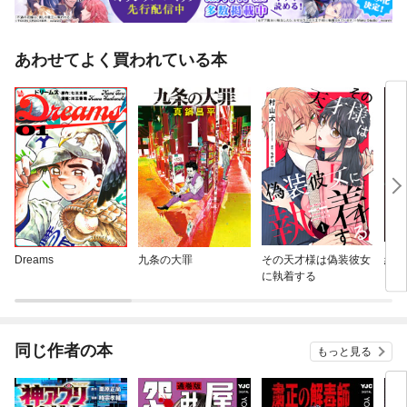
あわせてよく買われている本
Dreams
九条の大罪
その天才様は偽装彼女
終わ
に執着する
同じ作者の本
もっと見る