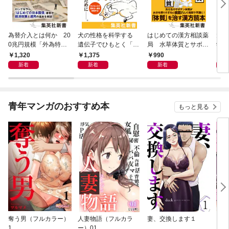
為替介入とは何か 20
犬の性格を科学する
はじめての漢方相談薬
大江
0兆円規模「外為特
遺伝子でひもとく「最
局 水草体質とサボテ
学と
会」が生まれた謎
良の友」の進化
ン体質
から
1,320
1,375
990
1,
新着
新着
新着
青年マンガのおすすめ本
もっと見る
奪う男（フルカラー）
人妻物語（フルカラ
妻、交換します１
ごめ
1
ー）01
ない