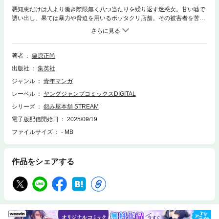
悪知恵だけは人より働き際限無く八つ当たりを繰り返す迷惑女。甘い嘘で
誘い出し、果ては暴力や脅迫を用いるボッタクリ店舗。その被害者を苦悩
から救い出すのは…。元祖復讐代行漫画「怨み屋本舗」シリーズ初の外伝
が開始!!
著者
栗原正尚
出版社
集英社
ジャンル
青年マンガ
レーベル
ヤングジャンプコミックスDIGITAL
シリーズ
怨み屋本舗 STREAM
電子版配信開始日
2025/09/19
ファイルサイズ
- MB
作品をシェアする