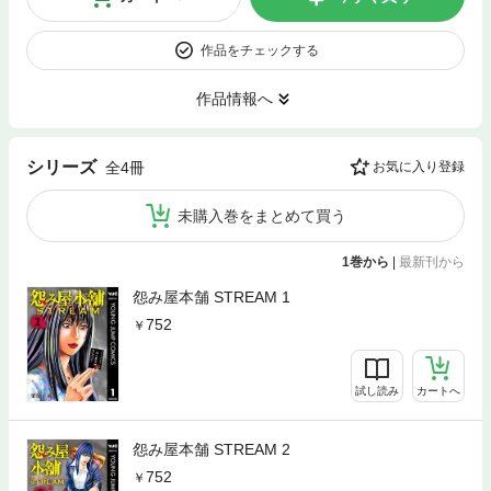
作品をチェックする
作品情報へ
シリーズ
全4冊
お気に入り登録
未購入巻をまとめて買う
1巻から
|
最新刊から
怨み屋本舗 STREAM 1
752
試し読み
カートへ
怨み屋本舗 STREAM 2
752