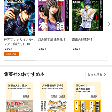
神アプリ クリミナルハ
怨み屋本舗 通巻版 1
粛正の解毒師 1
怨み
ンター(話売り) #1
220
627
627
6
試読フル
集英社のおすすめ本
もっと見る