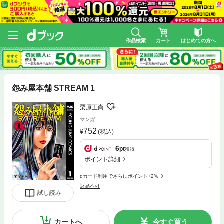
作品検索
カート
はじめての方へ
怨み屋本舗 STREAM 1
栗原正尚
マンガ
752
(税込)
6
pt
獲得
ポイント詳細
dカード利用でさらにポイント+2%
返品不可
試し読み
カートへ
今すぐ買う