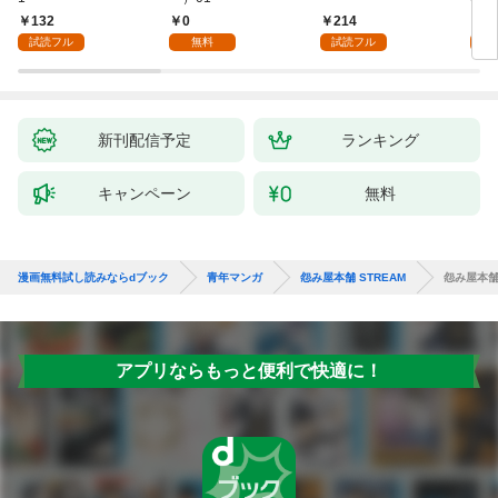
132
0
214
1
試読フル
無料
試読フル
試
新刊配信予定
ランキング
キャンペーン
無料
漫画無料試し読みならdブック
青年マンガ
怨み屋本舗 STREAM
怨み屋本舗 
アプリならもっと便利で快適に！