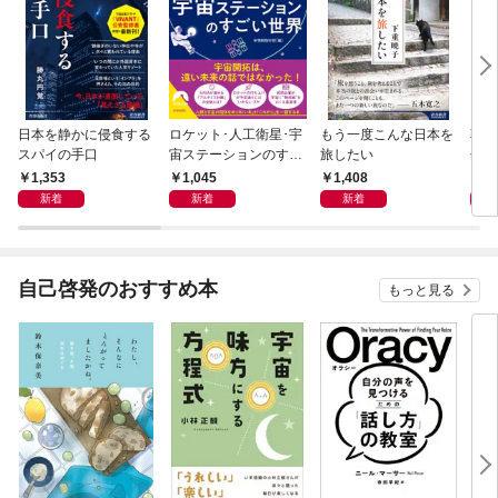
日本を静かに侵食する
ロケット･人工衛星･宇
もう一度こんな日本を
朝の
スパイの手口
宙ステーションのすご
旅したい
分以
い世界
ムに
1,353
1,045
1,408
1,
新着
新着
新着
自己啓発のおすすめ本
もっと見る