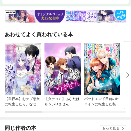
あわせてよく買われている本
【単行本】おデブ悪女
【タテヨミ】あなたは
バッドエンド目前のヒ
結界
に転生したら、なぜか
もういりません
ロインに転生した私、
ラスボス王子様に執着
今世では恋愛するつも
されています
りがチートな兄が離し
てくれません！？@C
OMIC
同じ作者の本
もっと見る