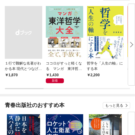
１行で難解な名著がわ
ココロがすっと軽くな
哲学を「人生の軸」に
「そ
かる本 現代とつなげて
る マンガ 東洋哲学
する本
考え
エッセンスをつかむ50
大全
学 
1,430
￥1,870
2,200
8
冊
ない
新着
青春出版社のおすすめ本
もっと見る