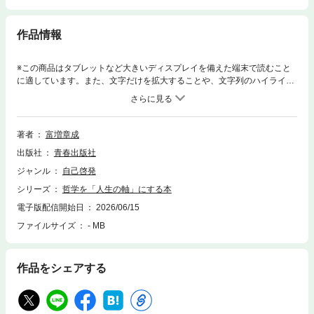
作品情報
※この商品はタブレットなど大きいディスプレイを備えた端末で読むこと
に適しています。また、文字だけを拡大することや、文字列のハイライ
ト、検索、辞書の参照、引用などの機能が使用できません。AI時代にあっ
て、改めて注目をあつめる哲学。本書は、その哲学を土台として、自分ら
しく生きるための思考のカギを見つける本です。世界って、なんであるん
だろう。自分ってなんなんだろう。最後には死ぬのに、何のために生きて
著者
富増章成
いるのか−−。考えないではいられないすべての人におくる”自己啓発系”哲
出版社
青春出版社
学・超入門。
ジャンル
自己啓発
シリーズ
哲学を「人生の軸」にする本
電子版配信開始日
2026/06/15
ファイルサイズ
- MB
作品をシェアする