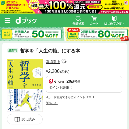
作品検索
カート
はじめての方へ
哲学を「人生の軸」にする本
最新刊
富増章成
2,200
(税込)
20
pt
獲得
ポイント詳細
dカード利用でさらにポイント+2%
返品不可
試し読み