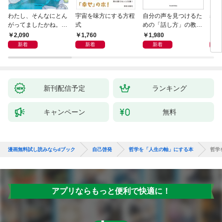
わたし、そんなにとん
宇宙を味方にする方程
自分の声を見つけるた
基地
がってましたかね。
式
めの「話し方」の教
るた
獅子座、Ａ型、丙午は
室 Ｏｒａｃｙ（オラ
2,090
1,760
1,980
2,
めぐる
シー）
新着
新着
新着
新刊配信予定
ランキング
キャンペーン
無料
漫画無料試し読みならdブック
自己啓発
哲学を「人生の軸」にする本
哲学
アプリならもっと便利で快適に！