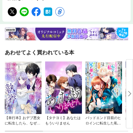
あわせてよく買われている本
【単行本】おデブ悪女
【タテヨミ】あなたは
バッドエンド目前のヒ
結界
に転生したら、なぜか
もういりません
ロインに転生した私、
ラスボス王子様に執着
今世では恋愛するつも