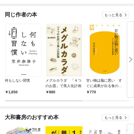
されています
りがチートな兄が離し
てくれません！？@C
OMIC
同じ作者の本
もっと見る
何もしない習慣
メグルカラダ 「４つ
甘い物は脳に悪い す
10
のお皿」で美人化計画
ぐに成果が出る食の新
らな
常識
1,650
880
770
7
大和書房のおすすめ本
もっと見る