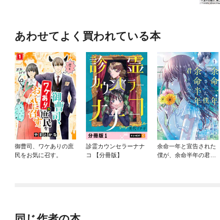
あわせてよく買われている本
御曹司、ワケありの庶
診霊カウンセラーナナ
余命一年と宣告された
民をお気に召す。
コ 【分冊版】
僕が、余命半年の君と
出会った話
同じ作者の本