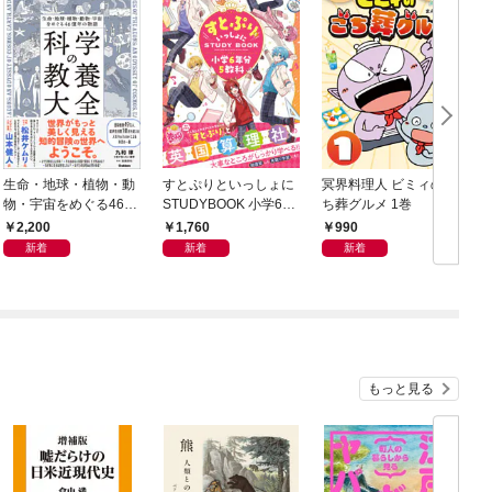
生命・地球・植物・動
すとぷりといっしょに
冥界料理人 ビミィのご
F
物・宇宙をめぐる46億
STUDYBOOK 小学6年
ち葬グルメ 1巻
年の物語 科学の教養大
分5教科
2,200
1,760
990
全
新着
新着
新着
もっと見る