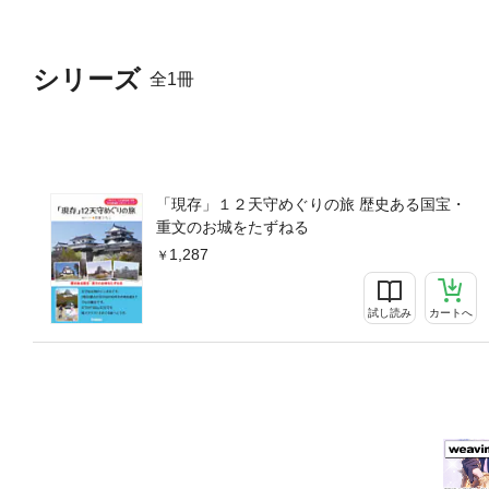
シリーズ
全1冊
「現存」１２天守めぐりの旅 歴史ある国宝・
重文のお城をたずねる
1,287
試し読み
カートへ