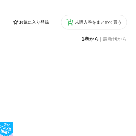
お気に入り登録
未購入巻をまとめて買う
1巻から
|
最新刊から