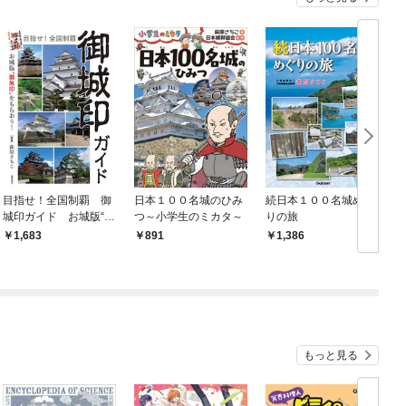
目指せ！全国制覇 御
日本１００名城のひみ
続日本１００名城めぐ
城印ガイド お城版“御
つ～小学生のミカタ～
りの旅
朱印”をもらおう！
1,683
891
1,386
もっと見る