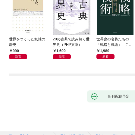
世界をつくった奴隷の
20の古典で読み解く世
世界史の名将たちの
歴史
界史（PHP文庫）
「戦略と戦術」 この
社会で賢く生きる方法
990
1,600
1,980
は歴史が教えてくれる
新着
新着
新着
新刊配信予定