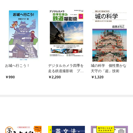
お城へ行こう！
デジタルカメラ四季を
城の科学 個性豊かな
走る鉄道撮影術 プロ
天守の「超」技術
に学ぶ作例・機材・テ
990
2,200
1,320
クニック