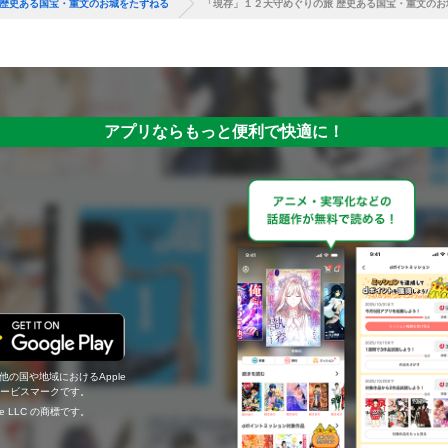
 歴史ある国宝・重文のお城をたずねる
「現存」１２天守めぐりの旅 歴史ある国宝・重文のお
アプリならもっと便利で快適に！
の他の国や地域におけるApple
c.のサービスマークです。
ogle LLC の商標です。