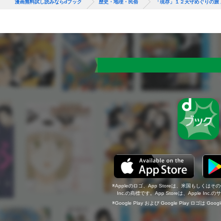
漫画無料試し読みならdブック
歴史・地理・民俗
「現存」１２天守めぐりの旅
Appleのロゴ、App Storeは、米国もしくはそ
Inc.の商標です。App Storeは、Apple In
Google Play および Google Play ロゴは Go