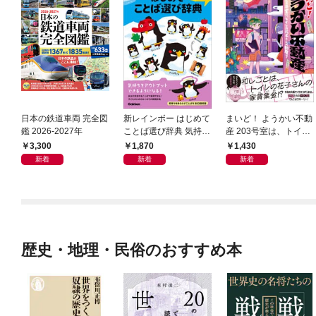
日本の鉄道車両 完全図
新レインボー はじめて
まいど！ ようかい不動
鑑 2026-2027年
ことば選び辞典 気持ち
産 203号室は、トイレ
のことば
の花子さんの部屋？
3,300
1,870
1,430
新着
新着
新着
歴史・地理・民俗のおすすめ本