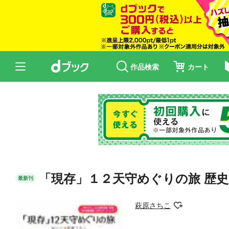
作品検索
カート
「現存」１２天守めぐりの旅 歴
最新刊
萩原さちこ