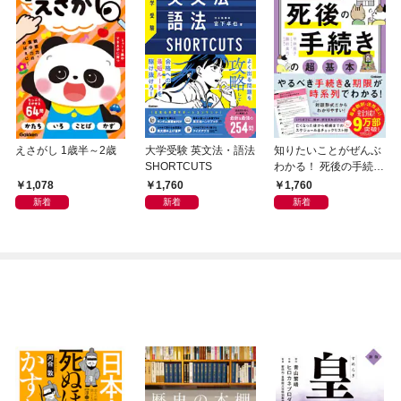
えさがし 1歳半～2歳
大学受験 英文法・語法
知りたいことがぜんぶ
SHORTCUTS
わかる！ 死後の手続き
の超基本
1,078
1,760
1,760
新着
新着
新着