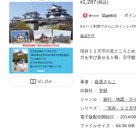
1,287
(税込)
ポイ
11
pt
獲得
dカード利用でさらにポイント+2
返品不可
現存１２天守の見どころとめ
力を学び直せる１冊。天守鑑
のオールカラーガイド。
試し読み
著者
萩原さちこ
出版社
学研
ジャンル
旅行・地図・ガ
シリーズ
「現存」１２天
電子版配信開始日
2014/08
ファイルサイズ
64.96 MB