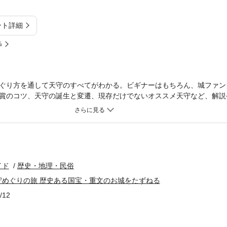
ント詳細
%
ぐり方を通して天守のすべてがわかる。ビギナーはもちろん、城ファン
賞のコツ、天守の誕生と変遷、現存だけでないオススメ天守など、解説
イド
歴史・地理・民俗
守めぐりの旅 歴史ある国宝・重文のお城をたずねる
/12