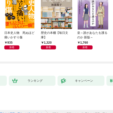
日本史人物 死ぬほど
歴史の本棚【毎日文
皇～誰があなたを護る
痛いかすり傷
庫】
のか 新版～
935
1,320
1,760
新着
新着
新着
ランキング
キャンペーン