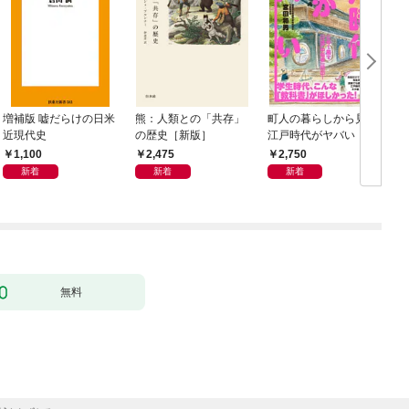
増補版 嘘だらけの日米
熊：人類との「共存」
町人の暮らしから見る
近現代史
の歴史［新版］
江戸時代がヤバい
1,100
2,475
2,750
新着
新着
新着
無料