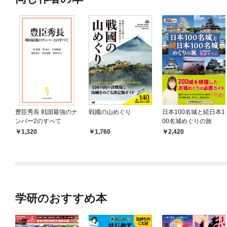
豊臣秀長 戦国最強のナ
戦國の山めぐり
日本100名城と続日本1
ンバー2のすべて
00名城めぐりの旅
1,320
1,760
2,420
学研のおすすめ本