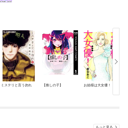
ミステリと言う勿れ
【推しの子】
お姑様は大女優！
もっと見る