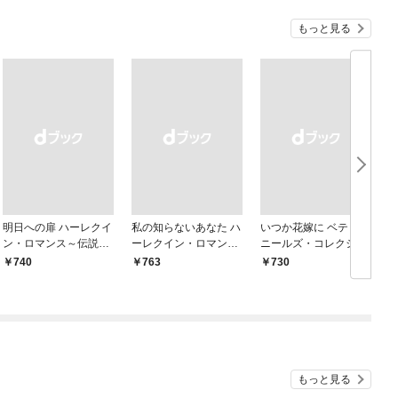
もっと見る
明日への扉 ハーレクイ
私の知らないあなた ハ
いつか花嫁に ベティ・
ン・ロマンス～伝説の
ーレクイン・ロマンス
ニールズ・コレクショ
名作選～【ハーレクイ
～伝説の名作選～【ハ
ン【ハーレクイン・マ
￥740
￥763
￥730
￥
ン・ロマンス版】
ーレクイン・ロマンス
スターピース版】
版】
もっと見る