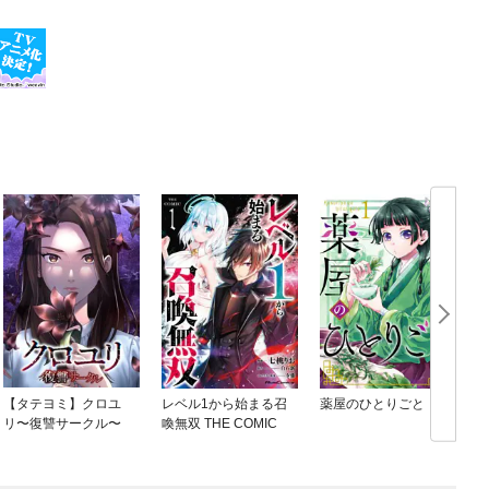
【タテヨミ】クロユ
レベル1から始まる召
薬屋のひとりごと
リ〜復讐サークル〜
喚無双 THE COMIC