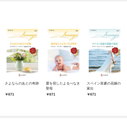
OMIC
さよならのあとの奇跡
愛を宿したよるべなき
スペイン富豪の花嫁の
聖母
家出
671
671
671