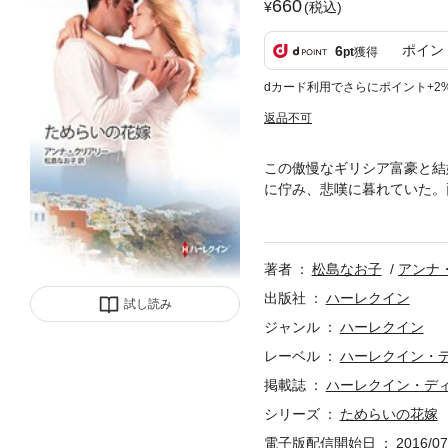
660
(税込)
ポイン
6
pt
獲得
dカード利用でさらにポイント+2
返品不可
この傲慢なギリシア富豪と結
に佇み、悲嘆に暮れていた。
ったことなど一度もなかった
結婚する運命だと知らされた
以上に、未来の花婿との対面
著者
松島なお子
アンナ
ストは、思いもよらないこと
く……?!■上質な映画のよ
出版社
ハーレクイン
試し読み
って政略結婚を余儀なくされ
ジャンル
ハーレクイン
でしょうか？
レーベル
ハーレクイン・
掲載誌
ハーレクイン・デ
シリーズ
ためらいの花嫁
電子版配信開始日
2016/07