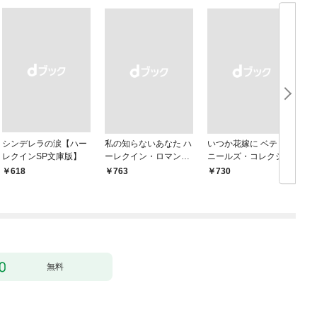
シンデレラの涙【ハー
私の知らないあなた ハ
いつか花嫁に ベティ・
レクインSP文庫版】
ーレクイン・ロマンス
ニールズ・コレクショ
～伝説の名作選～【ハ
ン【ハーレクイン・マ
￥618
￥763
￥730
￥
ーレクイン・ロマンス
スターピース版】
版】
無料