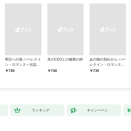
明日への扉 ハーレクイ
氷のCEOとの秘密の絆
あの朝の別れから ハー
ン・ロマンス～伝説の
レクイン・ロマンス・
名作選～【ハーレクイ
プレミアム～リン・グ
￥740
￥740
￥730
ン・ロマンス版】
レアム・ベスト・セレ
クション～【ハーレク
イン・プレゼンツ作家
シリーズ別冊版】
ランキング
キャンペーン