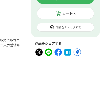
カートへ
作品をチェックする
ルのバルコニー
作品をシェアする
。二人の愛情を疑
リシア人富豪と
の残酷な仕打ち
スチャン・ニコ
うに冷た
の巧妙な策略によ
なるしかないの