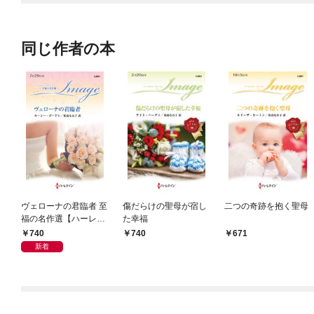
同じ作者の本
ヴェローナの君臨者 至
傷だらけの聖母が宿し
二つの奇跡を抱く聖母
福の名作選【ハーレク
た幸福
イン・イマージュ版】
740
740
671
新着