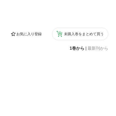
お気に入り登録
未購入巻をまとめて買う
1巻から
|
最新刊から