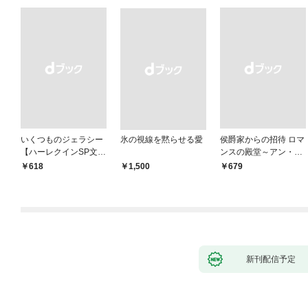
いくつものジェラシー
氷の視線を黙らせる愛
侯爵家からの招待 ロマ
【ハーレクインSP文庫
ンスの殿堂～アン・メ
版】
イザー名作選 2～【ハ
￥618
￥1,500
￥679
ーレクインSP文庫版】
新刊配信予定