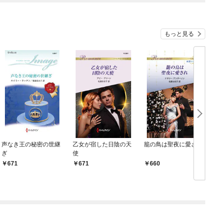
もっと見る
声なき王の秘密の世継
乙女が宿した日陰の天
籠の鳥は聖夜に愛され
ぎ
使
671
671
660