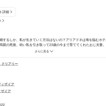
ト詳細
%
婚するしか、私が生きていく方法はないの？アリアドネは海を臨むホテ
両親の死後、幼い私を引き取って23歳の今まで育ててくれたおじ夫妻
。それなのに……おじの薦めで旅行に出かける直前、自分が見知らぬギ
のだ。花嫁をお金で買うなんて、どんな気味の悪い人なのだろう？おじ
の瞬間に彼女は怯えた。滞在先のホテルにアリアドネを迎えに来たセバ
・クリアリー
に、若く精悍で端整な顔立ちの男性だった。だが、その黒い瞳は氷のよ
うにドラマティックな作風で人気を博すアンナ・クリアリー。今作はおじ
たヒロイン、アリアドネの物語です。彼女はお金とひきかえに、花嫁に
ディザイア
ィザイア
/22