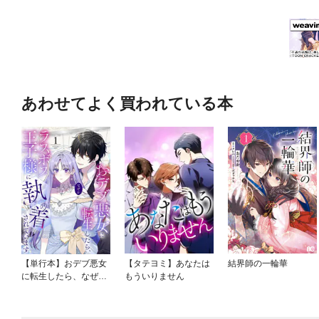
あわせてよく買われている本
【単行本】おデブ悪女
【タテヨミ】あなたは
結界師の一輪華
に転生したら、なぜか
もういりません
ラスボス王子様に執着
されています