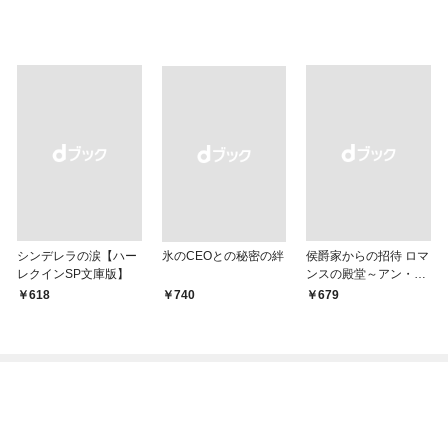
シンデレラの涙【ハー
氷のCEOとの秘密の絆
侯爵家からの招待 ロマ
レクインSP文庫版】
ンスの殿堂～アン・メ
イザー名作選 2～【ハ
￥618
￥740
￥679
ーレクインSP文庫版】