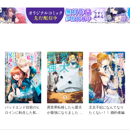
バッドエンド目前のヒ
異世界転移したら愛犬
王太子妃になんてなり
ロインに転生した私、
が最強になりました ～
たくない！！ 婚約者編
今世では恋愛するつも
シルバーフェンリルと
りがチートな兄が離し
俺が異世界暮らしを始
てくれません！？@C
めたら～ THE COMIC