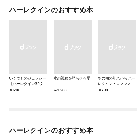
ハーレクインのおすすめ本
いくつものジェラシー
氷の視線を黙らせる愛
あの朝の別れから ハー
【ハーレクインSP文庫
レクイン・ロマンス・
版】
プレミアム～リン・グ
￥618
￥1,500
￥730
レアム・ベスト・セレ
クション～【ハーレク
イン・プレゼンツ作家
シリーズ別冊版】
ハーレクインのおすすめ本