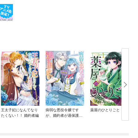
王太子妃になんてなり
病弱な悪役令嬢です
薬屋のひとりごと
たくない！！ 婚約者編
が、婚約者が過保護す
ぎて逃げ出したい(私た
ち犬猿の仲でしたよ
ね！？)