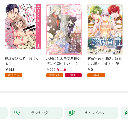
視線が絡んで、熱にな
絶対に死ぬモブ悪役令
解放宣言～溺愛も執着
る 1
嬢は初恋がしたい【単
もお断りです！～ 第1
行本版】 1巻
話
198
770
110
0
試読フル
試読フル
割引
無料
ランキング
キャンペーン