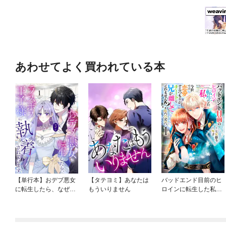
あわせてよく買われている本
【単行本】おデブ悪女
【タテヨミ】あなたは
バッドエンド目前のヒ
に転生したら、なぜか
もういりません
ロインに転生した私、
ラスボス王子様に執着
今世では恋愛するつも
されています
りがチートな兄が離し
てくれません！？@C
OMIC