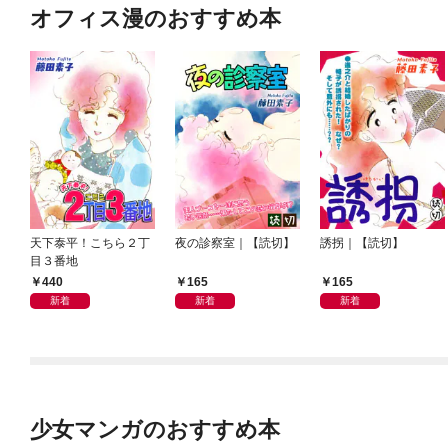
オフィス漫のおすすめ本
天下泰平！こちら２丁
夜の診察室｜【読切】
誘拐｜【読切】
目３番地
440
165
165
新着
新着
新着
少女マンガのおすすめ本