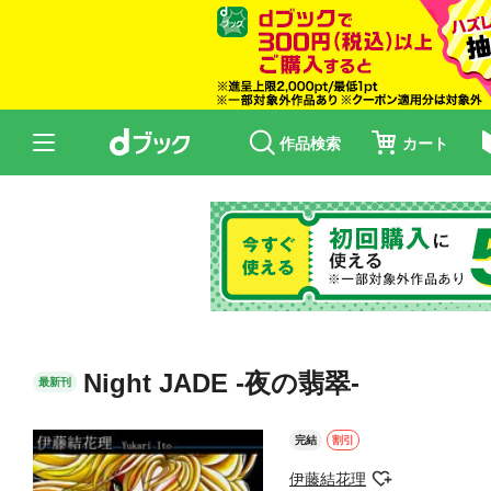
作品検索
カート
Night JADE -夜の翡翠-
最新刊
完結
割引
伊藤結花理