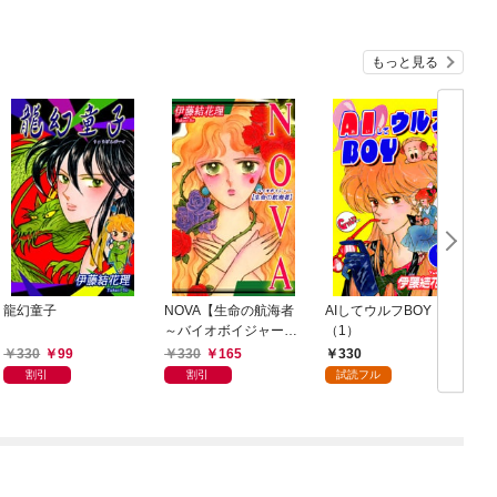
もっと見る
龍幻童子
NOVA【生命の航海者
AIしてウルフBOY
～バイオボイジャー
（1）
～】
330
99
330
165
330
割引
割引
試読フル