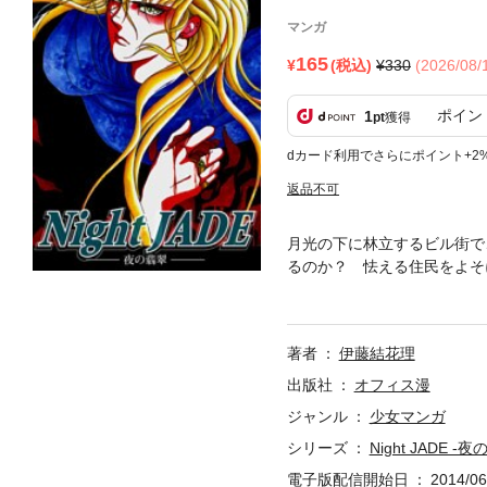
マンガ
165
(税込)
330
(2026/08
ポイン
1
pt
獲得
dカード利用でさらにポイント+2
返品不可
月光の下に林立するビル街で
るのか？ 怯える住民をよそ
立ちは、ひと目見れば決して
しかし、猟奇的な事件は拡大
翠色の瞳が輝き、犯人と対決
著者
伊藤結花理
出版社
オフィス漫
ジャンル
少女マンガ
シリーズ
Night JADE -
電子版配信開始日
2014/06