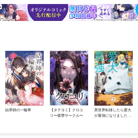
結界師の一輪華
【タテヨミ】クロユ
異世界転移したら愛犬
リ〜復讐サークル〜
が最強になりました ～
シルバーフェンリルと
俺が異世界暮らしを始
めたら～ THE COMIC