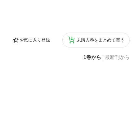
お気に入り登録
未購入巻をまとめて買う
1巻から
|
最新刊から