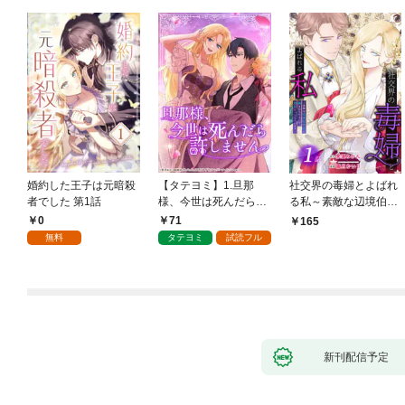
婚約した王子は元暗殺
【タテヨミ】1.旦那
社交界の毒婦とよばれ
者でした 第1話
様、今世は死んだら許
る私～素敵な辺境伯令
しません
息に腕を折られたの
0
71
165
で、責任とってもらい
無料
タテヨミ
試読フル
ます～［ばら売り］
第1話
新刊配信予定