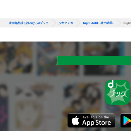
漫画無料試し読みならdブック
少女マンガ
Night JADE -夜の翡翠-
Nigh