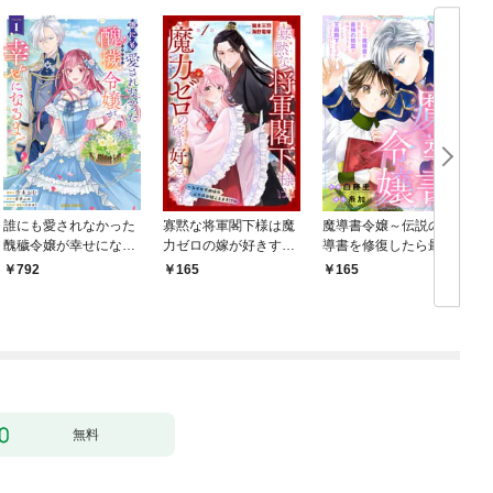
誰にも愛されなかった
寡黙な将軍閣下様は魔
魔導書令嬢～伝説の魔
醜穢令嬢が幸せになる
力ゼロの嫁が好きすぎ
導書を修復したら最強
まで 1
る～なぜか旦那様の心
の精霊が味方になりま
792
165
165
の声が聞こえます！？
した（クールな王弟殿
～［1話売り］ story0
下がなぜかいつもそば
1
にいます）～［ばら売
り］ 第1話
無料