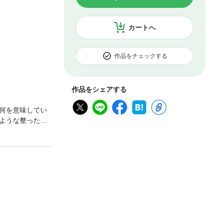
カートへ
作品をチェックする
作品をシェアする
何を意味してい
ような整った顔
カウトされた。
った！ 了の翡
る！