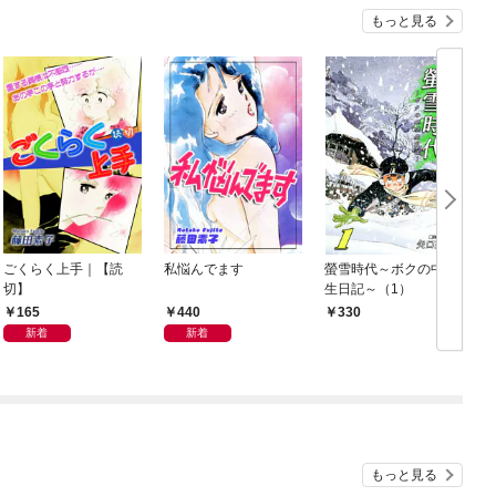
もっと見る
ごくらく上手｜【読
私悩んでます
螢雪時代～ボクの中学
切】
生日記～（1）
165
440
330
新着
新着
もっと見る