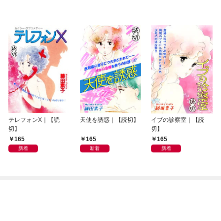
テレフォンX｜【読
天使を誘惑｜【読切】
イブの診察室｜【読
切】
切】
165
165
165
新着
新着
新着