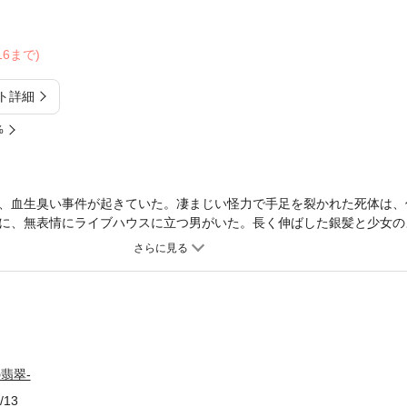
/16まで)
ト詳細
%
、血生臭い事件が起きていた。凄まじい怪力で手足を裂かれた死体は、
に、無表情にライブハウスに立つ男がいた。長く伸ばした銀髪と少女の
忘れられない。了というその人物は、カリスマ性を買われてバンドにス
し街を覆いつくす。ある夜、ついにバンドの関係者までもが鮮血に染ま
のときを迎えるが……。眠らない摩天楼に、美しき獣の叫びがこだます
夜の翡翠-
/13