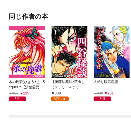
同じ作者の本
水の挽歌(ひきうた)～S
【伊藤結花理×蔵出し
人斬り以蔵秘話
equel to【沙鬼霊異
ミステリー＆ホラー】
譚】～
（1）｜四谷怪談
165
115
330
330
231
割引
試読フル
割引