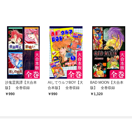
沙鬼霊異譚【大合本
AIしてウルフBOY【大
BAD MOON【大合本
版】 全巻収録
合本版】 全巻収録
版】 全巻収録
990
990
1,320