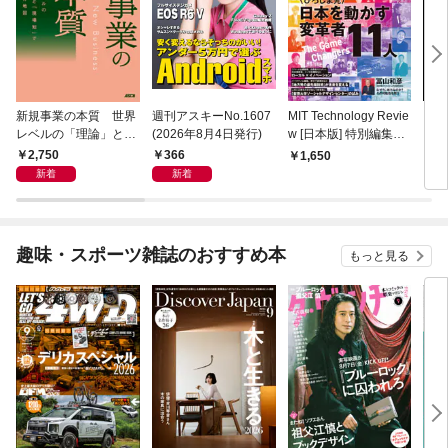
新規事業の本質 世界
週刊アスキーNo.1607
MIT Technology Revie
ラー
レベルの「理論」と
(2026年8月4日発行)
w [日本版] 特別編集
プリ 
「現場知」で描く全体
ポスト都市時代の社会
2,750
366
1,650
1,
地図
デザイン 社会実装都
新着
新着
市 ひろしま
趣味・スポーツ雑誌のおすすめ本
もっと見る