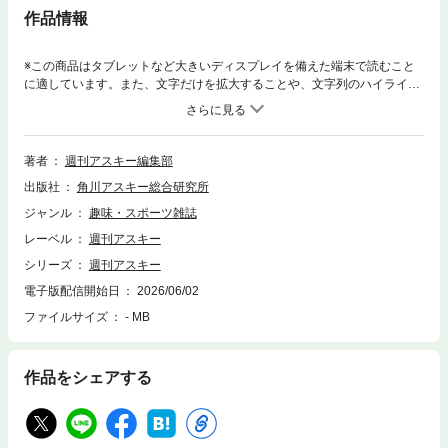
作品情報
※この商品はタブレットなど大きいディスプレイを備えた端末で読むこと
に適しています。また、文字だけを拡大することや、文字列のハイライ
ト、検索、辞書の参照、引用などの機能が使用できません。表紙の人：塚
本恋乃葉【NEWS】グーグルのGemini搭載オーディオグラスゼンハイザー
史上最強のノイキャンヘッドフォン、MOMENTUM 5 Wireless【特集】自
分に合ったPCを見つける（おすすめ）家電ベスト10【連載】ASCII Power
著者
週刊アスキー編集部
ReviewT教授の戦略的衝動買い週替わりギークスみやさとけいすけの工具
出版社
角川アスキー総合研究所
探検隊JavaScriptの部屋今週のねこちゃん写真館今週のグルメASCII倶楽部
に行こう!!コラムジャングル今週のグラビア表紙の人今週の運勢NeXT＝完
ジャンル
趣味・スポーツ雑誌
全予想 ほか＊各コンテンツは変更の可能性があります。
レーベル
週刊アスキー
シリーズ
週刊アスキー
電子版配信開始日
2026/06/02
ファイルサイズ
- MB
作品をシェアする