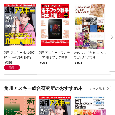
週刊アスキーNo.1607
週刊アスキー・ワンテ
たのしくできる スマホ
パソ
(2026年8月4日発行)
ーマ 電子ブック戦争日
でかわいい写真
201
本上陸 リーダー×アプ
366
261
921
8
リ×コンテンツ最前線
新着
角川アスキー総合研究所のおすすめ本
もっと見る