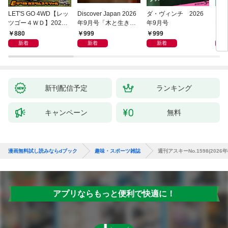
LET'S GO 4WD【レッ
Discover Japan 2026
ダ・ヴィンチ 2026
［音
ツゴー４ＷＤ】2026
年9月号「木と生きる
年9月号
ENG
年09月号
2026（表紙：古川琴
02
880
999
999
1,
音さん）」
新着
新着
新着
新刊配信予定
ランキング
キャンペーン
無料
漫画無料試し読みならdブック
趣味・スポーツ雑誌
週刊アスキーNo.1598(2026
アプリならもっと便利で快適に！