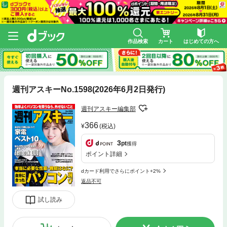
作品検索
カート
はじめての方へ
週刊アスキーNo.1598(2026年6月2日発行)
週刊アスキー編集部
366
(税込)
3
pt
獲得
ポイント詳細
dカード利用でさらにポイント+2%
返品不可
試し読み