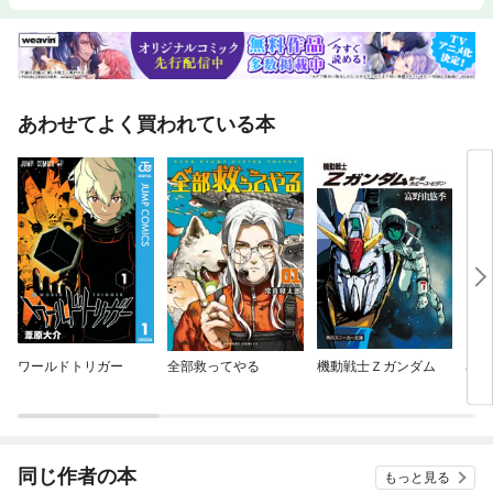
あわせてよく買われている本
ワールドトリガー
全部救ってやる
機動戦士Ｚガンダム
名探
同じ作者の本
もっと見る