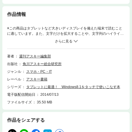
作品情報
※この商品はタブレットなど大きいディスプレイを備えた端末で読むこと
に適しています。また、文字だけを拡大することや、文字列のハイライ
ト、検索、辞書の参照、引用などの機能が使用できません。キーボードが
ない状態のWindows8.1を迷いなしに操れる大特集から、Surface/8インチ
モデルで大人気のタブレットの容量を増やし、バッテリーを延ばし、加え
て“艦これ”のためのWindows技なども網羅。タッチ環境ではChromeを超
著者
週刊アスキー編集部
える使いやすさのIE11移行術やエクセル、ワードも指で編集できるOffice2
出版社
角川アスキー総合研究所
013の使い方、SkyDrive連携もわかるワンステップ上の8.1設定術、無料超
美麗ゲームもあるストアアプリなど、8.1をタッチで使いやすくるノウハ
ジャンル
スマホ・PC・IT
ウ満載の一冊です。
レーベル
アスキー書籍
シリーズ
タブレットに最適！ Windows8.1をタッチで使いこなす本
電子版配信開始日
2014/07/13
ファイルサイズ
35.50 MB
作品をシェアする