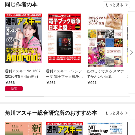
同じ作者の本
もっと見る
週刊アスキーNo.1607
週刊アスキー・ワンテ
たのしくできる スマホ
パソ
(2026年8月4日発行)
ーマ 電子ブック戦争日
でかわいい写真
201
本上陸 リーダー×アプ
366
261
921
8
リ×コンテンツ最前線
新着
角川アスキー総合研究所のおすすめ本
もっと見る