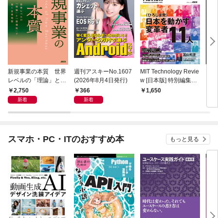
新規事業の本質 世界
週刊アスキーNo.1607
MIT Technology Revie
ラー
レベルの「理論」と
(2026年8月4日発行)
w [日本版] 特別編集
プリ 
「現場知」で描く全体
ポスト都市時代の社会
2,750
366
1,650
1,
地図
デザイン 社会実装都
新着
新着
市 ひろしま
スマホ・PC・ITのおすすめ本
もっと見る