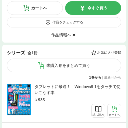
カートへ
今すぐ買う
作品をチェックする
作品情報へ
シリーズ
全1冊
お気に入り登録
未購入巻をまとめて買う
1巻から
|
最新刊から
タブレットに最適！ Windows8.1をタッチで使
いこなす本
935
試し読み
カートへ