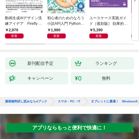
動画生成AIデザイン洗
初心者のためのなろう
ユースケース実践ガイ
実践E
練アイデア Firefly &
小説API入門 Pythonで
ド［復刻版］ 効果的な
カル
Veo， Kling， etc.
作るデータ活用法
ユースケースの書き方
生成
2,970
1,980
5,390
2,
新着
新着
新着
新刊配信予定
ランキング
キャンペーン
無料
漫画無料試し読みならdブック
スマホ・PC・IT
タブレットに最適！ Windows
アプリならもっと便利で快適に！