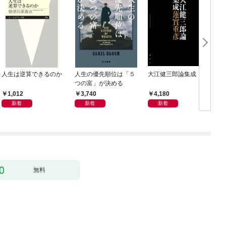
人生は逆算できるのか
人生の優先順位は「５
大江健三郎論集成
つの富」が決める
1,012
3,740
4,180
新着
新着
新着
無料