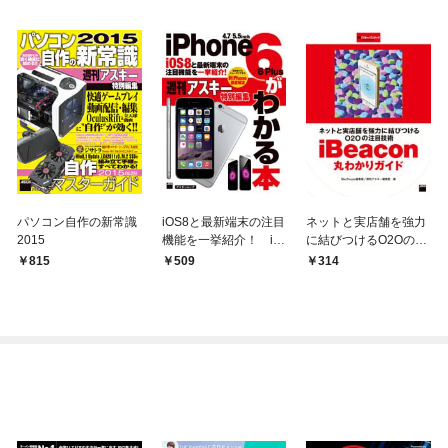
パソコン自作の新常識
iOS8と最新端末の注目
ネットと実店舗を強力
2015
機能を一挙紹介！ iP
に結びつけるO2Oの注
hone6/6 Plusがわかる
目技術 iBeacon丸わ
815
509
314
本
かりガイド 週刊アス
キー・ワンテーマ