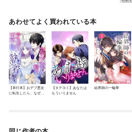
あわせてよく買われている本
【単行本】おデブ悪女
【タテヨミ】あなたは
結界師の一輪華
に転生したら、なぜか
もういりません
ラスボス王子様に執着
されています
同じ作者の本