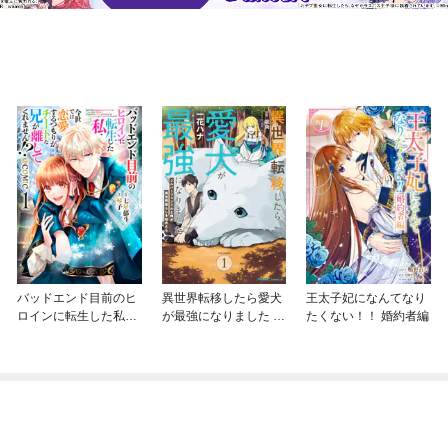
バッドエンド目前のヒ
異世界転移したら愛犬
王太子妃になんてなり
ロインに転生した私、
が最強になりました ～
たくない！！ 婚約者編
今世では恋愛するつも
シルバーフェンリルと
りがチートな兄が離し
俺が異世界暮らしを始
てくれません！？@C
めたら～ THE COMIC
OMIC