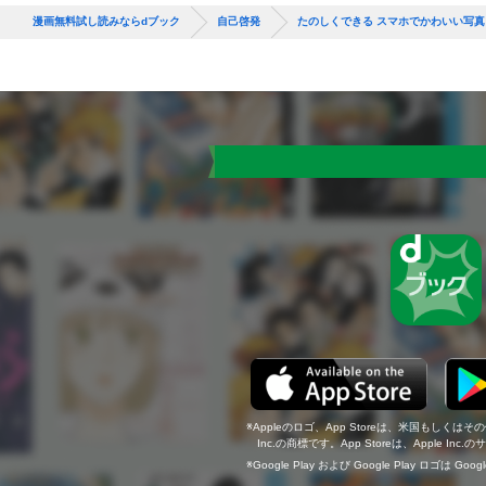
漫画無料試し読みならdブック
自己啓発
たのしくできる スマホでかわいい写真
Appleのロゴ、App Storeは、米国もしくはそ
Inc.の商標です。App Storeは、Apple In
Google Play および Google Play ロゴは Go