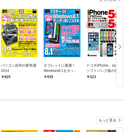
パソコン自作の新常識
タブレットに最適！
ドコモiPhone、au、
2014
Windows8.1をタッチ
ソフトバンク版の使い
で使いこなす本
方がスグわかる！ iP
825
935
523
hone5s/5cがわかる本
もっと見る