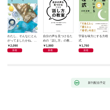
わたし、そんなにとん
自分の声を見つけるた
宇宙を味方にする方程
がってましたかね。
めの「話し方」の教
式
獅子座、Ａ型、丙午は
室 Ｏｒａｃｙ（オラ
2,090
1,980
1,760
めぐる
シー）
新着
新着
新着
新刊配信予定