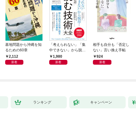
基地問題から沖縄を知
「考えられない」「集
相手も自分も「否定し
るための60章
中できない」から脱
ない」言い換え手帖
却！ AI時代の読む技
2,112
1,980
924
術大全
新着
新着
新着
ランキング
キャンペーン