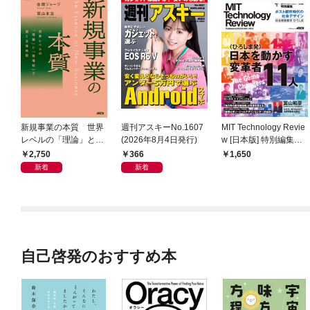
新規事業の本質 世界
週刊アスキーNo.1607
MIT Technology Revie
レベルの「理論」と
(2026年8月4日発行)
w [日本版] 特別編集
「現場知」で描く全体
ポスト都市時代の社会
2,750
366
1,650
地図
デザイン 社会実装都
新着
新着
市 ひろしま
自己啓発のおすすめ本