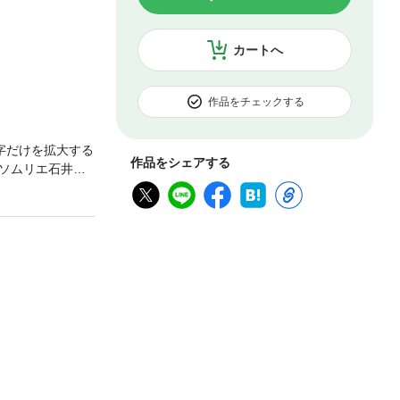
カートへ
作品をチェックする
字だけを拡大する
作品をシェアする
ソムリエ石井寛
ラアプリ『Inst
stagramを楽
る（蜷川実花ふ
ミニチュアふう
 Chapter
工した写真をアップ
て見る。ほか ／
ジナルの写真マグネ