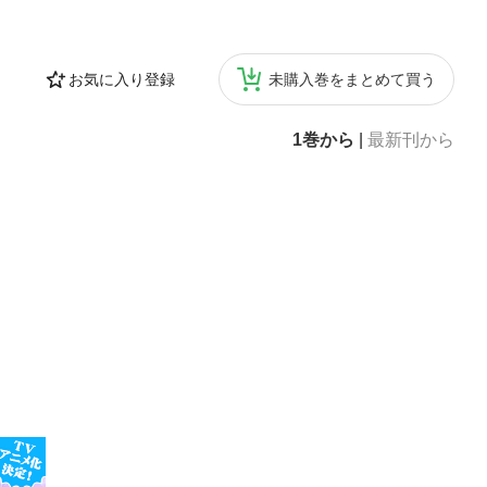
お気に入り登録
未購入巻をまとめて買う
1巻から
|
最新刊から