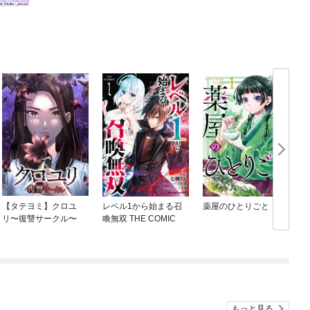
【タテヨミ】クロユ
レベル1から始まる召
薬屋のひとりごと
リ〜復讐サークル〜
喚無双 THE COMIC
もっと見る