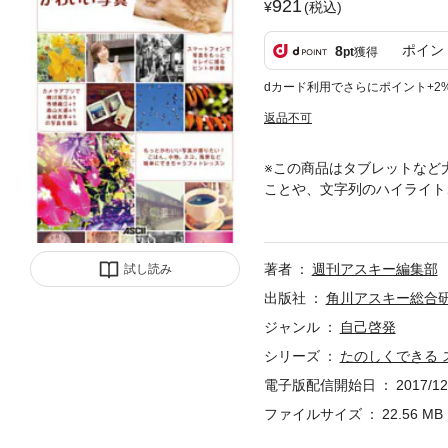
921
(税込)
ポイン
8
pt
獲得
dカード利用でさらにポイント+2
返品不可
※この商品はタブレットなど
ことや、文字列のハイライト
子さんインタビュー「スマホのカ
agram』を使ってみよう。
しんでいます。ほか ／ Ch
著者
週刊アスキー編集部
試し読み
う）。光を生かした風景写真
写真を撮る（本城直季ふう）
出版社
角川アスキー総合
3 Instagramをとこ
ジャンル
自己啓発
ロードせずに保存する。加工
シリーズ
たのしくできる 
Chapter 4 写真で作る
ットをオーダーする。お気に
電子版配信開始日
2017/12
ファイルサイズ
22.56 MB