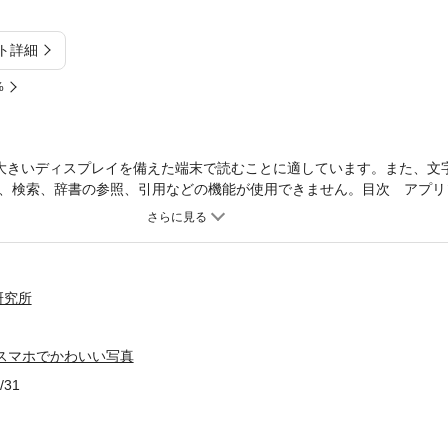
ト詳細
%
大きいディスプレイを備えた端末で読むことに適しています。また、文
、検索、辞書の参照、引用などの機能が使用できません。目次 アプリ
メラアプリで何げない写真がオシャレになる」 ／ Chapter 1 カメ
アプリをダウンロードしてアカウントを取得しよう。私たち、こんなふうにIn
apter 2 スマホ写真を楽しむ15のレシピ。ポップにカラフルに花を撮
を撮る（市橋織江ふう）。渋いモノクロ写真を撮る（森山大道ふう）。
。ごはん写真をおいしそうに撮る。子どもの一瞬の表情をとらえる。ほか ／
研究所
とん使いこなす！ 投稿した場所を地図に表示するフォトマップを使おう。加
した写真をFacebookにも公開する。思わず胸キュン猫写真をまとめ
スマホでかわいい写真
こだわり雑貨。Instagramの写真を使ったステッカーをオーダーする。オリ
入りの写真でフォトブックを作成しよう。ほか
/31