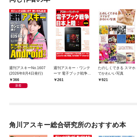
週刊アスキーNo.1607
週刊アスキー・ワンテ
たのしくできる スマホ
(2026年8月4日発行)
ーマ 電子ブック戦争日
でかわいい写真
本上陸 リーダー×アプ
366
261
921
リ×コンテンツ最前線
新着
角川アスキー総合研究所のおすすめ本