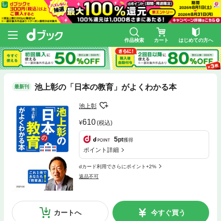
作品検索
カート
はじめての方へ
池上彰の「日本の教育」がよくわかる本
最新刊
池上彰
610
(税込)
5
pt
獲得
ポイント詳細
dカード利用でさらにポイント+2%
返品不可
カートへ
今すぐ買う