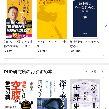
知らないと恥をかく世
そうだったのか！ 中
池上彰のマネーはどう
知の
界の大問題７ Ｇゼロ
東
なる？
時代の新しい帝国主義
902
2,200
1,100
9
PHP研究所のおすすめ本
もっと見る