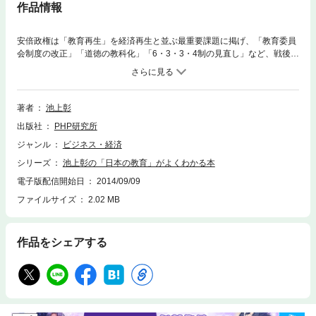
作品情報
安倍政権は「教育再生」を経済再生と並ぶ最重要課題に掲げ、「教育委員
会制度の改正」「道徳の教科化」「6・3・3・4制の見直し」など、戦後教
育の大転換といってもいいような改革を進めようとしている。その善し悪
しを見極めるためには、教育制度に関する基礎知識が欠かせない。そこで
本書では、学校教育の歴史や現状を池上氏がわかりやすく解説。「教育委
員会」って何のためにあるの？「ゆとり教育で学力低下」とは言えない教
著者
池上彰
員免許がなくても校長にはなれる公立の小中学校では50代の先生が最も多
出版社
PHP研究所
い子どもの6人に1人が「貧困」状態にある近い将来、「英語は小学校3年
生から」になる？「東京教育大学」が存在しない意外な理由公立も中高一
ジャンル
ビジネス・経済
貫校が人気給食費「未納」問題はどうなった？学校で教わらない「日教組
シリーズ
池上彰の「日本の教育」がよくわかる本
vs.文部省」の戦後史安倍政権の「教育再生」で何が変わるの？……etc.目
からウロコの池上流解説で、あなたも一気に「教育通」！「日本の将来を
電子版配信開始日
2014/09/09
考えるうえで、『教育が重要だ』と考えている人は多いと思います。にも
ファイルサイズ
2.02 MB
かかわらず、教育改革に注目が集まらないのは、ひとえに、『わかりにく
いから』ではないでしょうか。たとえば、『教育委員会』という名前は聞
いたことがあっても、何をするための組織なのか、誰が委員なのか、とい
作品をシェアする
ったことを正しく理解している人は少ないでしょう。日本の教育に、どん
な歴史があって、どんな問題を抱えているか、まるごと知ってもらおうと
考えて、この本をまとめました」（本書「はじめに」より抜粋）