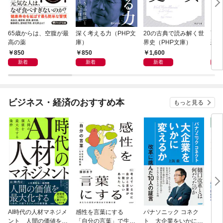
65歳からは、空腹が最
深く考える力（PHP文
20の古典で読み解く世
面白
高の薬
庫）
界史（PHP文庫）
恐竜
850
850
1,600
9
新着
新着
新着
ビジネス・経済のおすすめ本
もっと見る
AI時代の人材マネジメ
感性を言葉にする
パナソニック コネク
「使
ント 人間の価値を最
「自分の言葉」で生き
ト 大企業をいかに変
ステ