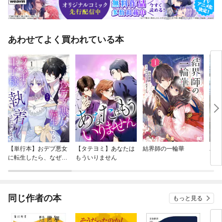
あわせてよく買われている本
【単行本】おデブ悪女
【タテヨミ】あなたは
結界師の一輪華
バッ
に転生したら、なぜか
もういりません
ロイ
ラスボス王子様に執着
今世
されています
りが
てく
OMI
同じ作者の本
もっと見る