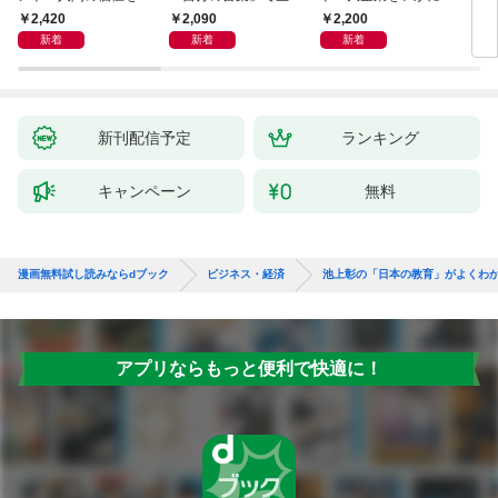
大化する条件
るための教科書
えるか
成功
2,420
2,090
2,200
5
新着
新着
新着
新刊配信予定
ランキング
キャンペーン
無料
漫画無料試し読みならdブック
ビジネス・経済
池上彰の「日本の教育」がよくわ
アプリならもっと便利で快適に！