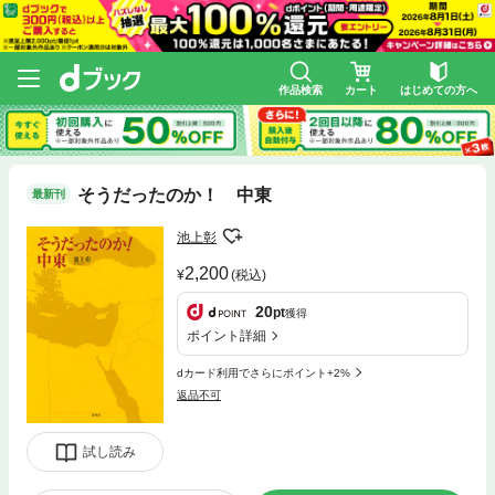
作品検索
カート
はじめての方へ
そうだったのか！ 中東
最新刊
池上彰
2,200
(税込)
20
pt
獲得
ポイント詳細
dカード利用でさらにポイント+2%
返品不可
試し読み