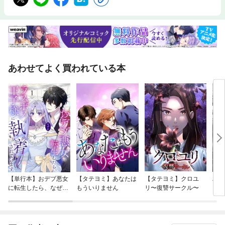
あわせてよく買われている本
【単行本】おデブ悪女
【タテヨミ】あなたは
【タテヨミ】クロユ
バッ
に転生したら、なぜか
もういりません
リ〜復讐サークル〜
ロイ
ラスボス王子様に執着
今世
されています
りが
てく
OMI