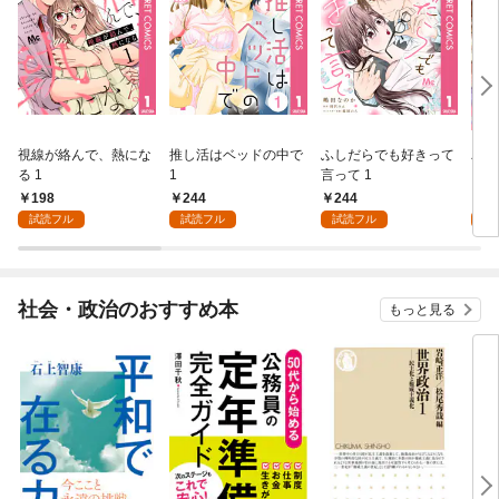
視線が絡んで、熱にな
推し活はベッドの中で
ふしだらでも好きって
パー
る 1
1
言って 1
ーシ
198
244
244
1
試読フル
試読フル
試読フル
試
社会・政治のおすすめ本
もっと見る