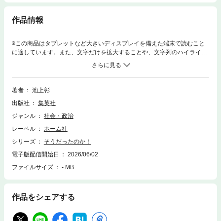
作品情報
※この商品はタブレットなど大きいディスプレイを備えた端末で読むこと
に適しています。また、文字だけを拡大することや、文字列のハイライ
ト、検索、辞書の参照、引用などの機能が使用できません。ガザでは二〇
二三年の戦闘開始から二年で六万六〇〇〇人が犠牲となり、支援物資の途
絶や餓死が発生する深刻な人道危機が続いている。各国がパレスチナ国家
承認へ動く一方、イスラエルはヨルダン川西岸で入植地拡大を進め、アメ
著者
池上彰
リカはこれを容認している。なぜ「オスロ合意」は形骸化したのか。そも
出版社
集英社
そもなぜパレスチナの地にユダヤ人国家イスラエルが建国されたのか。本
書は、こうした疑問に答えるため、中東問題の土台にある歴史的背景を、
ジャンル
社会・政治
高校世界史レベルの基礎知識を手がかりに読み解く入門書である。イスラ
レーベル
ホーム社
エル建国の理由、ユダヤ人差別の歴史、アメリカとイスラエルの緊密な関
係の構造など、ニュースだけでは見えない根本要因をやさしく整理。複雑
シリーズ
そうだったのか！
な中東情勢を理解するための確かな「基礎体力」を身につけられる一冊。
電子版配信開始日
2026/06/02
ファイルサイズ
- MB
作品をシェアする