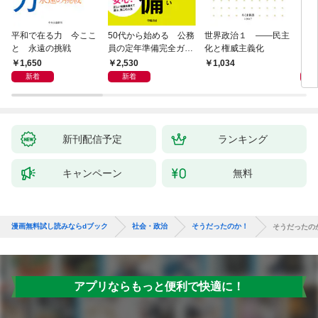
平和で在る力 今ここ
50代から始める 公務
世界政治１ ――民主
「力
と 永遠の挑戦
員の定年準備完全ガイ
化と権威主義化
く 
ド
1,650
2,530
1,
1,034
新着
新着
新刊配信予定
ランキング
キャンペーン
無料
漫画無料試し読みならdブック
社会・政治
そうだったのか！
そうだったの
アプリならもっと便利で快適に！