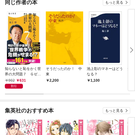
同じ作者の本
もっと見る
知らないと恥をかく世
そうだったのか！ 中
池上彰のマネーはどう
知の
界の大問題７ Ｇゼロ
東
なる？
時代の新しい帝国主義
902
631
2,200
1,100
9
割引
集英社のおすすめ本
もっと見る