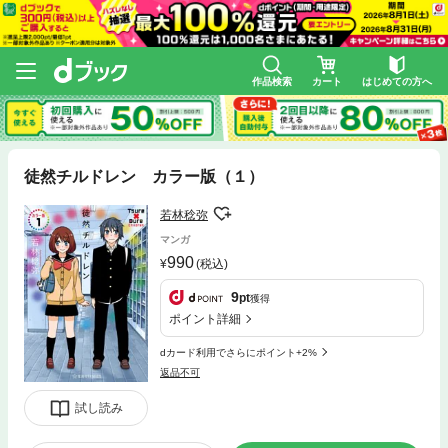
作品検索
カート
はじめての方へ
徒然チルドレン カラー版（１）
若林稔弥
マンガ
990
(税込)
9
pt
獲得
ポイント詳細
dカード利用でさらにポイント+2%
返品不可
試し読み