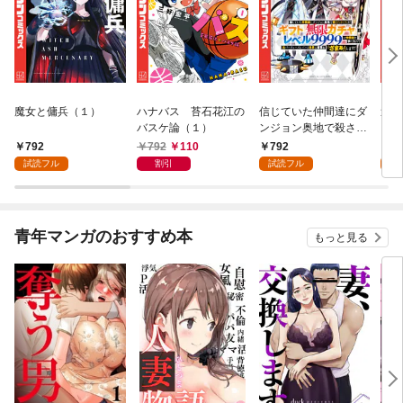
魔女と傭兵（１）
ハナバス 苔石花江の
信じていた仲間達にダ
追放
バスケ論（１）
ンジョン奥地で殺され
『自
かけたがギフト『無限
領地
792
792
110
792
7
ガチャ』でレベル９９
強の
試読フル
割引
試読フル
試
９９の仲間達を手に入
～最
れて元パーティーメン
で始
バーと世界に復讐＆
拓ス
『ざまぁ！』します！
（１
青年マンガのおすすめ本
もっと見る
（１）