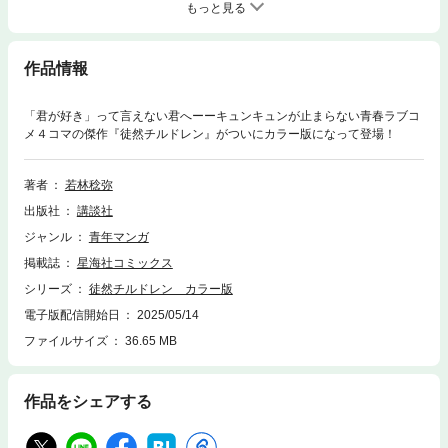
もっと見る
作品情報
「君が好き」って言えない君へーーキュンキュンが止まらない青春ラブコ
メ４コマの傑作『徒然チルドレン』がついにカラー版になって登場！
著者
若林稔弥
出版社
講談社
ジャンル
青年マンガ
掲載誌
星海社コミックス
シリーズ
徒然チルドレン カラー版
電子版配信開始日
2025/05/14
ファイルサイズ
36.65 MB
作品をシェアする