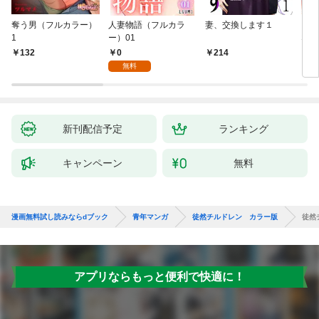
奪う男（フルカラー）
人妻物語（フルカラ
妻、交換します１
ごめ
1
ー）01
ない
0
132
214
1
無料
新刊配信予定
ランキング
キャンペーン
無料
漫画無料試し読みならdブック
青年マンガ
徒然チルドレン カラー版
徒然
アプリならもっと便利で快適に！