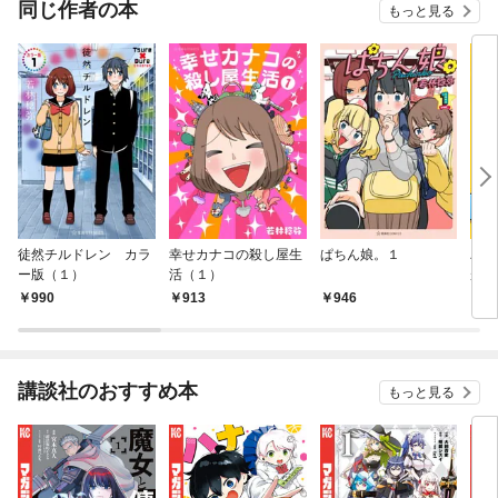
同じ作者の本
もっと見る
徒然チルドレン カラ
幸せカナコの殺し屋生
ぱちん娘。１
バズ
ー版（１）
活（１）
がめ
ろい
990
913
946
9
てみ
講談社のおすすめ本
もっと見る