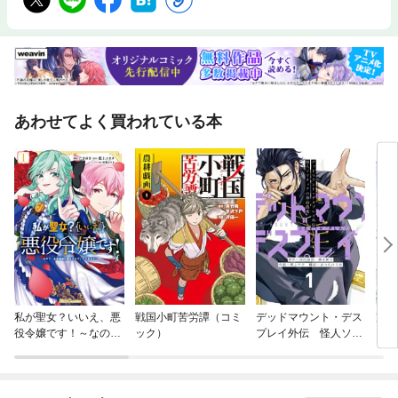
あわせてよく買われている本
私が聖女？いいえ、悪
戦国小町苦労譚（コミ
デッドマウント・デス
完璧
役令嬢です！～なの
ック）
プレイ外伝 怪人ソリ
いと
で、全員破滅は阻止さ
ティアの神仙偽術
女は
せていただきます～