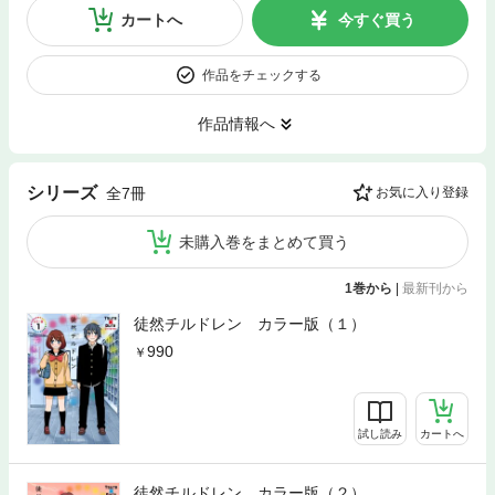
カートへ
今すぐ買う
作品をチェックする
作品情報へ
シリーズ
全7冊
お気に入り登録
未購入巻をまとめて買う
1巻から
|
最新刊から
徒然チルドレン カラー版（１）
990
試し読み
カートへ
徒然チルドレン カラー版（２）