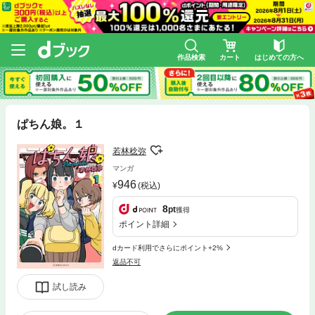
作品検索
カート
はじめての方へ
ぱちん娘。１
若林稔弥
マンガ
946
(税込)
8
pt
獲得
ポイント詳細
dカード利用でさらにポイント+2%
返品不可
試し読み