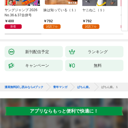
ヤングジャンプ 2026
妹は知っている（１）
ヤニねこ（１）
モー
No.36＆37合併号
6・3
日発
400
792
792
4
新着
試読フル
試読フル
新刊配信予定
ランキング
キャンペーン
無料
漫画無料試し読みならdブック
青年マンガ
ぱちん娘。
ぱちん娘。１
アプリならもっと便利で快適に！