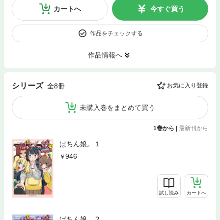
カートへ
今すぐ買う
作品をチェックする
作品情報へ
シリーズ
全8冊
お気に入り登録
未購入巻をまとめて買う
1巻から
|
最新刊から
ぱちん娘。１
946
試し読み
カートへ
ぱちん娘。２