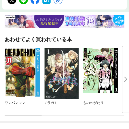
あわせてよく買われている本
ワンパンマン
ノラガミ
もののがたり
食料
入れ
商会
思い