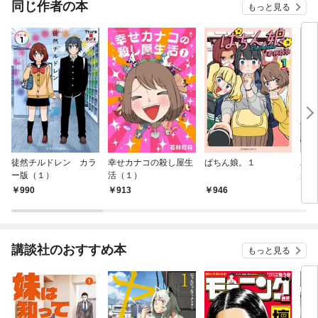
同じ作者の本
もっと見る
徒然チルドレン カラ
幸せカナコの殺し屋生
ぱちん娘。１
バズ
ー版（１）
活（１）
がめ
ろい
990
913
946
9
てみ
講談社のおすすめ本
もっと見る