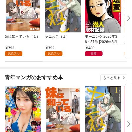
妹は知っている（１）
ヤニねこ（１）
モーニング 2026年3
ゲー
6・37号 [2026年8月6
貴族
日発売]
外れ
792
792
489
7
を駆
試読フル
試読フル
新着
試
して
青年マンガのおすすめ本
もっと見る