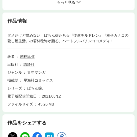
もっと見る
作品情報
ダメだけど憎めない、ぱちん娘たち☆『徒然チルドレン』『幸せカナコの
殺し屋生活』の若林稔弥が贈る、ハートフルパチンココメディ！
著者
若林稔弥
出版社
講談社
ジャンル
青年マンガ
掲載誌
星海社コミックス
シリーズ
ぱちん娘。
電子版配信開始日
2021/03/12
ファイルサイズ
45.26 MB
作品をシェアする