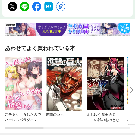
あわせてよく買われている本
ステ振りし直したので
進撃の巨人
まおゆう魔王勇者
カッ
ハーレムパラダイスを
「この我のものとな
の世
構築する
れ、勇者よ」「断
る！」