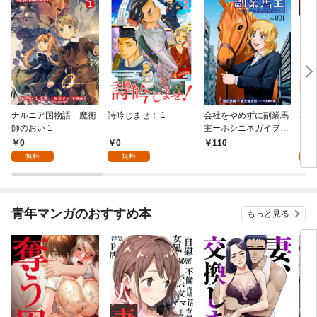
ナルニア国物語 魔術
詩吟じませ！ 1
会社をやめずに副業馬
ボー
師のおい 1
主ーホシニネガイヲ
レス
ー 1
いま
0
0
0
110
無料
無料
青年マンガのおすすめ本
もっと見る