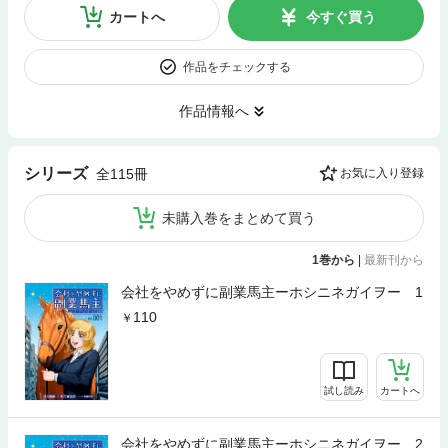
カートへ
今すぐ買う
作品をチェックする
作品情報へ
シリーズ
全115冊
お気に入り登録
未購入巻をまとめて買う
1巻から
|
最新刊から
会社をやめずに副業馬主ーホシニネガイヲー 1
110
試し読み
カートへ
会社をやめずに副業馬主ーホシニネガイヲー 2