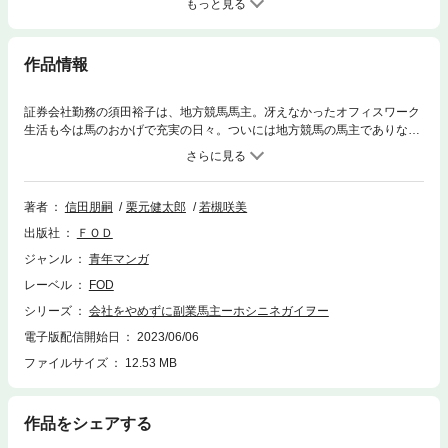
もっと見る
作品情報
証券会社勤務の須田裕子は、地方競馬馬主。冴えなかったオフィスワーク
生活も今は馬のおかげで充実の日々。ついには地方競馬の馬主でありなが
ら中央競馬にチャレンジできる馬と巡り合う。その名も「ホシニネガイ
ヲ」。須田の願いを叶えることができるのかーー？
著者
信田朋嗣
栗元健太郎
若槻咲美
出版社
ＦＯＤ
ジャンル
青年マンガ
レーベル
FOD
シリーズ
会社をやめずに副業馬主ーホシニネガイヲー
電子版配信開始日
2023/06/06
ファイルサイズ
12.53 MB
作品をシェアする