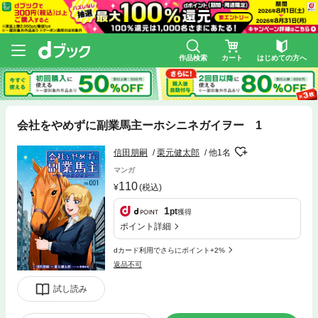
作品検索
カート
はじめての方へ
会社をやめずに副業馬主ーホシニネガイヲー 1
信田朋嗣
栗元健太郎
他1名
マンガ
110
(税込)
1
pt
獲得
ポイント詳細
dカード利用でさらにポイント+2%
返品不可
試し読み