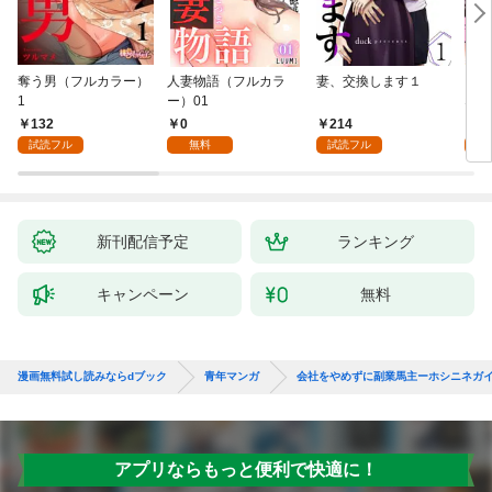
奪う男（フルカラー）
人妻物語（フルカラ
妻、交換します１
ごめ
1
ー）01
ない
132
0
214
1
試読フル
無料
試読フル
試
新刊配信予定
ランキング
キャンペーン
無料
漫画無料試し読みならdブック
青年マンガ
会社をやめずに副業馬主ーホシニネガ
アプリならもっと便利で快適に！