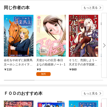
同じ作者の本
もっと見る
会社をやめずに副業馬
天使からの伝言-春日
そうだ、売国しよう～
貴族
主ーホシニネガイヲ
まなの助産師ノート- 1
天才王子の赤字国家再
生ま
ー 1
生術～ 1巻
得る
0
110
660
7
無料
ＦＯＤのおすすめ本
もっと見る