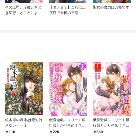
その上司、冷徹ときど
【タテヨミ】これは二
聖女の魔力は万能です
き変態、ところにより
度目で最後の初恋
極甘でしょう。
銀木犀の棘 私は絶対許
献身遊戯～エリート銀
献身遊戯～エリート銀
さないーー 1
行員とかりそめ！？恋
行員とかりそめ！？恋
人契約～ 1巻
人契約～ 単行本版 1
110
220
660