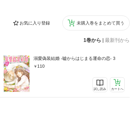
お気に入り登録
未購入巻をまとめて買う
1巻から
|
最新刊から
溺愛偽装結婚 -嘘からはじまる運命の恋- 3
110
試し読み
カートへ