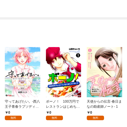
巻
守ってあげたい。-西八
ボーノ！ 100万円で
天使からの伝言-春日ま
王子青春ラプソディー-
レストランはじめちゃ
なの助産師ノート- 1
1
いました 1
0
0
0
無料
無料
無料