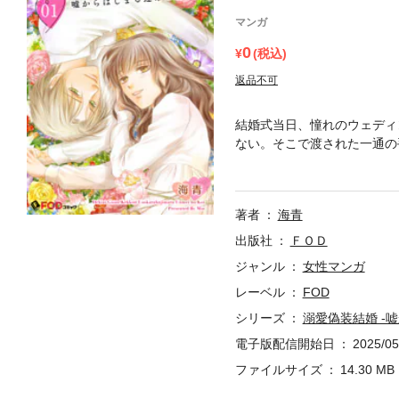
マンガ
0
(税込)
返品不可
結婚式当日、憧れのウェディ
ない。そこで渡された一通の
初対面の２人のマリッジライ
著者
海青
出版社
ＦＯＤ
ジャンル
女性マンガ
レーベル
FOD
シリーズ
溺愛偽装結婚 -
電子版配信開始日
2025/05
ファイルサイズ
14.30 MB