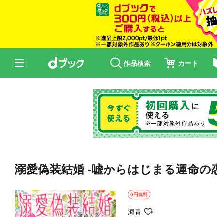
作品検索
カート
溺愛偽装結婚 -嘘からはじまる運命の恋-
0円無料
海青