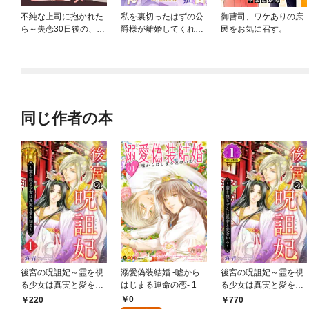
不純な上司に抱かれた
私を裏切ったはずの公
御曹司、ワケありの庶
ら～失恋30日後の、誘
爵様が離婚してくれま
民をお気に召す。
惑
せん
同じ作者の本
後宮の呪詛妃～霊を視
溺愛偽装結婚 -嘘から
後宮の呪詛妃～霊を視
る少女は真実と愛を知
はじまる運命の恋- 1
る少女は真実と愛を知
る～ 1巻
る～ 単行本版 1巻
0
220
770