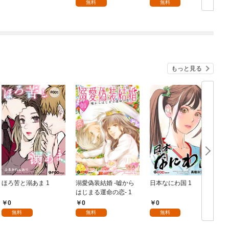
無料
無料
もっと見る
ほろ苦と溺あま 1
溺愛偽装結婚 -嘘から
日本なにわ国 1
はじまる運命の恋- 1
ま
0
0
0
無料
無料
無料