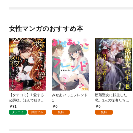
女性マンガのおすすめ本
【タテヨミ】1.愛する
みせあいっこフレンド
堕落聖女に転生した
公爵様、謹んで殺させ
1
私、3人の従者たちに
ていただきます！
抱かれて困ってます 第
71
0
0
1話
タテヨミ
試読フル
無料
無料