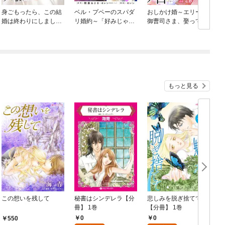
身ごもったら、この結
ベル・プペーのスパダ
おしかけ婚～エリート
婚は終わりにしましょ
リ婚約～「好みじゃな
御曹司さま、娶ってく
う～身代わり花嫁はＳ
い」と言われた人形
ださい～
系弁護士の溺愛に毎夜
姫、我慢をやめたら皇
甘く啼かされる～【分
子がデレデレになっ
冊版】
た。実に愛い！～（コ
ミック）【分冊版】
もっと見る
この想いを残して
秘書はシンデレラ【分
悲しみを脱ぎ捨てて
冊】 1巻
【分冊】 1巻
冊
0
0
550