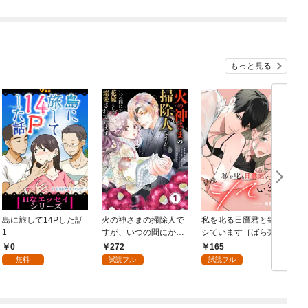
もっと見る
島に旅して14Pした話
火の神さまの掃除人で
私を叱る日鷹君と毎晩
1
すが、いつの間にか花
シています［ばら売
嫁として溺愛されてい
り］ 第1話
0
272
165
ます【単話】（１）
無料
試読フル
試読フル