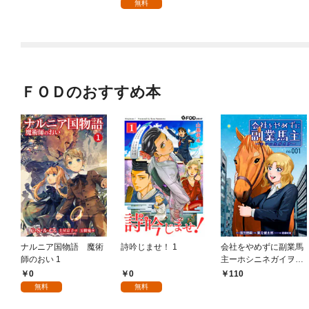
無料
ＦＯＤのおすすめ本
ナルニア国物語 魔術
詩吟じませ！ 1
会社をやめずに副業馬
師のおい 1
主ーホシニネガイヲ
ー 1
0
0
110
無料
無料