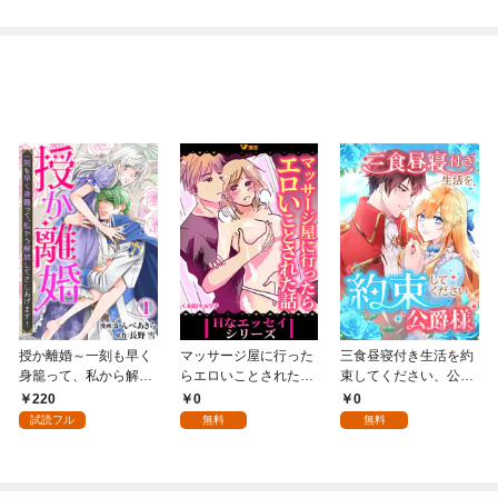
授か離婚～一刻も早く
マッサージ屋に行った
三食昼寝付き生活を約
身籠って、私から解放
らエロいことされた話
束してください、公爵
してさしあげます！1
1
様 1話
220
0
0
試読フル
無料
無料