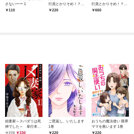
さないーー 1
行員とかりそめ！？恋
行員とかりそめ！？恋
人契約～ 1巻
人契約～ 単行本版 1
110
220
660
巻
凶妻家～スパダリは死
ご恩返し、いたします
おうちの魔法使い 限界
神でした～ 単行本版
1巻
ママを救います 1巻
1巻
770
330
220
220