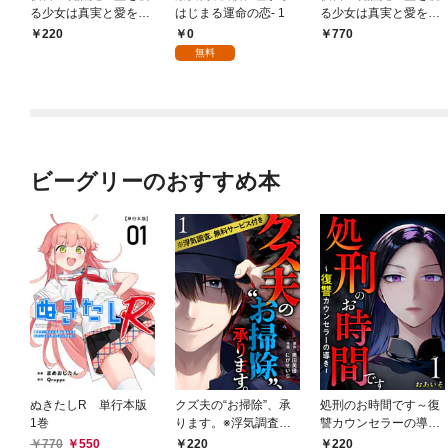
る少女は真実と愛を知
はじまる運命の恋- 1
る少女は真実と愛を知
る～ 1巻
る～ 単行本版 1巻
0
220
770
無料
ビーグリーのおすすめ本
ぬきたしR 単行本版
クズ夫の“お掃除”、承
処刑のお時間です～復
1巻
ります。※浮気調査、
讐カウンセラーの導き
無料サービス付き 1巻
～ 1巻
770
550
220
220