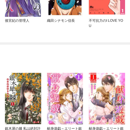
後宮妃の管理人
織田シナモン信長
不可抗力のI LOVE YO
U
銀木犀の棘 私は絶対許
献身遊戯～エリート銀
献身遊戯～エリート銀