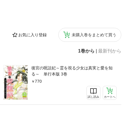
お気に入り登録
未購入巻をまとめて買う
1巻から
|
最新刊から
後宮の呪詛妃～霊を視る少女は真実と愛を知
る～ 単行本版 3巻
770
試し読み
カートへ