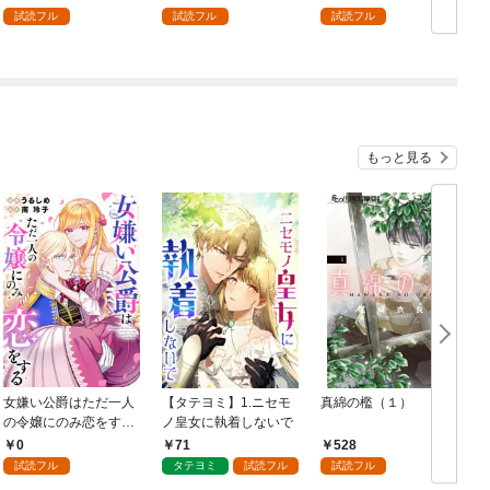
試読フル
試読フル
試読フル
もっと見る
女嫌い公爵はただ一人
【タテヨミ】1.ニセモ
真綿の檻（１）
の令嬢にのみ恋をする
ノ皇女に執着しないで
む
（分冊版）第１話
0
71
528
試読フル
タテヨミ
試読フル
試読フル