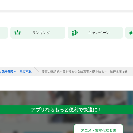
ランキング
キャンペーン
と愛を知る～ 単行本版
後宮の呪詛妃～霊を視る少女は真実と愛を知る～ 単行本版 1巻
アプリならもっと便利で快適に！