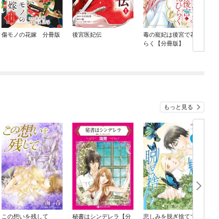
傷モノの花嫁 分冊版
後宮医妃伝
毒の寵妃は後宮で花ひ
らく【分冊版】
咲
もっと見る
この想いを残して
秘書はシンデレラ【分
悲しみを脱ぎ捨てて