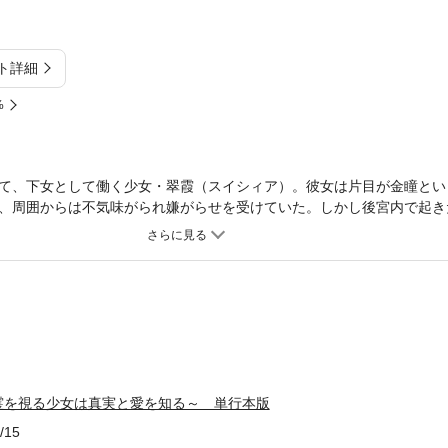
ト詳細
%
て、下女として働く少女・翠霞（スイシィア）。彼女は片目が金瞳とい
、周囲からは不気味がられ嫌がらせを受けていた。しかし後宮内で起き
? 不遇だった翠霞の運命が回り始める！ 愛を知らない少女の中華風シ
霊を視る少女は真実と愛を知る～ 単行本版
/15