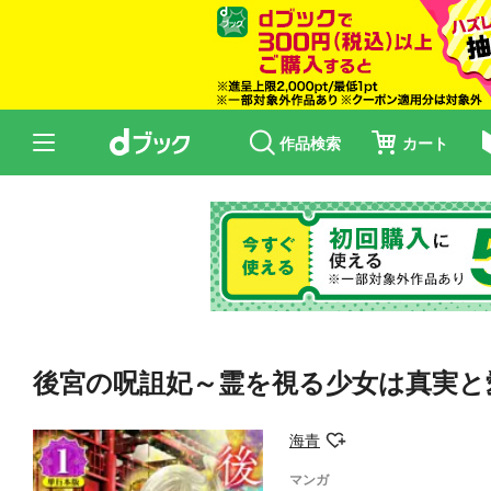
作品検索
カート
後宮の呪詛妃～霊を視る少女は真実と
海青
マンガ