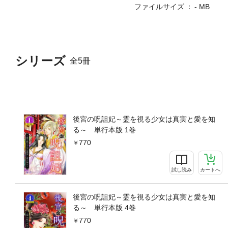
ファイルサイズ
- MB
シリーズ
全5冊
後宮の呪詛妃～霊を視る少女は真実と愛を知
る～ 単行本版 1巻
770
試し読み
カートへ
後宮の呪詛妃～霊を視る少女は真実と愛を知
る～ 単行本版 4巻
770