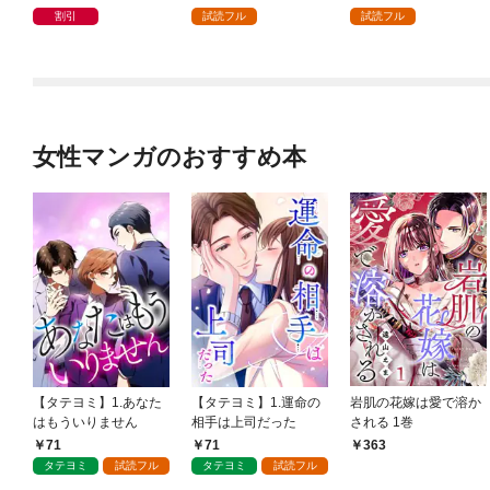
割引
試読フル
試読フル
女性マンガのおすすめ本
【タテヨミ】1.あなた
【タテヨミ】1.運命の
岩肌の花嫁は愛で溶か
はもういりません
相手は上司だった
される 1巻
71
71
363
タテヨミ
試読フル
タテヨミ
試読フル