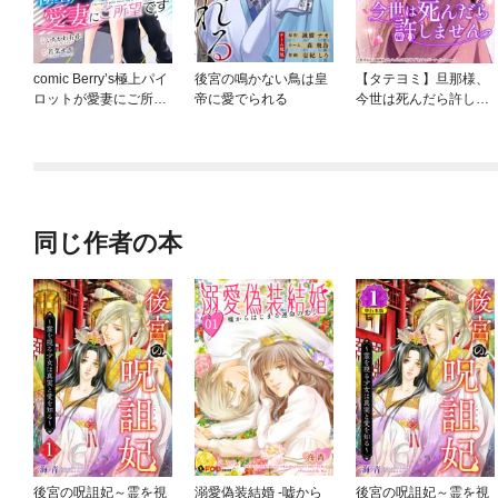
comic Berry’s極上パイ
後宮の鳴かない鳥は皇
【タテヨミ】旦那様、
ロットが愛妻にご所望
帝に愛でられる
今世は死んだら許しま
です
せん
同じ作者の本
後宮の呪詛妃～霊を視
溺愛偽装結婚 -嘘から
後宮の呪詛妃～霊を視