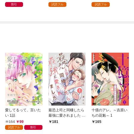
割引
試読フル
試読フル
愛してるって、言いた
最恐上司と同棲したら
十億のアレ。～吉原い
い 1話
最強に愛されました 1
ちの花魁～ 1
巻
154
99
181
165
試読フル
割引