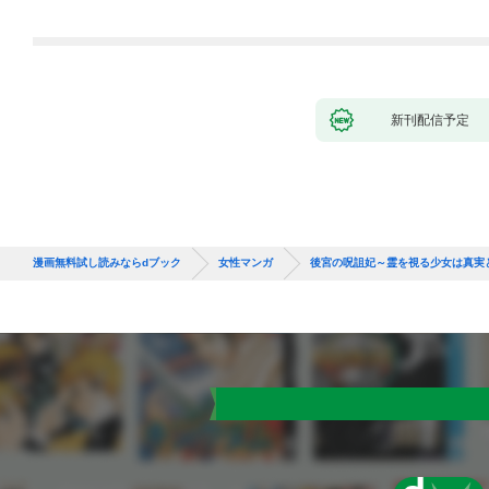
新刊配信予定
漫画無料試し読みならdブック
女性マンガ
後宮の呪詛妃～霊を視る少女は真実