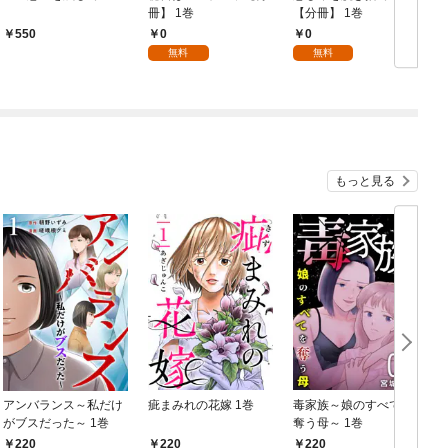
冊】 1巻
【分冊】 1巻
冊
0
0
550
無料
無料
もっと見る
アンバランス～私だけ
疵まみれの花嫁 1巻
毒家族～娘のすべてを
がブスだった～ 1巻
奪う母～ 1巻
220
220
220