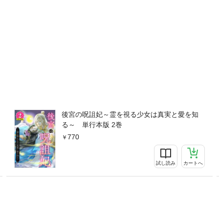
後宮の呪詛妃～霊を視る少女は真実と愛を知
る～ 単行本版 2巻
770
試し読み
カートへ