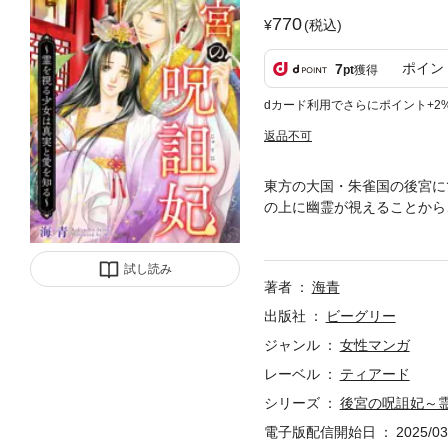
770
(税込)
ポイン
7
pt
獲得
dカード利用でさらにポイント+2
返品不可
東方の大国・朱雀国の後宮に
の上に幽霊が視えることから
けに皇帝に見初められて…!
リー開幕！
試し読み
著者
海青
出版社
ビーグリー
ジャンル
女性マンガ
レーベル
ティアード
シリーズ
後宮の呪詛妃～
電子版配信開始日
2025/03