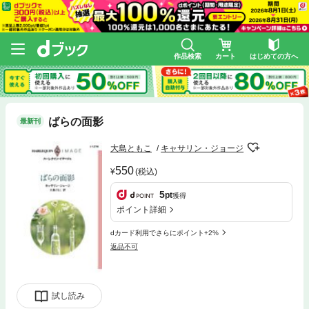
作品検索
カート
はじめての方へ
ばらの面影
最新刊
大島ともこ
キャサリン・ジョージ
550
(税込)
5
pt
獲得
ポイント詳細
dカード利用でさらにポイント+2%
返品不可
試し読み