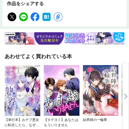
作品をシェアする
あわせてよく買われている本
【単行本】おデブ悪女
【タテヨミ】あなたは
結界師の一輪華
バッ
に転生したら、なぜか
もういりません
ロイ