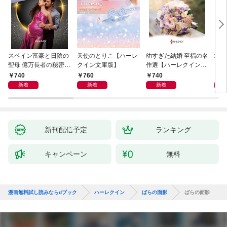
スペイン富豪と日陰の
天使のとりこ【ハーレ
幼すぎた結婚 至福の名
塔の
聖母 億万長者の秘密同
クイン文庫版】
作選【ハーレクイン・
クイ
盟 II ハーレクイン・ロ
イマージュ版】
ル・
740
760
740
9
マンス～純潔のシンデ
新着
新着
新着
レラ～
新刊配信予定
ランキング
キャンペーン
無料
漫画無料試し読みならdブック
ハーレクイン
ばらの面影
ばらの面影