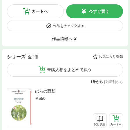
カートへ
今すぐ買う
作品をチェックする
作品情報へ
シリーズ
全1冊
お気に入り登録
未購入巻をまとめて買う
1巻から
|
最新刊から
ばらの面影
550
試し読み
カートへ