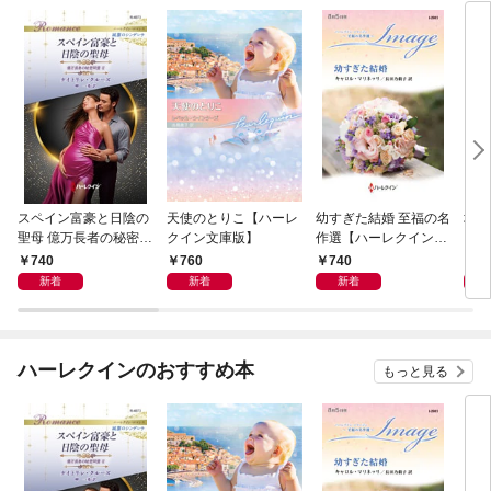
スペイン富豪と日陰の
天使のとりこ【ハーレ
幼すぎた結婚 至福の名
塔の
聖母 億万長者の秘密同
クイン文庫版】
作選【ハーレクイン・
クイ
盟 II ハーレクイン・ロ
イマージュ版】
ル・
740
760
740
9
マンス～純潔のシンデ
新着
新着
新着
レラ～
ハーレクインのおすすめ本
もっと見る