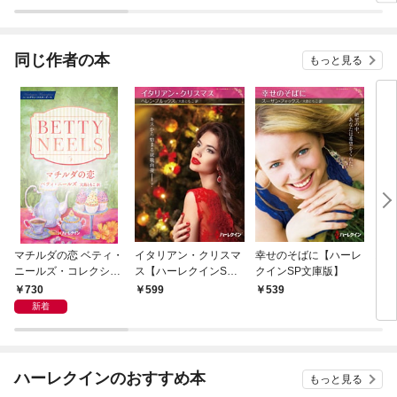
ラスボス王子様に執着
今世
されています
りが
てく
OMI
同じ作者の本
もっと見る
マチルダの恋 ベティ・
イタリアン・クリスマ
幸せのそばに【ハーレ
スタ
ニールズ・コレクショ
ス【ハーレクインSP
クインSP文庫版】
ンデ
ン【ハーレクイン・マ
文庫版】
730
599
539
1,
スターピース版】
新着
ハーレクインのおすすめ本
もっと見る