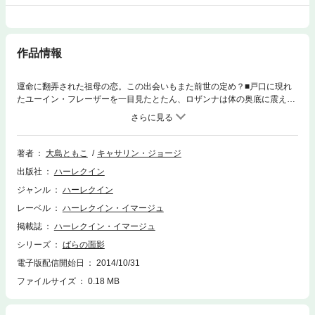
作品情報
運命に翻弄された祖母の恋。この出会いもまた前世の定め？■戸口に現れ
たユーイン・フレーザーを一目見たとたん、ロザンナは体の奥底に震えが
走った。初めて会った見知らぬ人なのに、なぜ……。ユーインもまた、驚
きの表情をあらわにしている。でもそれは、ロザンナが祖母のローズに生
き写しだったからだ。祖母はかつて第一次大戦下の戦場に看護婦として赴
き、少尉だった彼の大伯父のハリーと恋に落ちた。そのいきさつは、残さ
著者
大島ともこ
キャサリン・ジョージ
れた手紙や日記に詳しくつづられている。史実を題材にしてベストセラー
出版社
ハーレクイン
小説を書いたユーインは、次作で戦下の二人を描く調査のためにロザンナ
の家を訪れたのだ。彼はただ、わたしの中にローズの面影を探しているだ
ジャンル
ハーレクイン
け。わたしが動揺したのも、不意に彼の訪問を受けたからにすぎない。だ
レーベル
ハーレクイン・イマージュ
ってわたしには、デイヴィッドがいるのだから。ハンサムで前途有望な医
師である、愛情深い婚約者が……。
掲載誌
ハーレクイン・イマージュ
シリーズ
ばらの面影
電子版配信開始日
2014/10/31
ファイルサイズ
0.18 MB