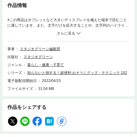
作品情報
※この商品はタブレットなど大きいディスプレイを備えた端末で読むこと
に適しています。また、文字だけを拡大することや、文字列のハイライ
ト、検索、辞書の参照、引用などの機能が使用できません。おそうじのプ
ロたちも太鼓判を押す、優秀なアイテムを大公開!! 編集部が実際に使用
したリアルな検証つきで、信頼度大。お風呂やトイレなど、汚れが目立ち
やすい水回りや、脂汚れがやっかいなキッチン、家電・PCにいたるま
著者
スタジオグリーン編集部
で、ラクして家中がピカピカになるアイテムやテクニックがぎっしり詰ま
出版社
スタジオグリーン
っています。その汚れが落ちないのは、もしかしたらグッズのせいかもし
れませんよ？ 一度、見直してみては!?
ジャンル
暮らし・健康・子育て
シリーズ
知らないと損する！超便利 おそうじグッズ・テクニック 102
電子版配信開始日
2022/04/15
ファイルサイズ
31.04 MB
作品をシェアする