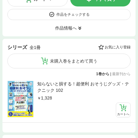
作品をチェックする
作品情報へ
シリーズ
全1冊
お気に入り登録
未購入巻をまとめて買う
1巻から
|
最新刊から
知らないと損する！超便利 おそうじグッズ・テ
クニック 102
1,328
カートへ