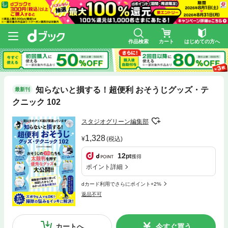
作品検索
カート
はじめての方へ
知らないと損する！超便利 おそうじグッズ・テ
最新刊
クニック 102
スタジオグリーン編集部
1,328
(税込)
12
pt
獲得
ポイント詳細
dカード利用でさらにポイント+2%
返品不可
カートへ
今すぐ買う