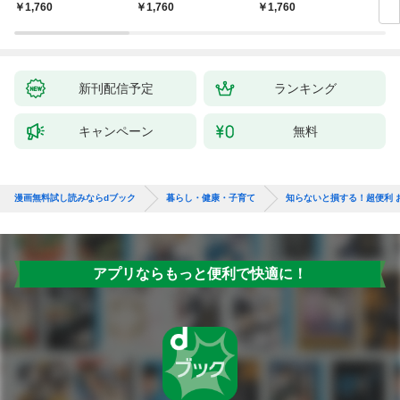
しも」もおいしい！
ず 少ない材料＆調味
したくなる
ラと
￥1,760
￥1,760
￥1,760
￥1,
料で、あとはスイッチ
リー
ポン！
昇と
新刊配信予定
ランキング
キャンペーン
無料
漫画無料試し読みならdブック
暮らし・健康・子育て
知らないと損する！超便利 お
アプリならもっと便利で快適に！