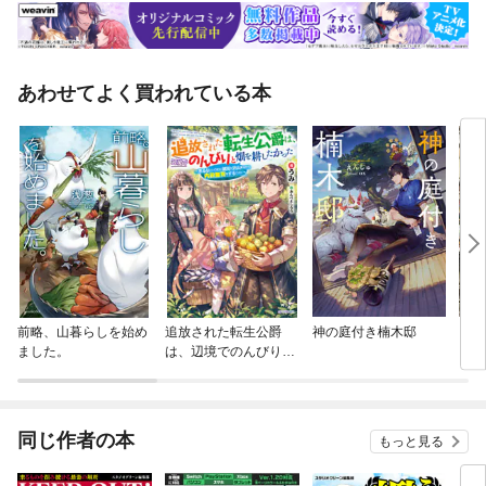
あわせてよく買われている本
前略、山暮らしを始め
追放された転生公爵
神の庭付き楠木邸
「転
ました。
は、辺境でのんびりと
イフ
畑を耕したかった
同じ作者の本
もっと見る