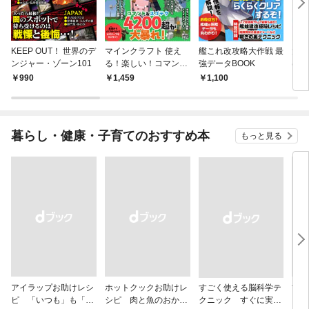
KEEP OUT！ 世界のデ
マインクラフト 使え
艦これ改攻略大作戦 最
大人
ンジャー・ゾーン101
る！楽しい！コマンド
強データBOOK
はじ
で游びまくり
上手
990
1,459
1,100
1,
暮らし・健康・子育てのおすすめ本
もっと見る
アイラップお助けレシ
ホットクックお助けレ
すごく使える脳科学テ
首
ピ 「いつも」も「も
シピ 肉と魚のおか
クニック すぐに実践
ヨガ