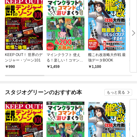
KEEP OUT！ 世界のデ
マインクラフト 使え
艦これ改攻略大作戦 最
大人
ンジャー・ゾーン101
る！楽しい！コマンド
強データBOOK
はじ
で游びまくり
上手
990
1,459
1,100
1,
スタジオグリーンのおすすめ本
もっと見る