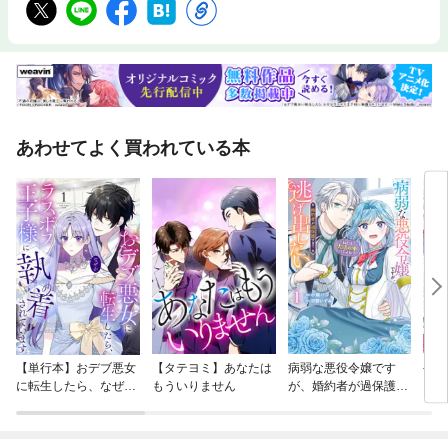
3年6月）を分冊したものです。
あわせてよく買われている本
【単行本】おデブ悪女
【タテヨミ】あなたは
病弱な悪役令嬢です
公爵
に転生したら、なぜか
もういりません
が、婚約者が過保護す
当た
ラスボス王子様に執着
ぎて逃げ出したい(私
されています
たち犬猿の仲でしたよ
ね！？)