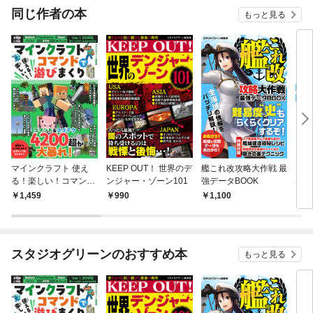
同じ作者の本
もっと見る
マインクラフト 使え
KEEP OUT！ 世界のデ
艦これ改攻略大作戦 最
大人
る！楽しい！コマンド
ンジャー・ゾーン101
強データBOOK
はじ
で游びまくり
上手
1,459
990
1,100
1,
スタジオグリーンのおすすめ本
もっと見る