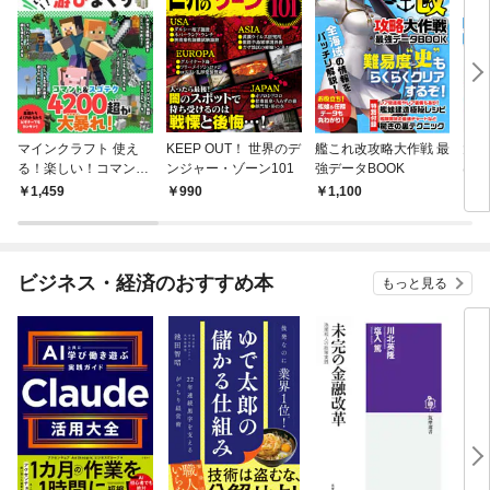
マインクラフト 使え
KEEP OUT！ 世界のデ
艦これ改攻略大作戦 最
大人
る！楽しい！コマンド
ンジャー・ゾーン101
強データBOOK
はじ
で游びまくり
上手
1,459
990
1,100
1,
ビジネス・経済のおすすめ本
もっと見る