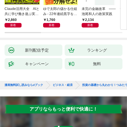
Claude活用大全 AIと
ゆで太郎の儲かる仕組
未完の金融改革 ――
食べ
共に学び働き遊ぶ実践
み - 22年連続黒字を支
池尾和人の政策実践
ガイド
えるがっちり経営術 -
2,860
1,760
2,134
1,
新着
新着
新着
新刊配信予定
ランキング
キャンペーン
無料
漫画無料試し読みならdブック
ビジネス・経済
投資の基礎から丸わかり！つみたてNI
アプリならもっと便利で快適に！