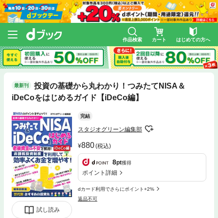
作品検索
カート
はじめての方へ
投資の基礎から丸わかり！つみたてNISA＆
最新刊
iDeCoをはじめるガイド【iDeCo編】
完結
スタジオグリーン編集部
880
(税込)
8
pt
獲得
ポイント詳細
dカード利用でさらにポイント+2%
返品不可
試し読み