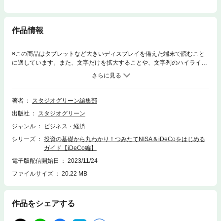
作品情報
※この商品はタブレットなど大きいディスプレイを備えた端末で読むこと
に適しています。また、文字だけを拡大することや、文字列のハイライ
ト、検索、辞書の参照、引用などの機能が使用できません。投資の知識ゼ
ロでも、すぐにiDeCoをはじめられる！本書は、iDeCoをはじめるための
基礎やおすすめの銘柄について丁寧に解説した１冊です。【目次】CHAP
TER.1 Q＆Aで投資信託の素朴な疑問を解決CHAPTER.4 丸わかり！ i
著者
スタジオグリーン編集部
DeCoの基本CHAPTER.5 編集部おすすめ銘柄 iDeCo編いま話題のiDe
出版社
スタジオグリーン
Co（イデコ）。ほったらかすだけでOKだといわれますが「iDeCoって投
資信託なの？」「投資信託ってそもそもなに？」「投資信託って危なくな
ジャンル
ビジネス・経済
いの？」「どうやって儲けるの？」「絶対損しない方法はあるの？」など
シリーズ
投資の基礎から丸わかり！つみたてNISA＆iDeCoをはじめる
素朴な疑問やさまざまな不安もあって、二の足を踏んでいる人もいるでし
ガイド【iDeCo編】
ょう。そこで役立つのが本書です。投資の知識がなくても失敗せず、効率
よく資産運用ができるようメリットやデメリット、口座開設の方法、商品
電子版配信開始日
2023/11/24
の選び方、購入・売却のやり方などについてわかりやすく紹介していま
ファイルサイズ
20.22 MB
す。おすすめの銘柄については「20～30代向け」「60代～向け」など世
代別にまとめているので、選ぶ際の参考になるはずです。全ページカラー
で、グラフやイラストを多数用いて解説しているため見やすさも抜群。効
作品をシェアする
率よくお金を増やして、老後資金の不安を解消しましょう！※本書は「投
資の基礎から丸わかり！つみたてNISA＆iDeCoをはじめるガイド」（202