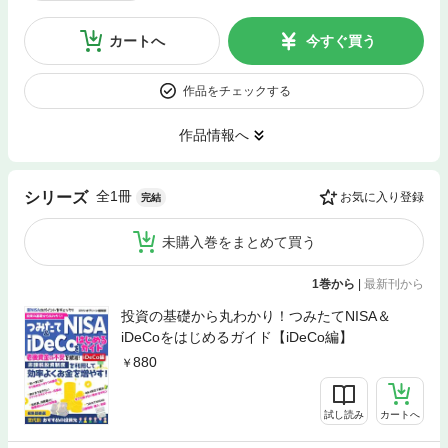
カートへ
今すぐ買う
作品をチェックする
作品情報へ
全1冊
シリーズ
お気に入り登録
完結
未購入巻をまとめて買う
1巻から
|
最新刊から
投資の基礎から丸わかり！つみたてNISA＆
iDeCoをはじめるガイド【iDeCo編】
880
試し読み
カートへ