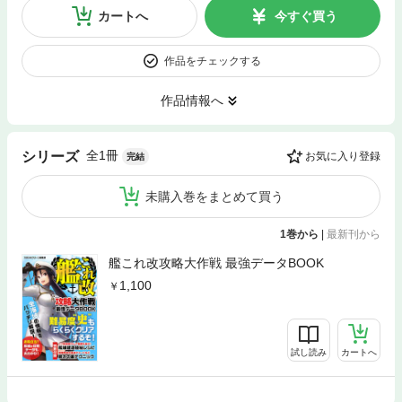
カートへ
今すぐ買う
作品をチェックする
作品情報へ
全1冊
シリーズ
お気に入り登録
完結
未購入巻をまとめて買う
1巻から
|
最新刊から
艦これ改攻略大作戦 最強データBOOK
1,100
試し読み
カートへ