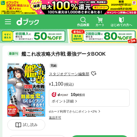
作品検索
カート
はじめての方へ
艦これ改攻略大作戦 最強データBOOK
最新刊
完結
スタジオグリーン編集部
1,100
(税込)
10
pt
獲得
ポイント詳細
dカード利用でさらにポイント+2%
返品不可
試し読み