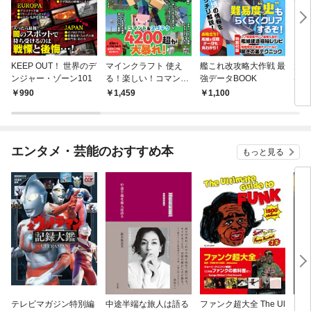
KEEP OUT！ 世界のデ
マインクラフト 使え
艦これ改攻略大作戦 最
大人
ンジャー・ゾーン101
る！楽しい！コマンド
強データBOOK
はじ
で游びまくり
上手
990
1,459
1,100
1,
エンタメ・芸能のおすすめ本
もっと見る
テレビマガジン特別編
中途半端な旅人は語る
ファンク超大全 The Ul
オー