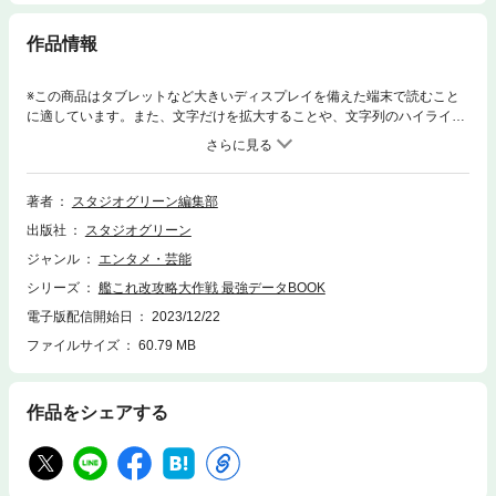
作品情報
※この商品はタブレットなど大きいディスプレイを備えた端末で読むこと
に適しています。また、文字だけを拡大することや、文字列のハイライ
ト、検索、辞書の参照、引用などの機能が使用できません。「艦これ改」
をバッチリ楽しみながら攻略する！本書は大人気ゲーム「艦これ改」の全
海域を攻略するために必要なデータや攻め方のポイントをガッツリまとめ
た１冊です。【目次】はじめに鎮守府海域南方連絡海域中部西海域南西諸
著者
スタジオグリーン編集部
島海域西南海域西方海域北方泊地海域北方海域南方泊地海域南方海域中部
出版社
スタジオグリーン
海域AL海域 MI海域FS海域深海後方海域深海運河海域深海中枢海域艦娘デ
ータ一覧任務データ一覧EXTRA付録１ 艦娘建造極秘レシピEXTRA付録
ジャンル
エンタメ・芸能
２ 裏テクニック各海域別の出現艦船や陣形、経験値を難易度乙・甲・史
シリーズ
艦これ改攻略大作戦 最強データBOOK
に分けてまとめているほか「海域攻略指南」として、攻め方のコツやお役
立ちアドバイス、さらにオススメ編成、ドロップ艦娘を紹介。中盤では、
電子版配信開始日
2023/12/22
艦娘と任務のデータをズラッと掲載しています。細かな表にしてあるの
ファイルサイズ
60.79 MB
で、比較するのも便利です。巻末には特別付録として、レア駆逐艦から大
型建造まで艦娘のレシピ、レア装備のレシピ、さらに『艦これ改』をさら
に楽しくする最強の裏テクニックも紹介。全ページカラーで、図を用いな
作品をシェアする
がら解説しているので、読みやすさも抜群です。