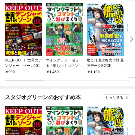
KEEP OUT！ 世界のデ
マインクラフト 使え
艦これ改攻略大作戦 最
大人
ンジャー・ゾーン101
る！楽しい！コマンド
強データBOOK
はじ
で游びまくり
上手
990
1,459
1,100
1,
スタジオグリーンのおすすめ本
もっと見る