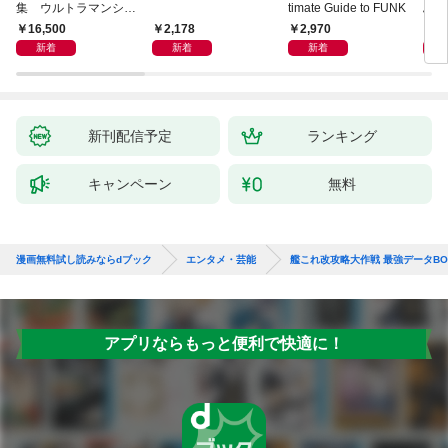
集 ウルトラマンシリ
timate Guide to FUNK
ぶ「
ーズ６０周年記念 全
0—
16,500
2,178
2,970
3,
ウルトラマン記録大鑑
クガ
新着
新着
新着
【電子特典つき】
新刊配信予定
ランキング
キャンペーン
無料
漫画無料試し読みならdブック
エンタメ・芸能
艦これ改攻略大作戦 最強データBO
アプリならもっと便利で快適に！