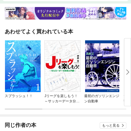
あわせてよく買われている本
スプラッシュ！！
Jリーグを楽しもう！
最初のガソリンエンジ
サッ
～サッカーデータ分析
ン自動車
割
入門書～
同じ作者の本
もっと見る