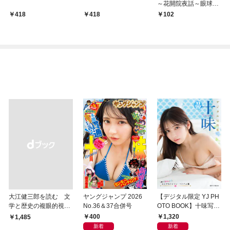
～花開院夜話～眼球蒐
集鬼
418
418
102
大江健三郎を読む 文
ヤングジャンプ 2026
【デジタル限定 YJ PH
学と歴史の複眼的視点
No.36＆37合併号
OTO BOOK】十味写真
から
集「続・『ぽみ』！？
400
1,320
￥1,485
どこでもトレイン・ベ
新着
新着