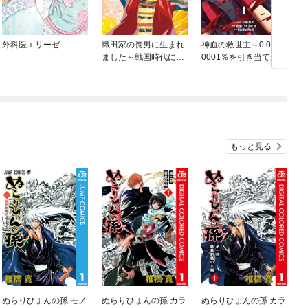
外科医エリーゼ
織田家の長男に生まれ
神血の救世主～0.0000
ました～戦国時代に転
0001％を引き当て最強
生したけど、死にたく
へ～【電子書籍特典
ないので改革を起こし
付】
ます～
もっと見る
ぬらりひょんの孫 モノ
ぬらりひょんの孫 カラ
ぬらりひょんの孫 カラ