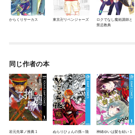
からくりサーカス
東京卍リベンジャーズ
ロクでなし魔術講師と
禁忌教典
同じ作者の本
岩元先輩ノ推薦 1
ぬらりひょんの孫～陰
神緒ゆいは髪を結い 1