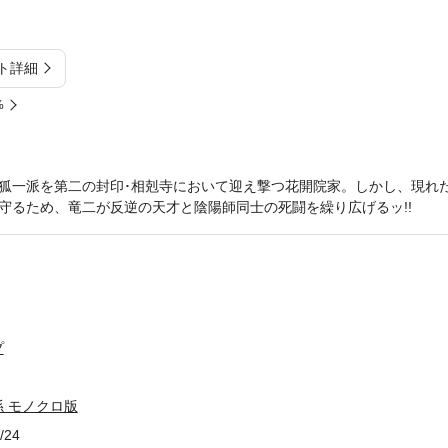
ト詳細
%
狐一派を第二の封印･相剋寺において迎え撃つ花開院家。しかし、現れ
守るため、竜二が反逆の天才と陰陽師同士の死闘を繰り広げるッ!!
プ
 モノクロ版
/24