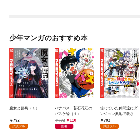
少年マンガのおすすめ本
魔女と傭兵（１）
ハナバス 苔石花江の
信じていた仲間達にダ
バスケ論（１）
ンジョン奥地で殺され
かけたがギフト『無限
792
792
110
792
ガチャ』でレベル９９
試読フル
割引
試読フル
９９の仲間達を手に入
れて元パーティーメン