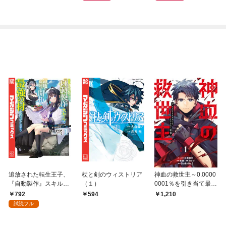
トナム篇」
追放された転生王子、
杖と剣のウィストリア
神血の救世主～0.0000
『自動製作』スキルで
（１）
0001％を引き当て最強
領地を爆速で開拓し最
へ～【電子書籍特典
792
594
1,210
強の村を作ってしまう
付】（１）
試読フル
～最強クラフトスキル
で始める、楽々領地開