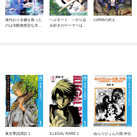
身代わり令嬢を救った
ヘルモード ～やり込
LV999の村人
のは冷酷無慈悲な氷の
み好きのゲーマーは廃
王子の愛でした
設定の異世界で無双す
る～はじまりの召喚士
東京季語譚訪 1
ILLEGAL RARE 1
ぬらりひょんの孫 外伝