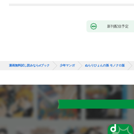
バーと世界に復讐＆
『ざまぁ！』します！
（１）
新刊配信予定
漫画無料試し読みならdブック
少年マンガ
ぬらりひょんの孫 モノクロ版