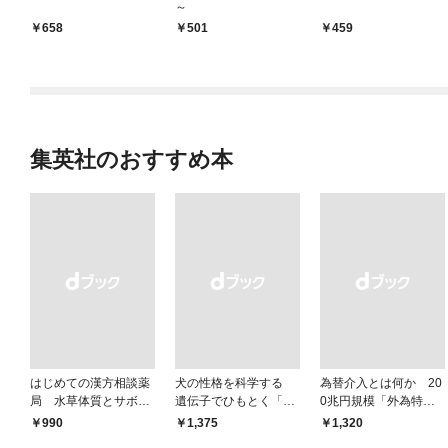
～
658
501
459
集英社のおすすめ本
はじめての漢方相談薬
犬の性格を科学する
為替介入とは何か 20
局 水草体質とサボテ
遺伝子でひもとく「最
0兆円規模「外為特
ン体質
良の友」の進化
会」が生まれた謎
￥990
￥1,375
￥1,320