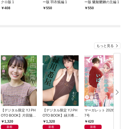
クロ版 1
ー版 羽衣狐編 1
ー版 魑魅魍魎の主編 1
408
550
550
もっと見る
【デジタル限定 YJ PH
【デジタル限定 YJ PH
マーガレット 2026年1
グ
OTO BOOK】片田陽依
OTO BOOK】緑川希星
7号
6
写真集「羽色日和」
写真集「きらら、キラ
1,320
1,320
420
リ」
新着
新着
新着