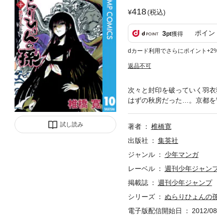
418
(税込)
ポイン
3
pt
獲得
dカード利用でさらにポイント+2
返品不可
次々と封印を破っていく羽衣
はずの秋房だった…。京都を
試し読み
著者
椎橋寛
出版社
集英社
ジャンル
少年マンガ
レーベル
週刊少年ジャン
掲載誌
週刊少年ジャンプ
シリーズ
ぬらりひょんの孫
電子版配信開始日
2012/08