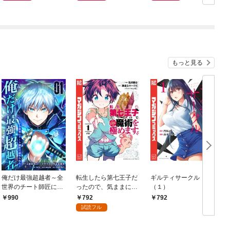
もっと見る
俺だけ最強超越者～全
転生したら第七王子だ
ギルティサークル
世界のチート師匠に認
ったので、気ままに魔
（１）
められた～【単行本】
術を極めます（１）
792
990
792
（１）
試読フル