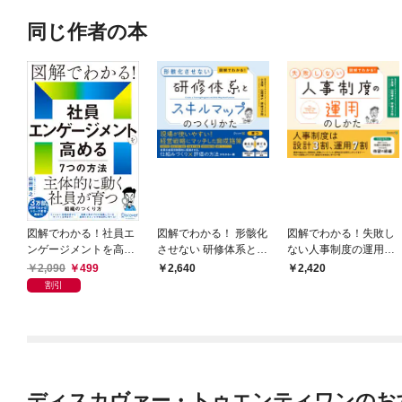
同じ作者の本
図解でわかる！社員エ
図解でわかる！ 形骸化
図解でわかる！失敗し
ンゲージメントを高め
させない 研修体系とス
ない人事制度の運用の
る７つの方法
キルマップのつくりか
しかた
2,090
499
2,640
2,420
た
割引
ディスカヴァー・トゥエンティワンのお