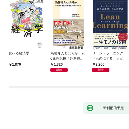
食べる経済学
為替介入とは何か 20
リーン・ラーニング
0兆円規模「外為特
「ものにする」人が自
会」が生まれた謎
然とやっている 最小の
1,320
2,200
1,870
インプットで最大の成
新着
新着
果を得る学習法
新刊配信予定