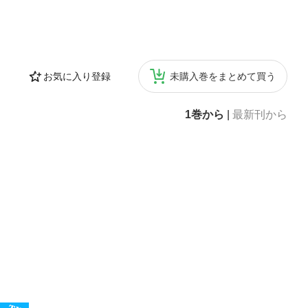
から動き出せる
者が、精神論・
理。ミッショ
べる！人事担当
す。【目次】は
お気に入り登録
未購入巻をまとめて買う
環モデル２ エ
やすさ」だけでは
ジメントを高め
1巻から
|
最新刊から
設定アプローチ
会アプローチ
現状把握の方法
ント・サーベイ