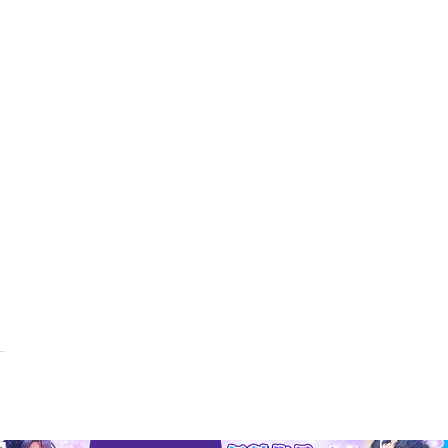
の設計から分析・活用までを解説。自社の現状を可視化しながら、明日
。累計３万部超の「図解でわかる！」シリーズの共著者の一人である著
ジメントの話をフレームワークと豊富な図表を用いて、わかりやすく整
用まで――戦略人事のプロが実践している施策とポイントが体系的に学
マネジャー、組織づくりに悩む経営者まで、すぐに現場で使える一冊で
ンゲージメントとの関係性１ エンゲージメントの向上がもたらす善循
いけないワケ第２章 社員エンゲージメントを高める７要素１ 「働き
い２ 「働きがい」があっても、それだけでは不十分３ 社員エンゲー
ンゲージメントを高める打ち手アプローチ１ 明確なミッションと目標
ローチ３ 効果的なコミュニケーションアプローチ４ 成長と発展の機
 仕事と生活のバランスアプローチ７ ポジティブな職場文化第４章 
ジメント・サーベイは組織を良くするための「武器」２ エンゲージメ
 つくろう！ エンゲージメント向上戦略マップおわりに