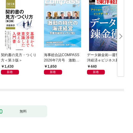
契約書の見方・つくり
海事総合誌COMPASS
データ錬金術―週刊東
方＜第３版＞
2026年7月号 激動の
洋経済ｅビジネス新書
時代の海運経営 主要
Ｎo.493
1,430
1,650
440
邦船社トップに聞く
新着
新着
新着
無料