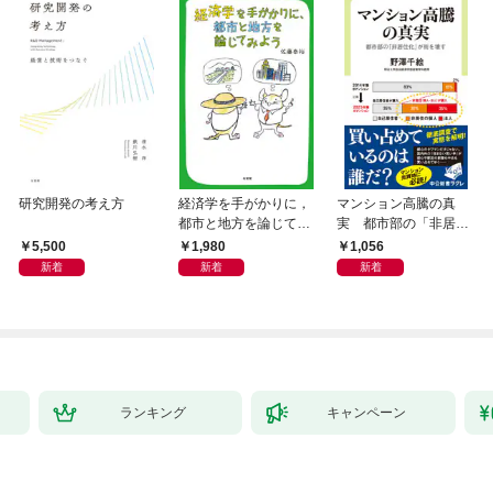
研究開発の考え方
経済学を手がかりに，
マンション高騰の真
都市と地方を論じてみ
実 都市部の「非居住
よう
化」が街を壊す
5,500
1,980
1,056
新着
新着
新着
ランキング
キャンペーン