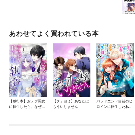
あわせてよく買われている本
【単行本】おデブ悪女
【タテヨミ】あなたは
バッドエンド目前のヒ
に転生したら、なぜか
もういりません
ロインに転生した私、
ラスボス王子様に執着
今世では恋愛するつも
されています
りがチートな兄が離し
てくれません！？@C
OMIC