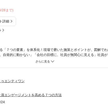
08/28まで)
ト詳細
%
る「７つの要素」を体系化！現場で磨いた施策とポイントが、図解でわ
、自発的に動かない」「会社の目標に、社員が無関心に見える」社員が
っていますか？日本企業の従業員のうち、仕事に前向きで熱意を持って
2024年、ギャラップ社調べ）これは先進国の中でも最低レベルです。
昨今、社員エンゲージメントの向上は、重要な経営課題のひとつとなっ
織の理念や方向性に共感し、業績向上に自発的に貢献したいと思う意欲
主体的に動く社員が増え、チームワークが高まり、離職率が下がり、業
トゥエンティワン
、社員エンゲージメントの向上は不可欠なのです。では、何から手をつ
企業支援の現場で磨き上げてきた、エンゲージメント向上のための７つ
社員エンゲージメントを高める７つの方法
エンゲージメントを高める７つのアプローチ】アプローチ１ 明確なミ
シップの質アプローチ３ 効果的なコミュニケーションアプローチ４ 
/24
アプローチ６ 仕事と生活のバランスアプローチ７ ポジティブな職場