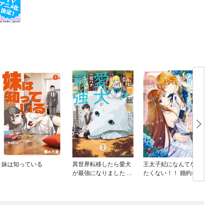
妹は知っている
異世界転移したら愛犬
王太子妃になんてなり
が最強になりました ～
たくない！！ 婚約者編
シルバーフェンリルと
俺が異世界暮らしを始
めたら～ THE COMIC