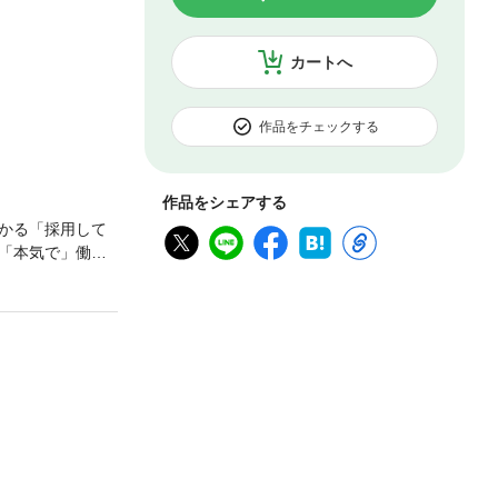
カートへ
作品をチェックする
作品をシェアする
かる「採用して
「本気で」働い
いる人は、たっ
多くの企業が慢性
ています。エン
のことです。エ
績が向上する
ければいいの
のアプローチを
ッションと目標
成長と発展の機
文化さらには、