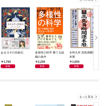
あるヨギの自叙伝
多様性の科学 勝てる組
令和九年 高島易断開運
織の条件
本暦
1,760
2,200
1,650
新着
新着
新着
もっと見る