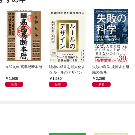
令和九年 高島易断本暦
組織の成果を最大化す
失敗の科学 成長する組
る ルールのデザイン
織の条件
1,980
1,980
2,200
新着
新着
新着