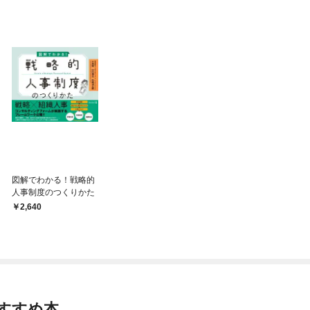
図解でわかる！戦略的
人事制度のつくりかた
2,640
すすめ本