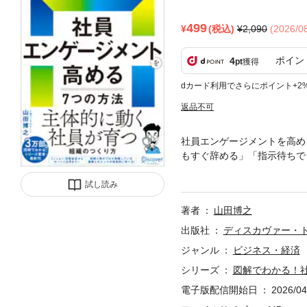
499
(税込)
2,090
(2026/
ポイン
4
pt
獲得
dカード利用でさらにポイント+2
返品不可
社員エンゲージメントを高め
もすぐ辞める」「指示待ちで
ていない――その原因、わか
たの６％といわれています（
試し読み
的な人手不足に直面している
著者
山田博之
ゲージメントとは、社員が組
ンゲージメントが上がれば、
出版社
ディスカヴァー・
——会社が成長するためには
ジャンル
ビジネス・経済
か。本書は、著者が数多くの
シリーズ
図解でわかる！
体系的に解説します。【社員
設定アプローチ２ リーダー
電子版配信開始日
2026/04
会アプローチ５ 評価と報酬