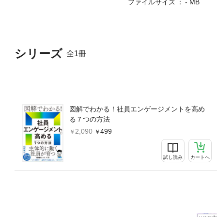
ファイルサイズ
- MB
エンゲージメント・サーベイ
実践的な内容になっています
抽象論に陥りがちなエンゲー
ン・目標設定からサーベイ活
者はもちろん、チームを持つ
シリーズ
全1冊
じめに第１章 事業成長とエ
ンゲージメントを高めないと
エンゲージメントは上がらな
る７要素とは第３章 社員エ
２ リーダーシップの質アプ
５ 評価と報酬アプローチ６
図解でわかる！社員エンゲージメントを高め
と改善の進め方１ エンゲー
る７つの方法
の効果を高める「扱い方」３
2,090
499
試し読み
カートへ