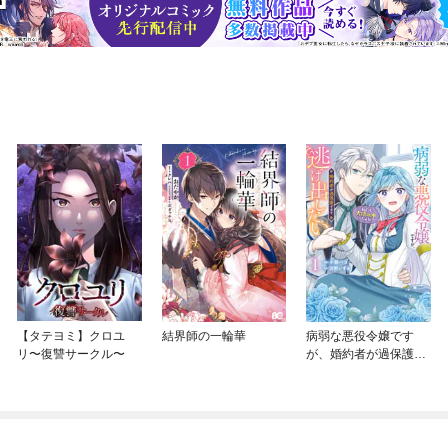
【タテヨミ】クロユ
結界師の一輪華
病弱な悪役令嬢です
リ〜復讐サークル〜
が、婚約者が過保護す
ぎて逃げ出したい(私た
ち犬猿の仲でしたよ
ね！？)