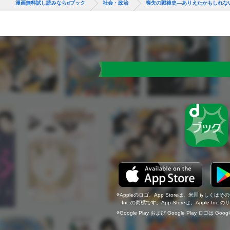
漫画無料試し読みならdブック
社会・政治
喪失の戦後史―ありえたかもしれな
Appleのロゴ、App Storeは、米国もしくはそ
Inc.の商標です。App Storeは、Apple In
Google Play および Google Play ロゴは Go