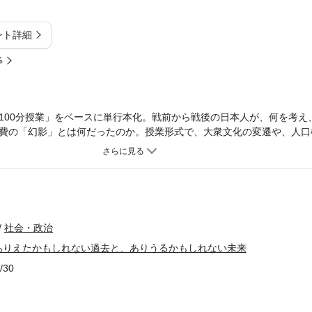
ント詳細
%
100分授業」をベースに単行本化。戦前から戦後の日本人が、何を考え
費の「幻影」とは何だったのか。授業形式で、大衆文化の変遷や、人口
。100年にわたる時間の帯のなかを鳥瞰し、わたしたちがどういった時
としているのかを考える。1950年に東京・蒲田の町工場の長男として
長期から今日までの日本の栄枯盛衰をリアルタイムで見てきた著者によ
も交えた体験的戦後史論。
社会・政治
ありえたかもしれない過去と、ありうるかもしれない未来
/30