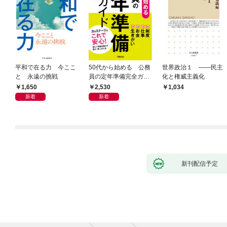
平和で在る力 今ここ
50代から始める 公務
世界政治１ ――民主
と 永遠の挑戦
員の定年準備完全ガイ
化と権威主義化
ド
1,650
2,530
1,034
新着
新着
新刊配信予定