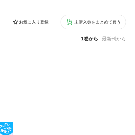
お気に入り登録
未購入巻をまとめて買う
1巻から
|
最新刊から