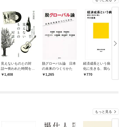
見えないものとの対
脱グローバル論 日本
経済成長という病 退
話〜喪われた時間を呼
の未来のつくりかた
化に生きる、我ら
び戻すための18章
1,408
1,265
770
もっと見る