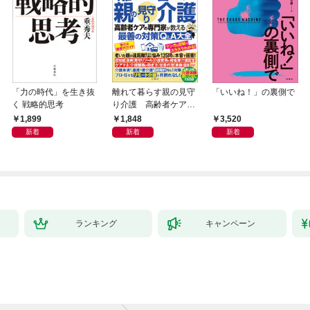
「力の時代」を生き抜
離れて暮らす親の見守
「いいね！」の裏側で
く 戦略的思考
り介護 高齢者ケアの
専門家が教える最善の
1,899
1,848
3,520
対策Q＆A大全
新着
新着
新着
ランキング
キャンペーン