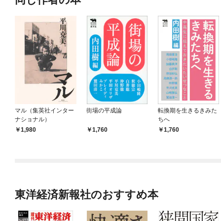
マル（集英社インター
街場の平成論
転換期を生きるきみた
ナショナル）
ちへ
1,980
1,760
1,760
東洋経済新報社のおすすめ本