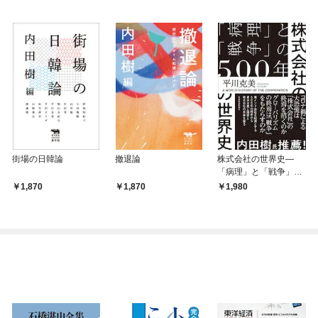
街場の日韓論
撤退論
株式会社の世界史―
「病理」と「戦争」の
５００年
1,870
1,870
1,980