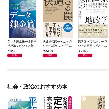
データ錬金術―週刊東
快適さの罠―私たちの
狭間国家の地政学―ロ
洋経済ｅビジネス新書
祖先が経験した「不快
シア近隣国に学ぶ４つ
Ｎo.493
さ」が人生を充実させ
の生き残り戦略
440
2,640
2,420
る
新着
新着
新着
社会・政治のおすすめ本