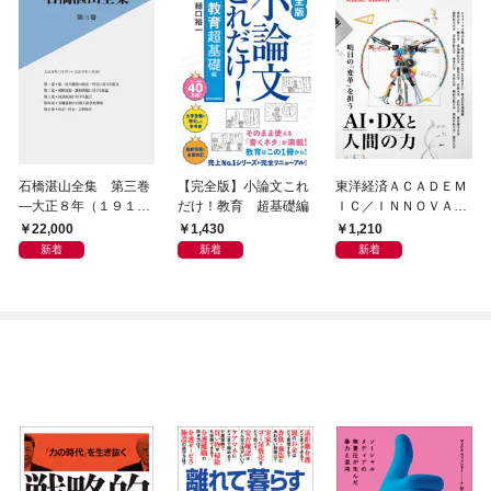
石橋湛山全集 第三巻
【完全版】小論文これ
東洋経済ＡＣＡＤＥＭ
―大正８年（１９１
だけ！教育 超基礎編
ＩＣ／ＩＮＮＯＶＡＴ
９）－大正９年（１９
ＩＶＥ 次代の教育・
22,000
1,430
1,210
２０）
研究・ビジネスモデル
新着
新着
新着
特集―明日の「変革」
を担うＡＩ・ＤＸと人
間の力