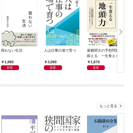
買わない生活
人は仕事の場で育つ
最難関大の予想問題で
鍛える 一生食える地
8
頭力
1,980
3,080
1,870
新着
新着
新着
もっと見る