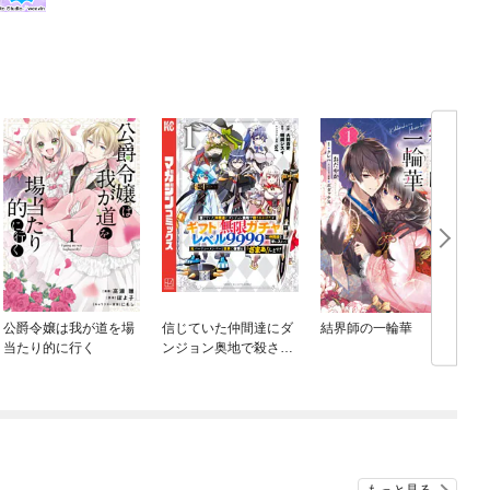
公爵令嬢は我が道を場
信じていた仲間達にダ
結界師の一輪華
当たり的に行く
ンジョン奥地で殺され
かけたがギフト『無限
ガチャ』でレベル９９
９９の仲間達を手に入
れて元パーティーメン
バーと世界に復讐＆
『ざまぁ！』します！
もっと見る