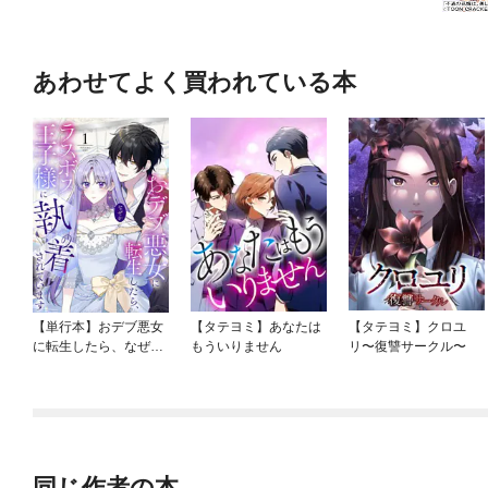
あわせてよく買われている本
【単行本】おデブ悪女
【タテヨミ】あなたは
【タテヨミ】クロユ
に転生したら、なぜか
もういりません
リ〜復讐サークル〜
ラスボス王子様に執着
されています
同じ作者の本