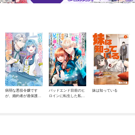
病弱な悪役令嬢です
バッドエンド目前のヒ
妹は知っている
が、婚約者が過保護す
ロインに転生した私、
ぎて逃げ出したい(私た
今世では恋愛するつも
ち犬猿の仲でしたよ
りがチートな兄が離し
ね！？)
てくれません！？@C
OMIC