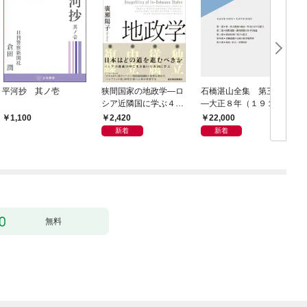
平河抄 其ノ壱
狭間国家の地政学―ロ
石橋湛山全集 第三巻
シア近隣国に学ぶ４つ
―大正８年（１９１
の生き残り戦略
９）－大正９年（１９
2,420
22,000
1,100
２０）
新着
新着
無料