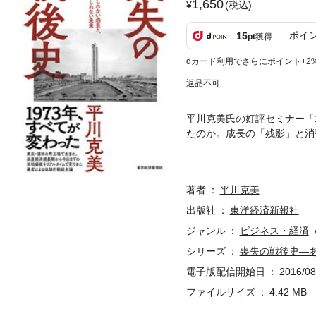
1,650
(税込)
ポイ
15
pt
獲得
dカード利用でさらにポイント+2
返品不可
平川克美氏の好評セミナー「
たのか。成長の「残影」と消
もなう家族構造の類型を分析
らどこへ向かって歩み出そう
の夕日」に象徴される高度成
著者
平川克美
説・プロレスなど大衆文化史
出版社
東洋経済新報社
ジャンル
ビジネス・経済
シリーズ
喪失の戦後史―
電子版配信開始日
2016/08
ファイルサイズ
4.42 MB