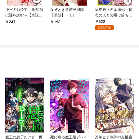
後宮の影公主 ～呪術師
なぞとき遺跡発掘部
皇弟殿下の薬湯妃～初
は謎を読む～【単話】
【単話】（１）
恋の人との駆け落ち先
（１）
は後宮でした～【単
322
247
198
話】（１）
試読フル
魔王の息子だけど…勇
死に戻る魔王級プレイ
万年ヒラ教師の支援魔