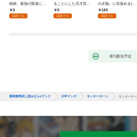
術師、最強の賢者にな
ることにした天才宮廷
の才能』に目覚める(話
る～不人気の支援魔術
魔術師～辺境の地でス
売り) #1
0
0
165
師は給料泥棒だと魔術
ローライフを夢見る
試読フル
試読フル
試読フル
大学をクビになった
が、不届き者を倒して
が、出世した元教え子
いたら『最果ての魔
たちのおかげで何も困
女』と呼ばれるように
らない件～ 第1話
なる～ 第1話
新刊配信予定
漫画無料試し読みならdブック
少年マンガ
モンキーターン
モンキーター