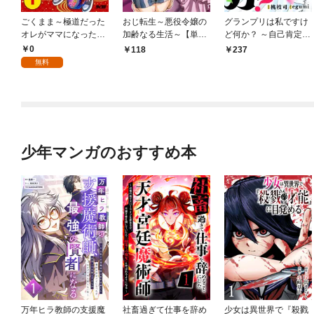
ごくまま～極道だった
おじ転生～悪役令嬢の
グランプリは私ですけ
オレがママになった話
加齢なる生活～【単
ど何か？ ～自己肯定モ
～【単話】（１）
話】（１）
ンスターのミスコン無
0
118
237
双～【単話】（１）
無料
少年マンガのおすすめ本
万年ヒラ教師の支援魔
社畜過ぎて仕事を辞め
少女は異世界で『殺戮