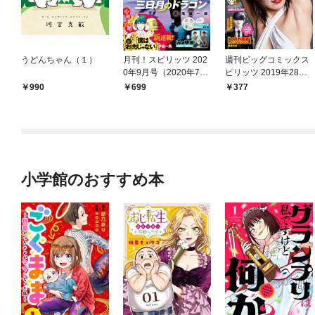
うどんちゃん（１）
月刊！スピリッツ 202
週刊ビッグコミックス
0年9月号（2020年7月
ピリッツ 2019年28号
27日発売号）
【デジタル版限定グラ
990
699
377
ビア増量「藤木由
貴」】（2019年6月10
日発売）
小学館のおすすめ本