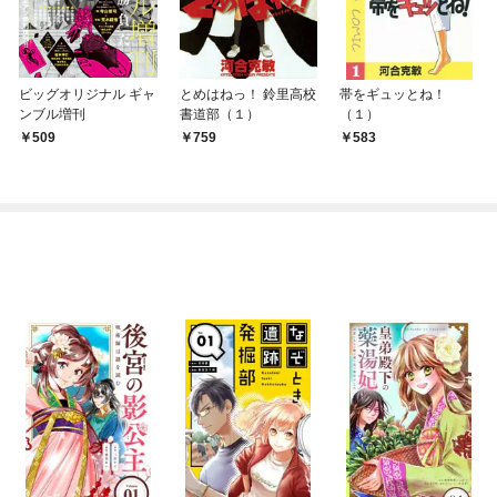
ビッグオリジナル ギャ
とめはねっ！ 鈴里高校
帯をギュッとね！
ンブル増刊
書道部（１）
（１）
509
759
583