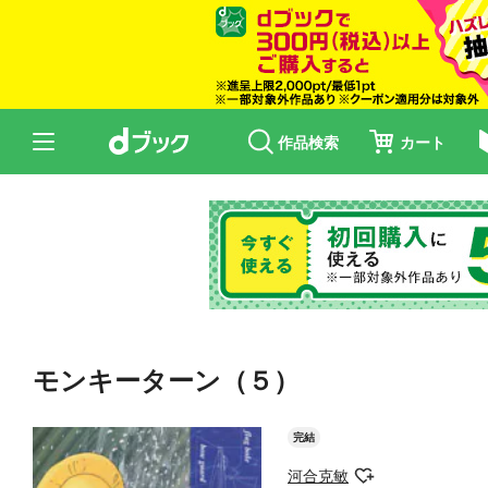
作品検索
カート
モンキーターン（５）
完結
河合克敏