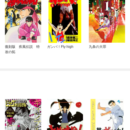
復刻版 疾風伝説 特
ガンバ！Fly high
九条の大罪
攻の拓