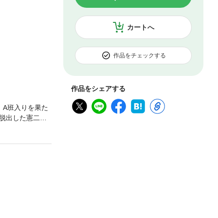
カートへ
作品をチェックする
作品をシェアする
、A班入りを果た
脱出した憲二は