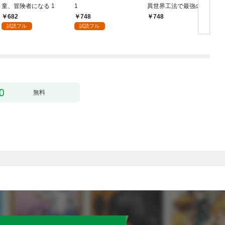
童、冒険者になる 1
1
異世界工法で最強の家
づくりを（コミック）
682
748
748
１
試読フル
試読フル
行
無料