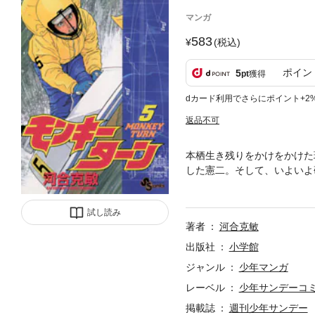
マンガ
583
(税込)
ポイン
5
pt
獲得
dカード利用でさらにポイント+2
返品不可
本栖生き残りをかけをかけた
した憲二。そして、いよいよ
なかなか好調で…！？
試し読み
著者
河合克敏
出版社
小学館
ジャンル
少年マンガ
レーベル
少年サンデーコ
掲載誌
週刊少年サンデー