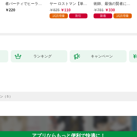
者パーティでヒーラー
ヤー ロストマン【単行
術師、最強の賢者にな
やってます。1
本版】 1巻
る～不人気の支援魔術
825
110
781
330
220
師は給料泥棒だと魔術
試読増量
割引
新着
試読増量
大学をクビになった
が、出世した元教え子
たちのおかげで何も困
らない件～【単行本
版】 1巻
ランキング
キャンペーン
ン（５）
アプリならもっと便利で快適に！