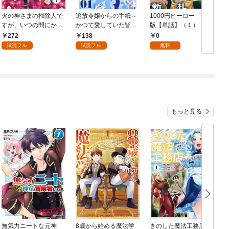
火の神さまの掃除人で
追放令嬢からの手紙～
1000円ヒーロー 新札
D
すが、いつの間にか花
かつて愛していた皆さ
版【単話】（１）
9
嫁として溺愛されてい
まへ 私のことなどお忘
272
138
0
ます【単話】（１）
れですか？～【単話】
試読フル
試読フル
無料
（１）
もっと見る
無気力ニートな元神
8歳から始める魔法学
きのした魔法工務店