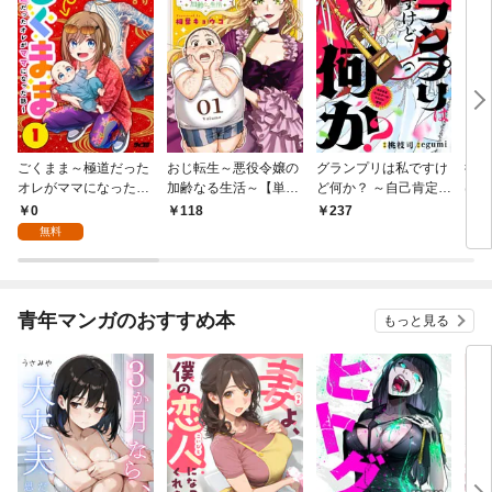
ごくまま～極道だった
おじ転生～悪役令嬢の
グランプリは私ですけ
後宮
オレがママになった話
加齢なる生活～【単
ど何か？ ～自己肯定モ
は謎
～【単話】（１）
話】（１）
ンスターのミスコン無
（１
0
118
237
2
双～【単話】（１）
無料
青年マンガのおすすめ本
もっと見る