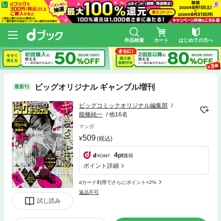
作品検索
カート
はじめての方へ
ビッグオリジナル ギャンブル増刊
最新刊
ビッグコミックオリジナル編集部
能條純一
他16名
マンガ
509
(税込)
4
pt
獲得
ポイント詳細
dカード利用でさらにポイント+2%
返品不可
試し読み