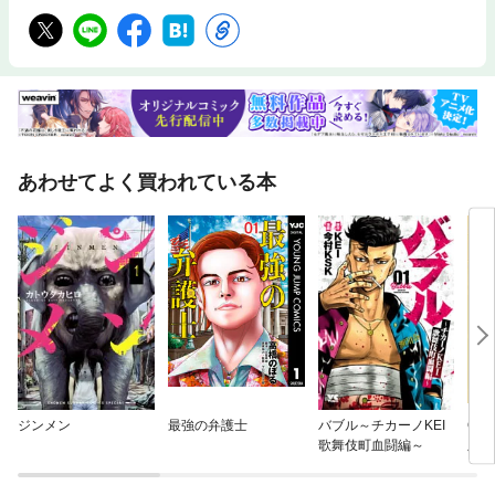
あわせてよく買われている本
ジンメン
最強の弁護士
バブル～チカーノKEI
ON
歌舞伎町血闘編～
版