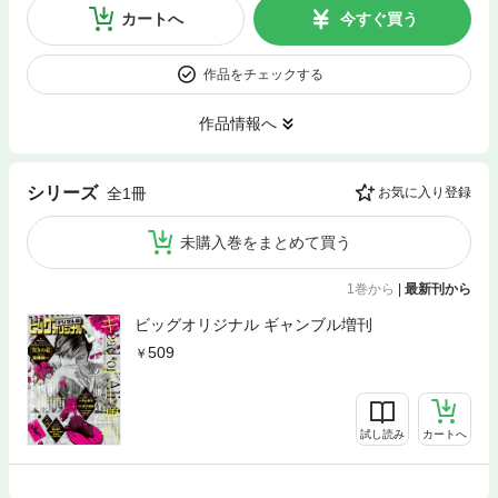
カートへ
今すぐ買う
作品をチェックする
作品情報へ
シリーズ
全1冊
お気に入り登録
未購入巻をまとめて買う
1巻から
|
最新刊から
ビッグオリジナル ギャンブル増刊
509
試し読み
カートへ