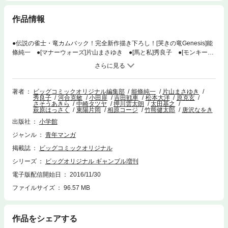
作品情報
●伝説の雀士・竜カムバック！完全新作描き下ろし！[哭きの竜Genesis]能
條純一 ●[マナーウォーズ]片山まさゆき ●[馬と私]秀良子 ●[モンキータ
ーン]河合克敏 ●[勝負街道まっしぐら！！]小田扉 ●[ばくちイヌ]吉田戦
車 ●[夏でポン！]松本大洋 ●[さすらいのギャンブラー 響あたる]原克
玄 ●[フキゲンなアサヒ]さそうあきら ●[じみへん]中崎タツヤ ●[NUTS
―最強の手札―]押川雲太朗 ●[石松っちゃん]太田基之 ●[メタル・マーチ
著者
ビッグコミックオリジナル編集部
能條純一
片山まさゆき
秀良子
河合克敏
小田扉
吉田戦車
松本大洋
原克玄
ング]萩原はっさく ●[三畳手本引きのブルース]東陽片岡 ●[サルでも描け
さそうあきら
中崎タツヤ
押川雲太朗
太田基之
るまんが教室〈ウケる麻雀漫画の描き方〉]相原コージ＋竹熊健太郎 ●[怪
萩原はっさく
東陽片岡
相原コージ
竹熊健太郎
唐沢なをき
奇版画男VIII 版画の雀士]唐沢なをき●永久保存版ピンナップ！[詩]寺山修
出版社
小学館
司×[写真]荒木経惟＆ギャンブル漫画“超名台詞”コラージュ ●スペシャルイ
ンタビュー！[博奕という生き方]福本伸行 亀谷敬正 帚木蓬生 POKKA
ジャンル
青年マンガ
吉田 津田岳宏 ●特別コラム[熱烈！ギャンブルマンガ伝]南信長 ※『ビ
掲載誌
ビッグコミックオリジナル
ッグコミックオリジナル ギャンブル増刊号』デジタル版には、紙版の付
シリーズ
ビッグオリジナル ギャンブル増刊
録、特典等は含まれません。
電子版配信開始日
2016/11/30
ファイルサイズ
96.57 MB
作品をシェアする