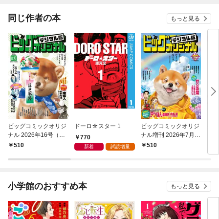
同じ作者の本
もっと見る
ビッグコミックオリジ
ドーロ☆スター 1
ビッグコミックオリジ
揃わ
ナル 2026年16号（20
ナル増刊 2026年7月増
770
26年8月5日発売)
刊号（2026年6月12日
510
510
7
新着
試読増量
発売）
小学館のおすすめ本
もっと見る