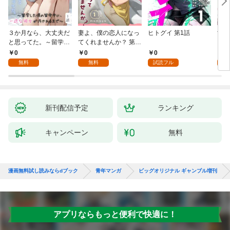
３か月なら、大丈夫だ
妻よ、僕の恋人になっ
ヒトグイ 第1話
世界
と思ってた。～留学し
てくれませんか？ 第1
レベ
た僕の留守中に、一途
話
0
0
0
0
な彼女が汚されるまで
無料
無料
試読フル
～ 1話
新刊配信予定
ランキング
キャンペーン
無料
漫画無料試し読みならdブック
青年マンガ
ビッグオリジナル ギャンブル増刊
アプリならもっと便利で快適に！