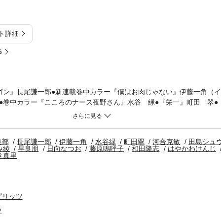
ト詳細
%
ゴン』長尾謙一郎●新連載巻中カラー『僕はお肉じゃない』伊藤一角（イ
●巻中カラー『こころのナース夜野さん』水谷 緑●『栄一』町田 翠●
ュウの日めくり漫言』田島シュウ●『映像研には手を出すな！』大童澄瞳
 薫●『おやすみカラスまた来てね。』いくえみ綾●『へんなものみっけ
『きまじめ姫と文房具王子』藤原鳴呼子●『ヴィーヴル洋裁店～キヌヨ
集部
長尾謙一郎
伊藤一角
水谷緑
町田翠
河合克敏
田島シュ
はやかわけんじ●入魂読切①『三千鴉の世界たち（後編）』秋川 星（ア
み綾
早良朋
日向なつお
藤原嗚呼子
和田隆志
はやかわけんじ
ユキノ（イトウユキノ）●『阿・吽』おかざき真里 ＊「月刊！スピリ
き真里
ん。また、一部誌面の内容が異なる場合があります。
ピリッツ
ツ