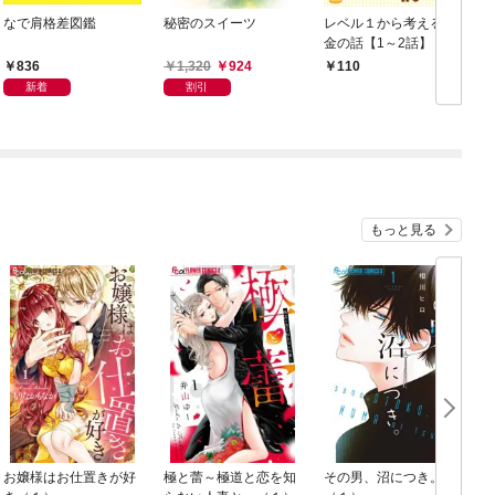
なで肩格差図鑑
秘密のスイーツ
レベル１から考えるお
金の話【1～2話】
836
1,320
924
110
新着
割引
もっと見る
お嬢様はお仕置きが好
極と蕾～極道と恋を知
その男、沼につき。