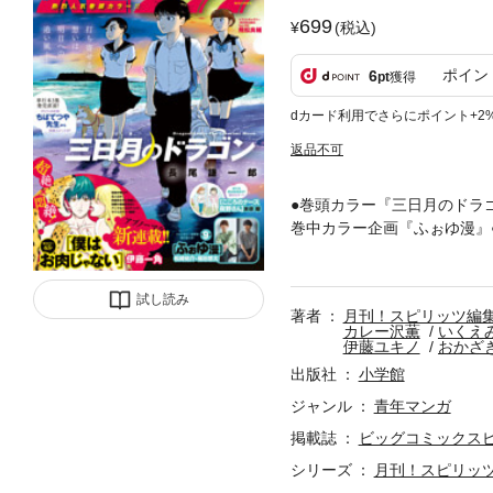
699
(税込)
ポイン
6
pt
獲得
dカード利用でさらにポイント+2
返品不可
●巻頭カラー『三日月のドラ
巻中カラー企画『ふぉゆ漫』
河合克敏●出張掲載『田島シ
いが、ましになる』カレー沢
『宇宙めし！』日向なつお●
試し読み
著者
月刊！スピリッツ編
和田隆志●『デカニアラズ』
カレー沢薫
いくえ
魂読切②『ドリフター』伊藤
伊藤ユキノ
おかざ
には、紙版の付録は付きませ
出版社
小学館
ジャンル
青年マンガ
掲載誌
ビッグコミックス
シリーズ
月刊！スピリッ