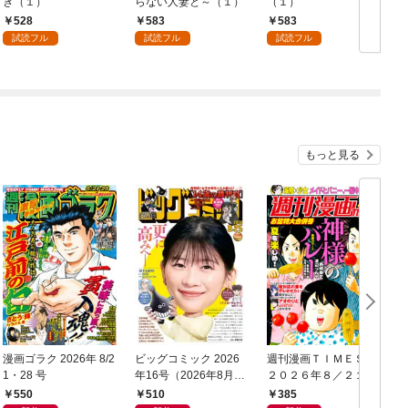
き（１）
らない人妻と～（１）
（１）
528
583
583
試読フル
試読フル
試読フル
もっと見る
漫画ゴラク 2026年 8/2
ビッグコミック 2026
週刊漫画ＴＩＭＥＳ
1・28 号
年16号（2026年8月7
２０２６年８／２１・
日発売）
２８合併号
550
510
385