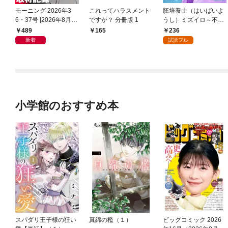
モーニング 2026年3
これってハラスメント
胚培養士（はいばいよ
6・37号 [2026年8月6
ですか？ 分冊版 1
うし）ミズイロ～不妊
日発売]
治療のスペシャリスト
489
236
165
～【単話】（１）
新着
試読フル
小学館のおすすめ本
スパダリ王子様の狂い
真綿の檻（１）
ビッグコミック 2026