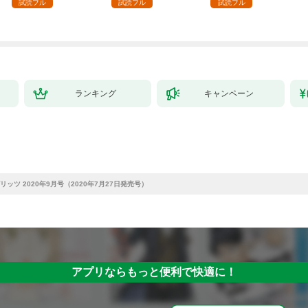
殴って生きる事にしま
試読フル
試読フル
試読フル
した。１
ランキング
キャンペーン
ッツ 2020年9月号（2020年7月27日発売号）
アプリならもっと便利で快適に！