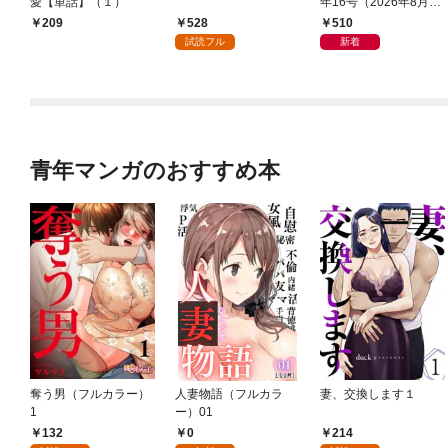
愛【単話】（１）
年16号（2026年8月7
日発売）
528
510
209
試読フル
新着
青年マンガのおすすめ本
奪う男（フルカラー）
人妻物語（フルカラ
妻、交換します１
1
ー）01
132
0
214