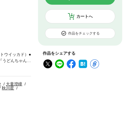
カートへ
作品をチェックする
作品をシェアする
トウイッカド）●
『うどんちゃん』
●『なおりはしな
！』早良 朋●
とハリエット～』
ウ
大童澄瞳
キカワセイ）●入
秋川星
ッツ」デジタル版