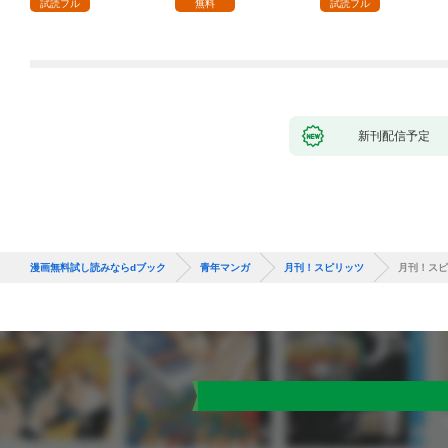
試読フル
無料
試読フル
新刊配信予定
漫画無料試し読みならdブック
青年マンガ
月刊！スピリッツ
月刊！スピリ