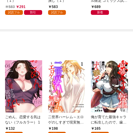
（１）
潰し（１）
ル限定 コミックス試し
読み特典付き】 2026
583
291
583
689
年9月号（2026年8月7
試読フル
割引
試読フル
新着
日発売）
ごめん、恋愛する気は
二世界ハーレム～エロ
俺が育てた最強キャラ
ない（フルカラー） 1
ゲのしすぎで現実無双
に転生したので、歯向
～１
かうヤツはすべてぶん
132
198
165