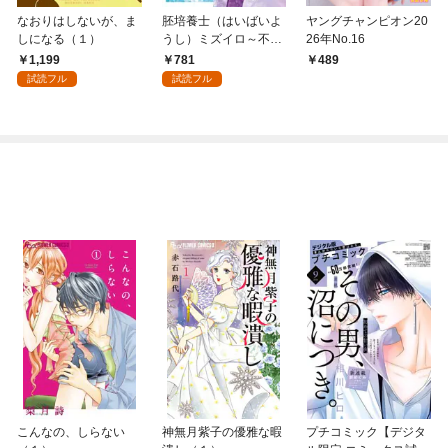
なおりはしないが、ま
胚培養士（はいばいよ
ヤングチャンピオン20
しになる（１）
うし）ミズイロ～不妊
26年No.16
治療のスペシャリスト
1,199
781
489
～（１）
試読フル
試読フル
こんなの、しらない
神無月紫子の優雅な暇
プチコミック【デジタ