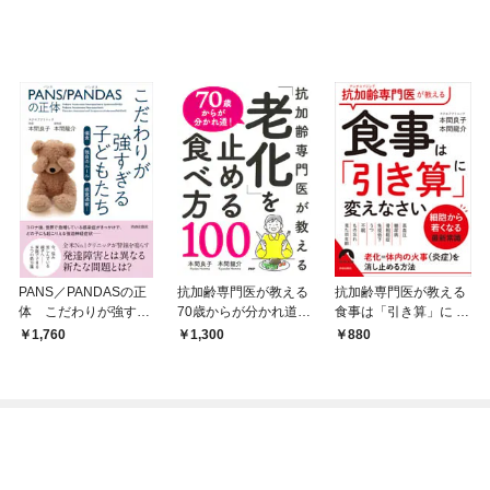
PANS／PANDASの正
抗加齢専門医が教える
抗加齢専門医が教える
体 こだわりが強すぎ
70歳からが分かれ道！
食事は「引き算」に 変
る子どもたち
「老化」を止める食べ
えなさい
1,760
1,300
880
方100