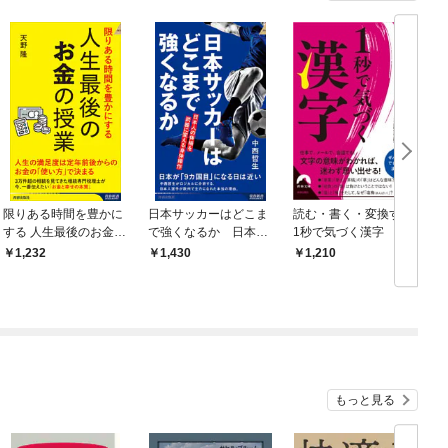
限りある時間を豊かに
日本サッカーはどこま
読む・書く・変換する
する 人生最後のお金の
で強くなるか 日本人
1秒で気づく漢字
授業
の体格を武器に変える
1,232
1,430
1,210
身体操作
もっと見る