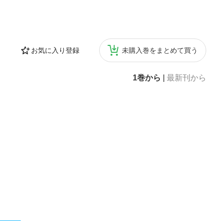
お気に入り登録
未購入巻をまとめて買う
1巻から
|
最新刊から