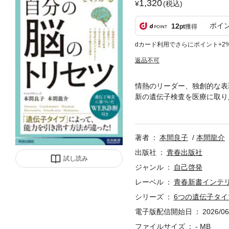
1,320
(税込)
ポイ
12
pt
獲得
dカード利用でさらにポイント+2
返品不可
情熱のリーダー、独創的な表
新の遺伝子検査を医療に取り
する習慣を教える。1000
著者
本間良子
本間龍介
出版社
青春出版社
試し読み
ジャンル
自己啓発
レーベル
青春新書インテ
シリーズ
6つの遺伝子タ
電子版配信開始日
2026/06
ファイルサイズ
- MB