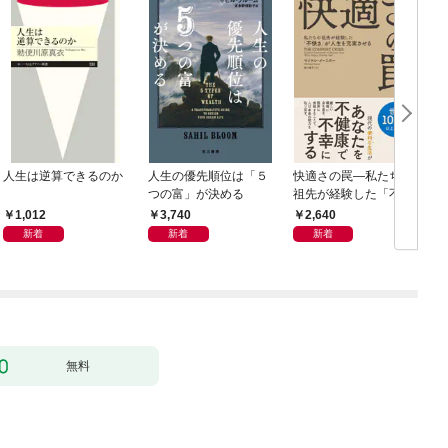
人生は逆算できるのか
人生の優先順位は「５
快適さの罠―私たちの
つの富」が決める
祖先が経験した「不快
さ」が人生を充実させ
1,012
3,740
2,640
る
新着
新着
新着
無料