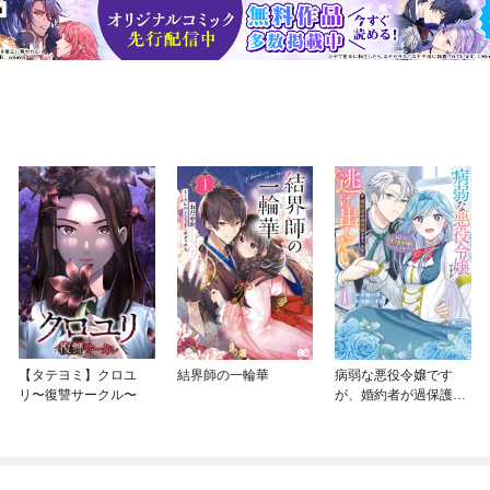
【タテヨミ】クロユ
結界師の一輪華
病弱な悪役令嬢です
リ〜復讐サークル〜
が、婚約者が過保護す
ぎて逃げ出したい(私た
ち犬猿の仲でしたよ
ね！？)