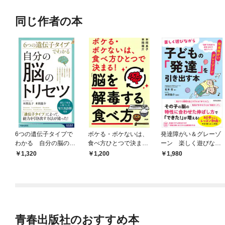
同じ作者の本
6つの遺伝子タイプで
ボケる・ボケないは、
発達障がい＆グレーゾ
わかる 自分の脳のト
食べ方ひとつで決ま
ーン 楽しく遊びなが
リセツ
る！「脳を解毒する」
ら子どもの「発達」を
1,320
1,200
1,980
食べ方
引き出す本（その「困
った」に対応！運動・
遊び動画つき）
青春出版社のおすすめ本