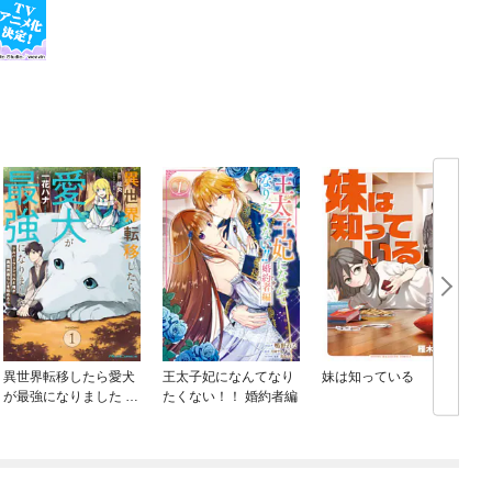
異世界転移したら愛犬
王太子妃になんてなり
妹は知っている
が最強になりました ～
たくない！！ 婚約者編
シルバーフェンリルと
俺が異世界暮らしを始
めたら～ THE COMIC