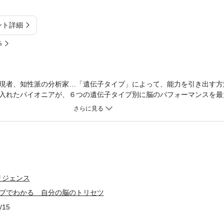
ント詳細
%
現者、知性派の分析家…「遺伝子タイプ」によって、能力を引き出す方
入れたパイオニアが、６つの遺伝子タイプ別に脳のパフォーマンスを最
人超の遺伝子検査に基づいたＷＥＢ診断付き。
リジェンス
イプでわかる 自分の脳のトリセツ
/15