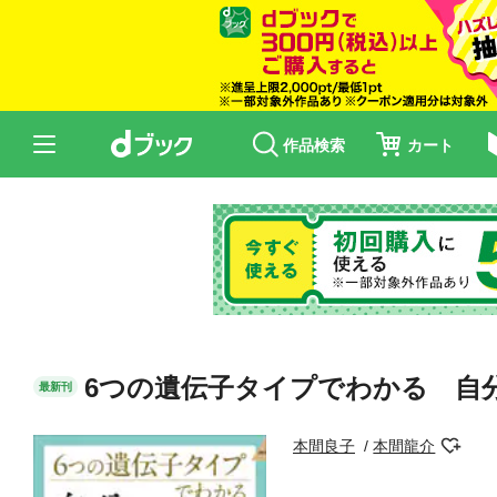
作品検索
カート
6つの遺伝子タイプでわかる 自
最新刊
本間良子
本間龍介