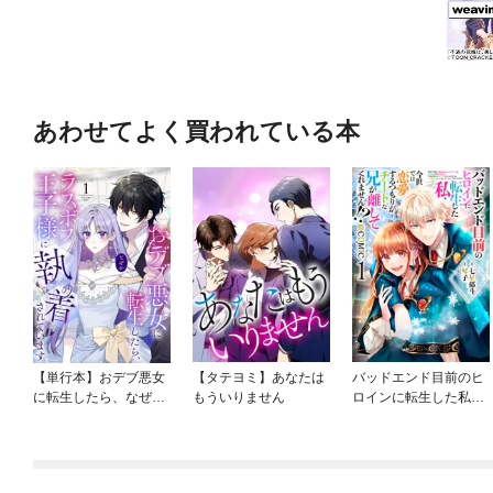
あわせてよく買われている本
【単行本】おデブ悪女
【タテヨミ】あなたは
バッドエンド目前のヒ
に転生したら、なぜか
もういりません
ロインに転生した私、
ラスボス王子様に執着
今世では恋愛するつも
されています
りがチートな兄が離し
てくれません！？@C
OMIC