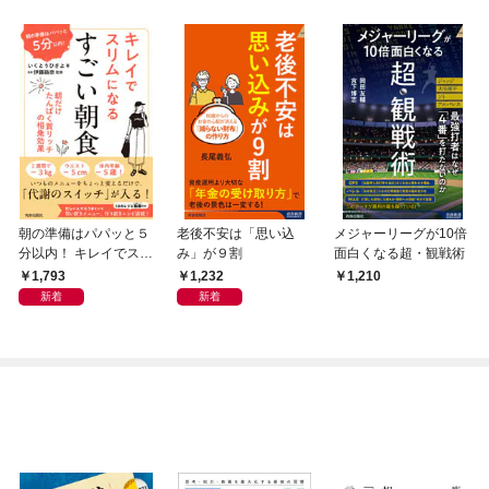
朝の準備はパパッと５
老後不安は「思い込
メジャーリーグが10倍
分以内！ キレイでスリ
み」が９割
面白くなる超・観戦術
ムになる すごい朝食
1,793
1,232
1,210
新着
新着