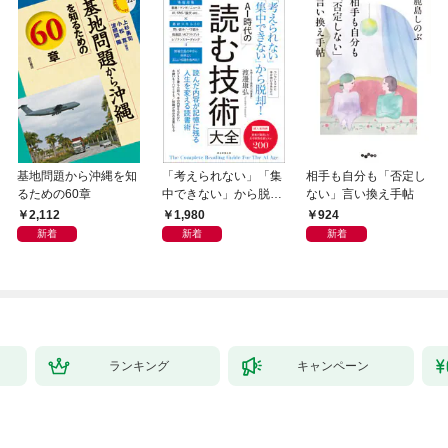
基地問題から沖縄を知
「考えられない」「集
相手も自分も「否定し
るための60章
中できない」から脱
ない」言い換え手帖
却！ AI時代の読む技
2,112
1,980
924
術大全
新着
新着
新着
ランキング
キャンペーン