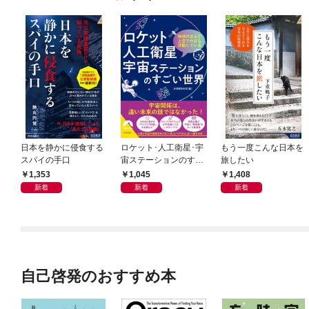
日本を静かに侵食する
ロケット･人工衛星･宇
もう一度こんな日本を
スパイの手口
宙ステーションのすご
旅したい
い世界
1,353
1,045
1,408
新着
新着
新着
自己啓発のおすすめ本