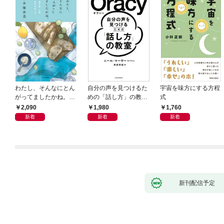
わたし、そんなにとん
自分の声を見つけるた
宇宙を味方にする方程
がってましたかね。
めの「話し方」の教
式
獅子座、Ａ型、丙午は
室 Ｏｒａｃｙ（オラ
2,090
1,980
1,760
めぐる
シー）
新着
新着
新着
新刊配信予定