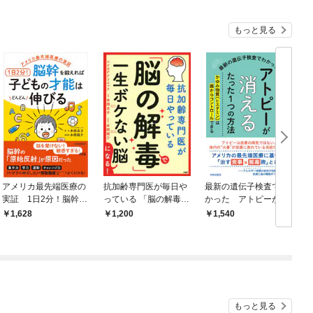
もっと見る
アメリカ最先端医療の
抗加齢専門医が毎日や
最新の遺伝子検査でわ
実証 1日2分！脳幹を
っている 「脳の解毒」
かった アトピーが消
鍛えれば子どもの才能
で一生ボケない脳にな
えるたった１つの方法
1,628
1,200
1,540
はどんどん伸びる
る！
もっと見る