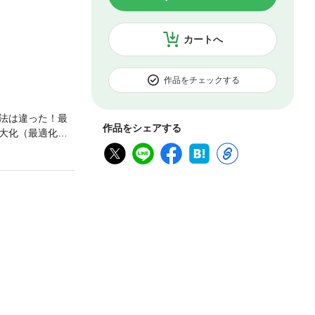
カートへ
作品をチェックする
法は違った！最
作品をシェアする
大化（最適化）