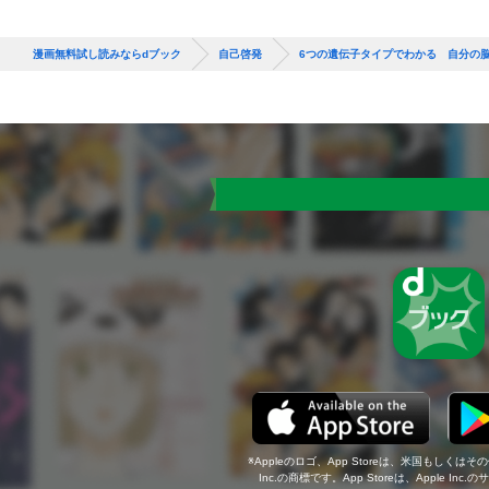
漫画無料試し読みならdブック
自己啓発
6つの遺伝子タイプでわかる 自分の
Appleのロゴ、App Storeは、米国もしくはそ
Inc.の商標です。App Storeは、Apple In