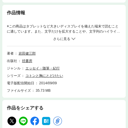
作品情報
※この商品はタブレットなど大きいディスプレイを備えた端末で読むこと
に適しています。また、文字だけを拡大することや、文字列のハイライ
ト、検索、辞書の参照、引用などの機能が使用できません。コトンと全国
の仲間に届けられる版画による“木葉書通信”──“このはがき通信”活字の全
くない手書きが心に響く本。
著者
岩田健三郎
出版社
径書房
ジャンル
エッセイ・随筆・紀行
シリーズ
コトンと胸にとどけたい
電子版配信開始日
2014/09/09
ファイルサイズ
35.73 MB
作品をシェアする