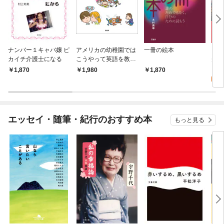
ナンバー１キャバ嬢 ピ
アメリカの幼稚園では
一冊の絵本
ちつ
カイチ介護士になる
こうやって英語を教え
先へ
ている
クス
0
1,870
1,980
1,870
くる
じめ
エッセイ・随筆・紀行のおすすめ本
もっと見る