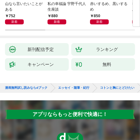
山なら言いたいことが
私の幸福論 宇野千代人
赤いするめ、黒いする
行き
ある
生座談
め
思案
752
880
850
8
新着
新着
新着
新刊配信予定
ランキング
キャンペーン
無料
漫画無料試し読みならdブック
エッセイ・随筆・紀行
コトンと胸にとどけたい
アプリならもっと便利で快適に！