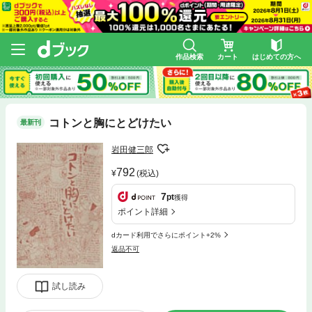
作品検索
カート
はじめての方へ
コトンと胸にとどけたい
最新刊
岩田健三郎
792
(税込)
7
pt
獲得
ポイント詳細
dカード利用でさらにポイント+2%
返品不可
試し読み