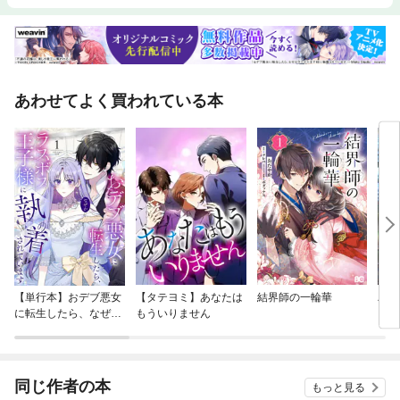
あわせてよく買われている本
【単行本】おデブ悪女
【タテヨミ】あなたは
結界師の一輪華
バッ
に転生したら、なぜか
もういりません
ロイ
ラスボス王子様に執着
今世
されています
りが
てく
OMI
同じ作者の本
もっと見る