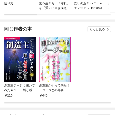
悟り力
愛を生きろ 「怖れ」
ほしのあき ハニー☆
紗綾 
を「愛」に書き換える
エンジェル+fantasia
然色
『奇跡のコース』実践
ガイド
同じ作者の本
もっと見る
創造主ジージに聞いて
創造主がやって来た！
みた☆１――脳と感情
ジージとの再会――
の活用マニュアル
飛んでる主婦のマジ霊
110
440
性ふしぎ体験