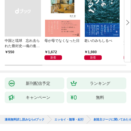
中国と琉球 忘れ去ら
母が母でなくなった日
老いのみちしるべ
新版
れた冊封史―魂の進化
育ち
―
人生
1,672
1,980
1,
￥550
新着
新着
新刊配信予定
ランキング
キャンペーン
無料
漫画無料試し読みならdブック
エッセイ・随筆・紀行
創造主ジージに聞いてみた