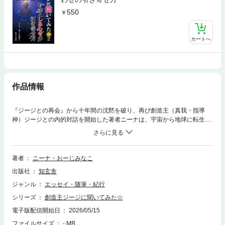
550
カートへ
作品情報
『ジージとの再会』から十年間の沈黙を破り、再び創造主（真我・指導
神）ジージとの内的対話を開始した著者ニーナは、宇宙から地球に転生し
た記憶を持つ二児の母。本書は、周囲から宇宙人と言われることもある著
者が、人間としての正しい生き方を一層深めるために創造主である真我と
向きあい対話をした、貴重なノンフィクション・ドキュメントです。「な
るほど、そうか、そうだったのか！」と納得できる創造主の教えには、目
著者
ニーナ・おーじみなこ
からウロコの驚くべき具体的な脳のしくみや感情のからくりが、とても分
出版社
知玄舎
かりやすく解説されていて、そこには人生を豊かに《しあわせ》に導くた
めの、たくさんのヒントが示されています。ジージは人間のしくみのすべ
ジャンル
エッセイ・随筆・紀行
てを知っています。ジージとの個人授業の第１時限目は、脳みそと感情の
シリーズ
創造主ジージに聞いてみた☆
水槽という装置の操縦の仕方について。ジージからしっかりと聞き出され
たその驚くべき真実のドキュメントをお届けします。ジージとは、真我・
電子版配信開始日
2026/05/15
創造主のこと。人間には万物を生成・創造した根源（神仏）意識が内在し
ファイルサイズ
- MB