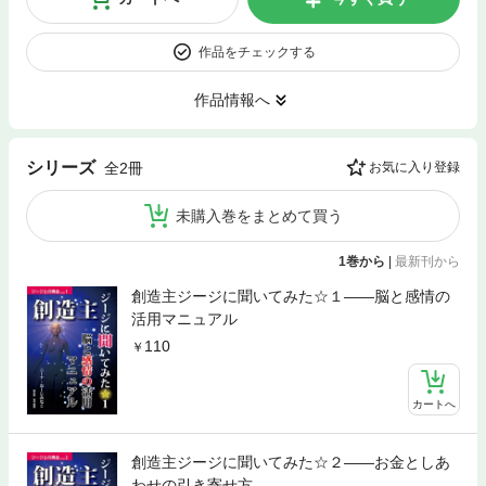
作品をチェックする
作品情報へ
シリーズ
全2冊
お気に入り登録
未購入巻をまとめて買う
1巻から
|
最新刊から
創造主ジージに聞いてみた☆１――脳と感情の
活用マニュアル
110
カートへ
創造主ジージに聞いてみた☆２――お金としあ
わせの引き寄せ方