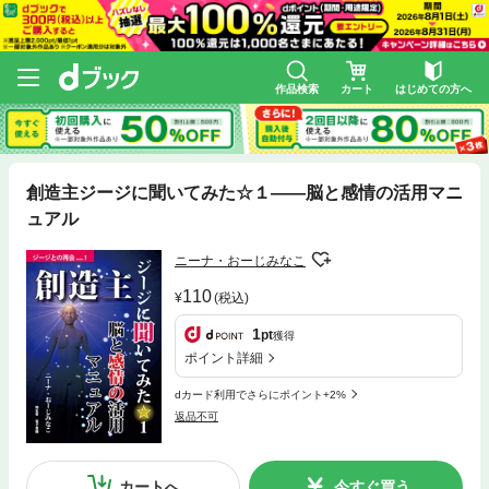
作品検索
カート
はじめての方へ
創造主ジージに聞いてみた☆１――脳と感情の活用マニ
ュアル
ニーナ・おーじみなこ
110
(税込)
1
pt
獲得
ポイント詳細
dカード利用でさらにポイント+2%
返品不可
カートへ
今すぐ買う