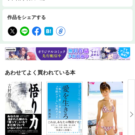
ているとされ、それは、真我、大我、ブラフマン・アートマン、ハイヤー
セルフ、サムシンググレードなどいろいろな言葉で表現されています。本
書の著者は、二〇〇三年ミャンマー僧侶セアロとの出会いで触発され内奥
作品をシェアする
から顕現した霊的指導存在を創造主「ジージ」と呼びました。そしてそ
の、ジージとの一連の対話をまとめ一冊の本『ジージとの再会』（知玄
舎）として二〇〇四年一月に上梓しました(ISBN978-4-434-05224-8)。ジ
ージという響きは、日本語では「爺」ですが、インドでは偉大なる存在へ
の尊敬語です。日本語で対応する「婆（ババ）」という言葉も、インドで
は偉大なる存在の名称であることは周知のとおりです。これらの「ジ」や
「バ」の音の響きは「パパ、ママ」などと同様に世界中に普遍的に見られ
るもので、人間を守護し指導する尊大なる存在（神・仏）を意味していま
す。ジージという響きには、原初的意識、根源的存在に通じる深層的背景
があります。
あわせてよく買われている本