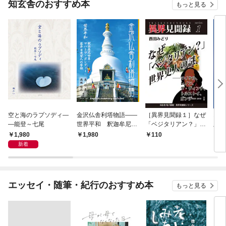
知玄舎のおすすめ本
もっと見る
空と海のラプソディ―
金沢仏舎利塔物語――
［異界見聞録１］なぜ
オペ
―能登～七尾
世界平和 釈迦牟尼世
「ベジタリアン？」世
版：
尊：マハトマ・ガンデ
界史人の謎 ――マイ
年編
1,980
1,980
110
1
ィー：藤井日達聖人の
ケル、レノン、ダ・ヴ
ラ鑑
新着
誓願
ィンチ、トルストイ、
ガンジー…！
エッセイ・随筆・紀行のおすすめ本
もっと見る