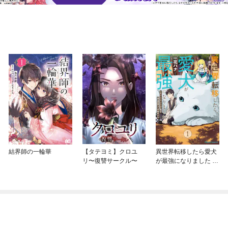
結界師の一輪華
【タテヨミ】クロユ
異世界転移したら愛犬
リ〜復讐サークル〜
が最強になりました ～
シルバーフェンリルと
俺が異世界暮らしを始
めたら～ THE COMIC