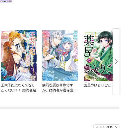
王太子妃になんてなり
病弱な悪役令嬢です
薬屋のひとりごと
たくない！！ 婚約者編
が、婚約者が過保護す
ぎて逃げ出したい(私た
ち犬猿の仲でしたよ
ね！？)
もっと見る