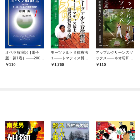
オペラ放浪記［電子
モーツァルト音律療法
アップルグリーンのソ
版：第1巻］――2001
１――トマティス博
ックス――ネオ昭和青
年編ヨーロッパ・オペ
士・驚異の聴覚理論入
春ノベル シリーズ１
110
1,760
110
ラ鑑賞旅行記
門