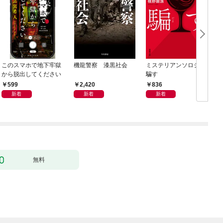
このスマホで地下牢獄
機龍警察 漆黒社会
ミステリアンソロジー
から脱出してください
騙す
599
2,420
836
新着
新着
新着
無料