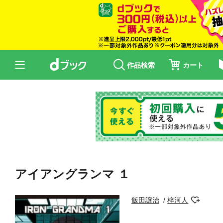
作品検索
カート
アイアングランマ １
飯田譲治
梓河人