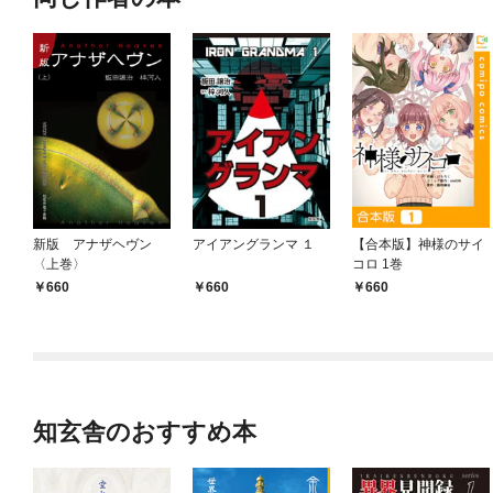
新版 アナザヘヴン
アイアングランマ １
【合本版】神様のサイ
〈上巻〉
コロ 1巻
660
660
660
知玄舎のおすすめ本