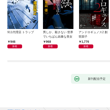
911代理店 トラップ
男しか、殺さない 世界
アンドロギュノス2 創
でいちばん凶暴な美女
世因子
946
968
1,776
新着
新着
新着
新刊配信予定