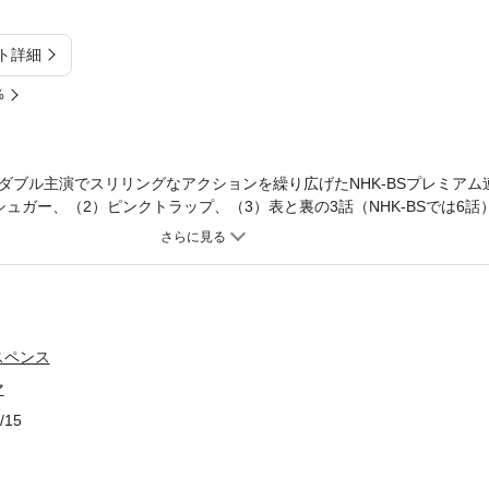
ト詳細
%
ダブル主演でスリリングなアクションを繰り広げたNHK-BSプレミアム
ュガー、（2）ピンクトラップ、（3）表と裏の3話（NHK-BSでは6
（鋼鉄のおばあちゃん）とは何者？ それは世界の裏社会で暗躍した二人の
は孫が大好きなおばあちゃん、塩谷令子は企みを巡らす小学校の理事長
の工作活動に呼び戻された。グランマ故の意外性とカモフラージュはお
かいくぐり、任務を完遂。奇想天外な大活躍。2015年にはNHKのBS
ランマ、佐藤直美役は室井滋が、塩谷令子役は大竹しのぶが演じ大きな
アイアングランマ2』がNHK-BSプレミアムで日曜日夜に放映(連続6話)
スペンス
葉文庫、2014年12月11日初版、ISBN9784575517439。続きの「
マ
58～83）は本書初出。
/15