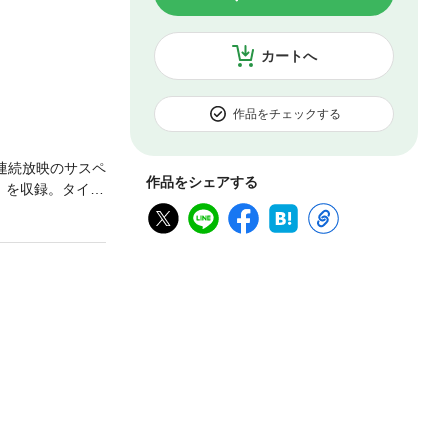
カートへ
作品をチェックする
連続放映のサスペ
作品をシェアする
話）を収録。タイト
特殊工作員。引退
。そんなおばあ
手の物。豪腕な
プレミアム（全6
話題に。そして2
。本書中「ソルト＆
ピンクトラップ」（2