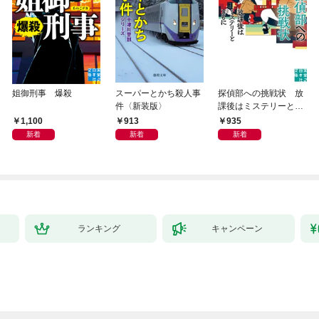
姐御刑事 爆殺
スーパーとかち殺人事
探偵部への挑戦状 放
件〈新装版〉
課後はミステリーとと
もに 新装版
1,100
913
935
新着
新着
新着
ランキング
キャンペーン