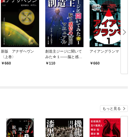
新版 アナザヘヴン
創造主ジージに聞いて
アイアングランマ １
〈上巻〉
みた☆１――脳と感情
の活用マニュアル
660
110
660
もっと見る