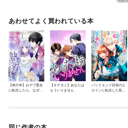
あわせてよく買われている本
【単行本】おデブ悪女
【タテヨミ】あなたは
バッドエンド目前のヒ
に転生したら、なぜか
もういりません
ロインに転生した私、
ラスボス王子様に執着
今世では恋愛するつも
されています
りがチートな兄が離し
てくれません！？@C
OMIC
同じ作者の本