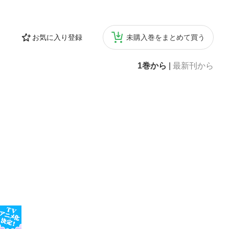
お気に入り登録
未購入巻をまとめて買う
1巻から
|
最新刊から