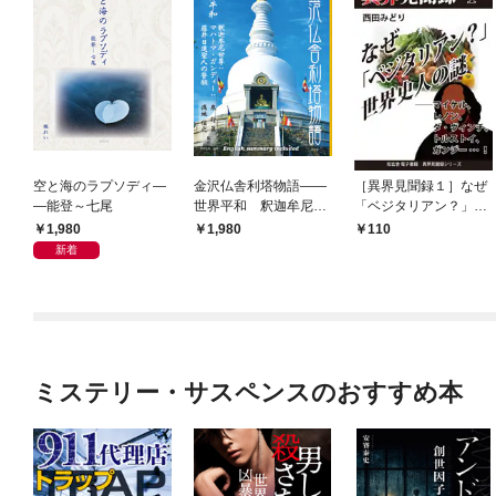
空と海のラプソディ―
金沢仏舎利塔物語――
［異界見聞録１］なぜ
―能登～七尾
世界平和 釈迦牟尼世
「ベジタリアン？」世
尊：マハトマ・ガンデ
界史人の謎 ――マイ
1,980
1,980
110
ィー：藤井日達聖人の
ケル、レノン、ダ・ヴ
新着
誓願
ィンチ、トルストイ、
ガンジー…！
ミステリー・サスペンスのおすすめ本