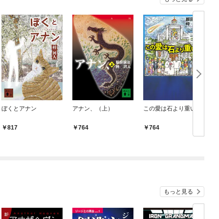
ぼくとアナン
アナン、（上）
この愛は石より重いか
817
764
764
もっと見る