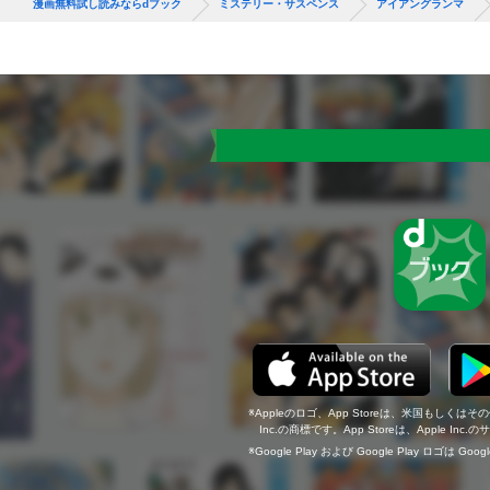
漫画無料試し読みならdブック
ミステリー・サスペンス
アイアングランマ
Appleのロゴ、App Storeは、米国もしくはそ
Inc.の商標です。App Storeは、Apple In
Google Play および Google Play ロゴは Go