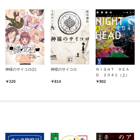
神様のサイコロ(1)
神様のサイコロ
ＮＩＧＨＴ ＨＥＡ
Ｄ ２０４１（上）
220
814
902