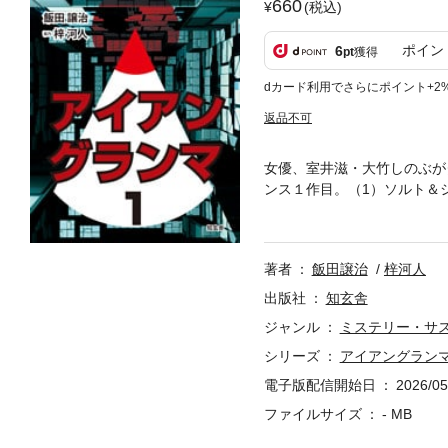
660
(税込)
ポイン
6
pt
獲得
dカード利用でさらにポイント+2
返品不可
女優、室井滋・大竹しのぶが
ンス１作目。（1）ソルト＆シ
ルのIRON GRANDMA
後還暦を越えた今、佐藤直美
ちゃんの二人が、再び裏社会
著者
飯田譲治
梓河人
男集団とまさかの格闘、銃弾を
話）として放映。アイアング
出版社
知玄舎
018年6月、第2ステージ『
ジャンル
ミステリー・サ
シュガー」(1～28)の種本は双
シリーズ
アイアングラン
9～57）および「表と裏」（
電子版配信開始日
2026/05
ファイルサイズ
- MB