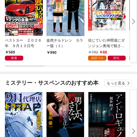
ベストカー ２０２６
徒然チルドレン カラ
信じていた仲間達にダ
魔女
年 ９月１０日号
ー版（１）
ンジョン奥地で殺され
かけたがギフト『無限
589
792
88
7
990
ガチャ』でレベル９９
新着
試読フル
割引
試
９９の仲間達を手に入
れて元パーティーメン
バーと世界に復讐＆
『ざまぁ！』します！
ミステリー・サスペンスのおすすめ本
もっと見る
（１）