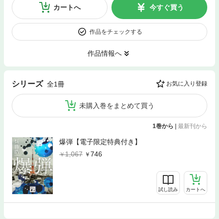
カートへ
今すぐ買う
作品をチェックする
作品情報へ
シリーズ
全1冊
お気に入り登録
未購入巻をまとめて買う
1巻から
|
最新刊から
爆弾【電子限定特典付き】
1,067
746
試し読み
カートへ