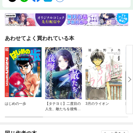
あわせてよく買われている本
はじめの一歩
【タテヨミ】二度目の
3月のライオン
隠蔽
人生、敵たちを後悔さ
せてみせます