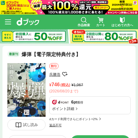
作品検索
カート
はじめての方へ
爆弾【電子限定特典付き】
最新刊
割引
呉勝浩
746
(税込)
1,067
(2026/08/20まで)
6
pt
獲得
ポイント詳細
dカード利用でさらにポイント+2%
試し読み
返品不可