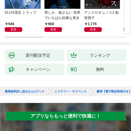
911代理店 トラップ
男しか、殺さない 世界
アンドロギュノス2 創
姐御
でいちばん凶暴な美女
世因子
946
968
1,776
1,
新着
新着
新着
新刊配信予定
ランキング
キャンペーン
無料
漫画無料試し読みならdブック
ミステリー・サスペンス
爆弾【電子限定特典付き
アプリならもっと便利で快適に！