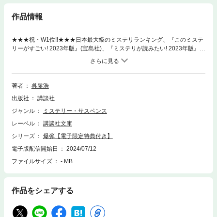
作品情報
★★★祝・W1位!!★★★日本最大級のミステリランキング、『このミステ
リーがすごい! 2023年版』(宝島社)、『ミステリが読みたい! 2023年版』
(ハヤカワミステリマガジン2023年1月号)国内篇で驚異の2冠!!これを読ま
ねば、“旬”のミステリーは語れない!◎第167回直木賞候補作◎◎各書評で大
絶賛!!◎☆☆☆東京中に爆弾。怪物級ミステリ－！自称・スズキタゴサク。
取調室に捕らわれた冴えない男が、突如「十時に爆発があります」と予言
著者
呉勝浩
した。直後、秋葉原の廃ビルが爆発。爆破は三度、続くと言う。ただの“霊
出版社
講談社
感”だと嘯くタゴサクに、警視庁特殊犯係の類家は情報を引き出すべく知能
戦を挑む。炎上する東京。拡散する悪意を前に、正義は守れるか。【業
ジャンル
ミステリー・サスペンス
界、震撼！】著者の集大成とも言うべき衝撃の爆弾サスペンスにしてミス
レーベル
講談社文庫
テリの爆弾。取扱注意。ーー大森望(書評家)この作家は自身の最高傑作を
どこまで更新してゆくのだろうか。ーー千街晶之(書評家)登場人物の個々
シリーズ
爆弾【電子限定特典付き】
の物語であると同時に、正体の見えない集団というもののありようを描い
電子版配信開始日
2024/07/12
た力作だ。ーー瀧井朝世(ライター)この作品を読むことで自分の悪意の総
ファイルサイズ
- MB
量がわかってしまう。ーー櫻井美怜(成田本店みなと高台店)爆風に備え
よ。呉勝浩が正義を吹き飛ばす。ーー本間悠(うなぎBOOKS)自分はどちら
の「誰か」になるのだろう。ーー山田麻紀子(書泉ブックタワー)※電子版に
は特典として、『法廷占拠 爆弾２』の「試し読み増量版」を収録してい
作品をシェアする
ます。