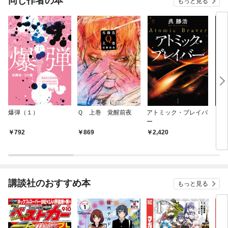
同じ作者の本
もっと見る
爆弾（１）
Ｑ 上巻 覚醒前夜
アトミック・ブレイバ
これ
ー
る
792
869
2,420
1,
講談社のおすすめ本
もっと見る