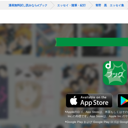
漫画無料試し読みならdブック
エッセイ・随筆・紀行
青野 黒 エッセイ集
Appleのロゴ、App Storeは、米国もしくはそ
Inc.の商標です。App Storeは、Apple In
Google Play および Google Play ロゴは Go