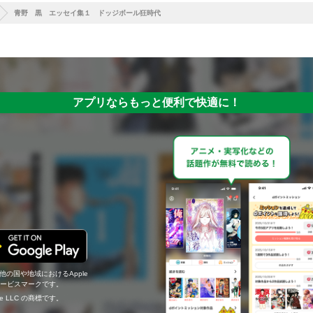
青野 黒 エッセイ集１ ドッジボール狂時代
アプリならもっと便利で快適に！
の他の国や地域におけるApple
c.のサービスマークです。
ogle LLC の商標です。