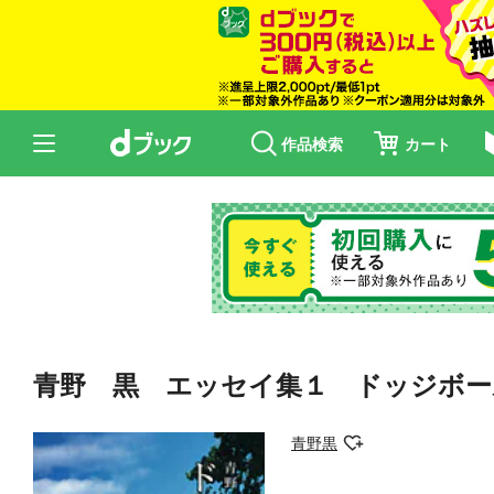
作品検索
カート
青野 黒 エッセイ集１ ドッジボー
青野黒