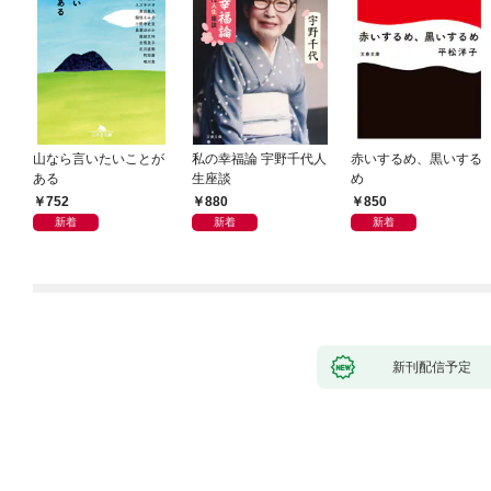
山なら言いたいことが
私の幸福論 宇野千代人
赤いするめ、黒いする
ある
生座談
め
752
880
850
新着
新着
新着
新刊配信予定