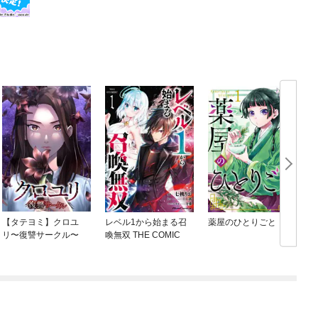
【タテヨミ】クロユ
レベル1から始まる召
薬屋のひとりごと
リ〜復讐サークル〜
喚無双 THE COMIC