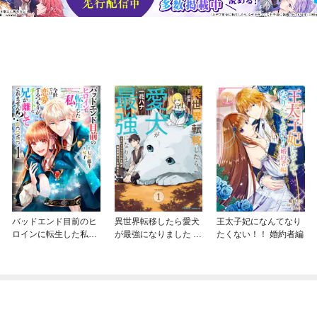
バッドエンド目前のヒ
異世界転移したら愛犬
王太子妃になんてなり
ロインに転生した私、
が最強になりました ～
たくない！！ 婚約者編
今世では恋愛するつも
シルバーフェンリルと
りがチートな兄が離し
俺が異世界暮らしを始
てくれません！？@C
めたら～ THE COMIC
OMIC