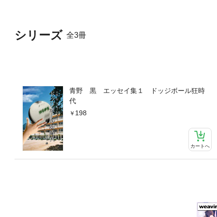
シリーズ
全3冊
青野 黒 エッセイ集１ ドッジボール狂時
代
198
カートへ