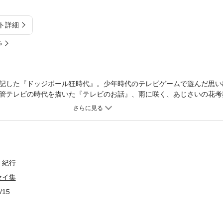
ト詳細
%
記した『ドッジボール狂時代』。少年時代のテレビゲームで遊んだ思い
管テレビの時代を描いた『テレビのお話』、雨に咲く、あじさいの花考
学校の卒業記念にもらった『卒業記念品の紅白饅頭について』の話、『
収録。
・紀行
セイ集
/15