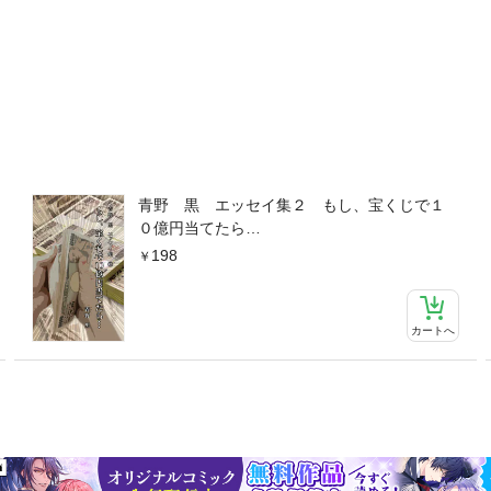
青野 黒 エッセイ集２ もし、宝くじで１
０億円当てたら…
198
カートへ