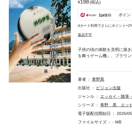
198
(税込)
ポイン
1
pt
獲得
dカード利用でさらにポイント+2
返品不可
子供の頃の体験を克明に描き
を舞うゲーム機』、ブラウン
花、あじさいについて』、小
『あなたは海派？山派？』を
著者
青野黒
出版社
ビジョン出版
ジャンル
エッセイ・随筆
シリーズ
青野 黒 エッ
電子版配信開始日
2026/05
ファイルサイズ
- MB