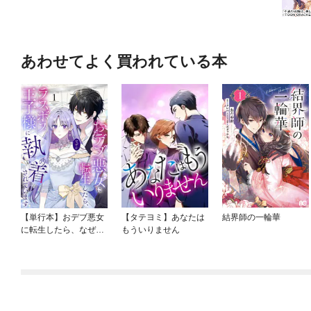
あわせてよく買われている本
【単行本】おデブ悪女
【タテヨミ】あなたは
結界師の一輪華
に転生したら、なぜか
もういりません
ラスボス王子様に執着
されています