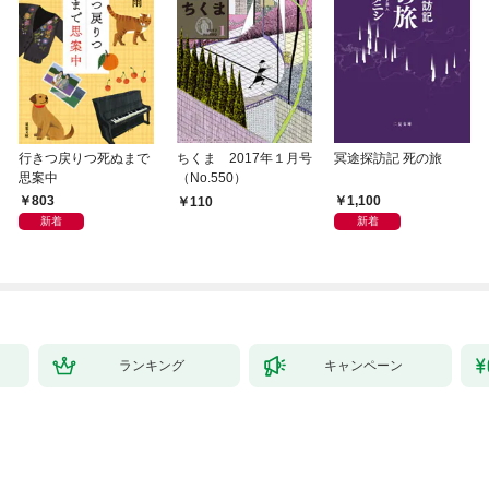
行きつ戻りつ死ぬまで
ちくま 2017年１月号
冥途探訪記 死の旅
思案中
（No.550）
803
1,100
110
新着
新着
ランキング
キャンペーン