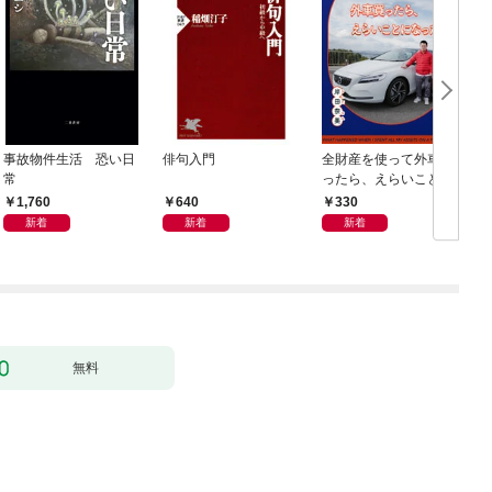
事故物件生活 恐い日
俳句入門
全財産を使って外車買
常
ったら、えらいことに
なった
1,760
640
330
新着
新着
新着
無料