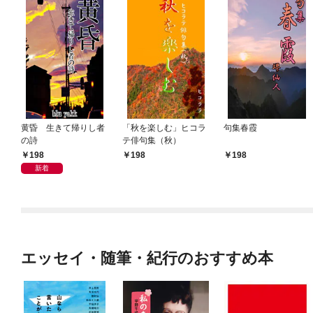
黄昏 生きて帰りし者
「秋を楽しむ」ヒコラ
句集春霞
の詩
テ俳句集（秋）
198
198
198
新着
エッセイ・随筆・紀行のおすすめ本