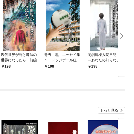
現代世界が剣と魔法の
青野 黒 エッセイ集
閉鎖病棟入院日記 ―
世界になったら 前編
１ ドッジボール狂時
―あなたの知らない不
代
思議世界―― 前編
198
198
198
もっと見る