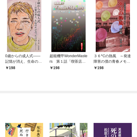
0歳からの成人式――
超能機甲WonderMaste
３６℃の熱風 ～発達
記憶が消え、生命の火
rs 第１話「喫茶店と
障害の僕の青春メモリ
が点った日のこと――
５人の超能力機械」
ーズ～ 前編
198
198
198