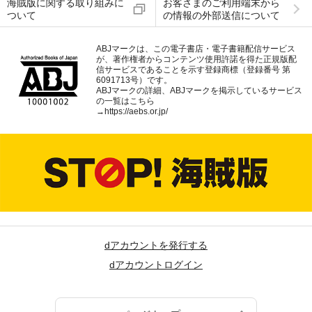
海賊版に関する取り組みに
お客さまのご利用端末から
ついて
の情報の外部送信について
ABJマークは、この電子書店・電子書籍配信サービス
が、著作権者からコンテンツ使用許諾を得た正規版配
信サービスであることを示す登録商標（登録番号 第
6091713号）です。
ABJマークの詳細、ABJマークを掲示しているサービス
の一覧はこちら
→
https://aebs.or.jp/
dアカウントを発行する
dアカウントログイン