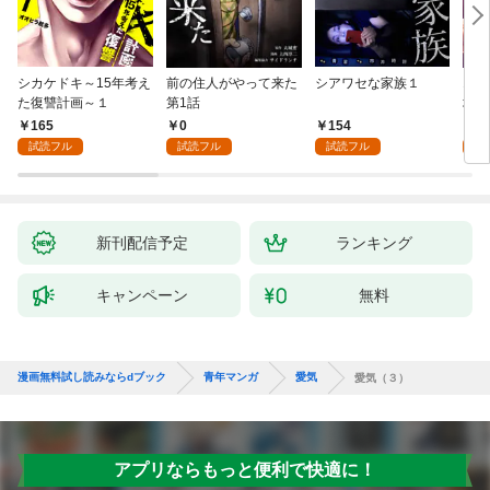
シカケドキ～15年考え
前の住人がやって来た
シアワセな家族１
16
た復讐計画～１
第1話
地獄
165
0
154
1
試読フル
試読フル
試読フル
試
新刊配信予定
ランキング
キャンペーン
無料
漫画無料試し読みならdブック
青年マンガ
愛気
愛気（３）
アプリならもっと便利で快適に！