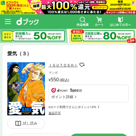
作品検索
カート
はじめての方へ
愛気（３）
ＩＳＵＴＯＳＨＩ
マンガ
550
(税込)
5
pt
獲得
ポイント詳細
dカード利用でさらにポイント+2%
返品不可
試し読み