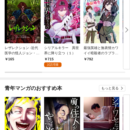
レザレクション -近代
シリアルキラー 異世
最強英雄と無表情カワ
シリ
医学の怪人ジョン・ハ
界に降り立つ（１）
イイ暗殺者のラブラブ
に降
ンター- 連載版 第1話
新婚生活 １巻
トル
715
165
792
7
少年の眼
試読増量
青年マンガのおすすめ本
もっと見る