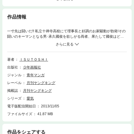
作品情報
一寸先は闘いだ!! 私立十禅寺高校にて理事長と好調のお家騒動が勃発!その
闘いのキーマンとなる男･承久國俊を欲しがる両者、果たして國俊はどち
らの手に!? それぞれの思惑が加速する! 美少女達の闘いの行方は!?
著者
ＩＳＵＴＯＳＨＩ
出版社
少年画報社
ジャンル
青年マンガ
レーベル
月刊ヤングキング
掲載誌
月刊ヤングキング
シリーズ
愛気
電子版配信開始日
2013/11/05
ファイルサイズ
41.87 MB
作品をシェアする