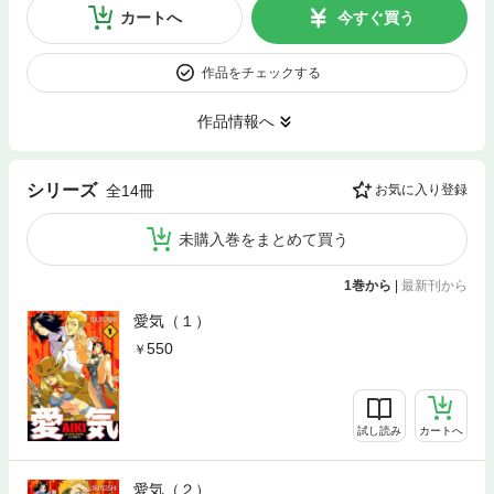
カートへ
今すぐ買う
作品をチェックする
作品情報へ
シリーズ
全14冊
お気に入り登録
未購入巻をまとめて買う
1巻から
|
最新刊から
愛気（１）
550
試し読み
カートへ
愛気（２）