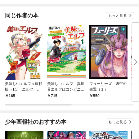
同じ作者の本
もっと見る
美味しいエルフ＜連載
美味しいエルフ 異世
フューリーズ 虚空の
愛気
版＞1話 エルフ、コ
界エルフはコンビニお
銀翼（１）
ンビニおにぎりで天下
にぎりで天下をとる
165
715
550
5
を獲る
（１）
少年画報社のおすすめ本
もっと見る