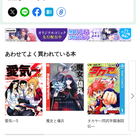
あわせてよく買われている本
愛気—S
魔女と傭兵
タカヤ—閃武学園激闘
ヒー
伝—