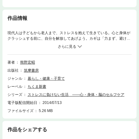
作品情報
現代人は子どもから老人まで、ストレスを抱えて生きている。心と身体が
クラッシュする前に、自分を解放してあげよう。カギは「力まず、避け
ず、妄想せず」。ストレスとリラクゼーションのメカニズムを知り、行動
医学や脳科学の知見をもとに、自分でできるストレス・マネジメントの方
法を伝授する。
著者
熊野宏昭
出版社
筑摩書房
ジャンル
暮らし・健康・子育て
レーベル
ちくま新書
シリーズ
ストレスに負けない生活 ――心・身体・脳のセルフケア
電子版配信開始日
2014/07/13
ファイルサイズ
5.26 MB
作品をシェアする