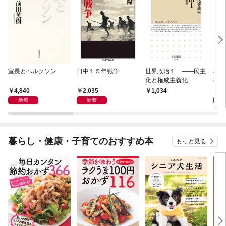
宣長とベルクソン
日中１５年戦争
世界政治１ ――民主
石原
化と権威主義化
導か
4,840
2,035
1,
1,034
新着
新着
暮らし・健康・子育てのおすすめ本
もっと見る