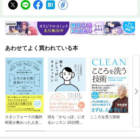
あわせてよく買われている本
スタンフォードの脳外
頭を「からっぽ」にす
こころを洗う技術
反応
科医が教わった人生の
るレッスン 10分間瞑
ゆる
扉を開く最強のマジッ
想でマインドフルに生
ブッ
ク
きる
「考