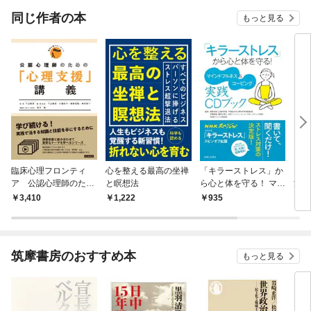
同じ作者の本
もっと見る
臨床心理フロンティ
心を整える最高の坐禅
「キラーストレス」か
スト
ア 公認心理師のため
と瞑想法
ら心と体を守る！ マイ
活 
の「心理支援」講義
ンドフルネス＆コーピ
のセ
3,410
1,222
935
8
ング実践ＣＤブック
【CD無しバージョ
ン】
筑摩書房のおすすめ本
もっと見る