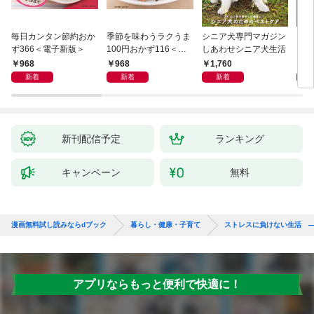
毎日カンタン節約おか
季節を味わうラクうま
シニア犬専門マガジン
アイ
ず366＜電子新版＞
100円おかず116＜電
しあわせシニア犬生活
ピ 
子新版＞
しも
968
968
1,760
1,
新着
新着
新着
新刊配信予定
ランキング
キャンペーン
無料
漫画無料試し読みならdブック
暮らし・健康・子育て
ストレスに負けない生活 
アプリならもっと便利で快適に！