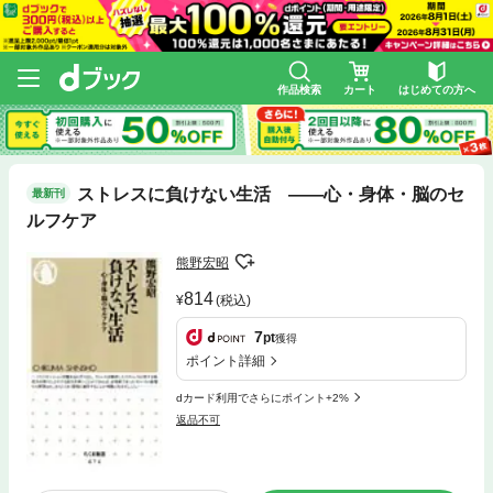
作品検索
カート
はじめての方へ
ストレスに負けない生活 ――心・身体・脳のセ
最新刊
ルフケア
熊野宏昭
814
(税込)
7
pt
獲得
ポイント詳細
dカード利用でさらにポイント+2%
返品不可