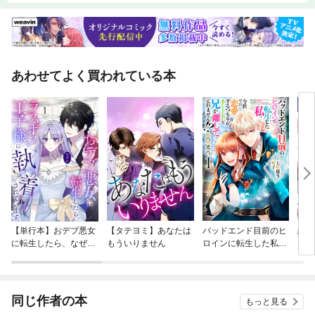
あわせてよく買われている本
【単行本】おデブ悪女
【タテヨミ】あなたは
バッドエンド目前のヒ
結界
に転生したら、なぜか
もういりません
ロインに転生した私、
ラスボス王子様に執着
今世では恋愛するつも
されています
りがチートな兄が離し
てくれません！？@C
OMIC
同じ作者の本
もっと見る