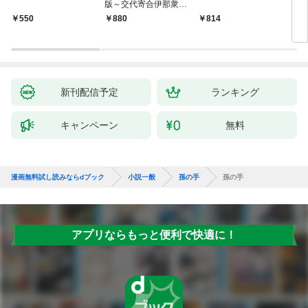
版～交代寄合伊那衆異
聞（1）～
￥550
880
814
7
新刊配信予定
ランキング
キャンペーン
無料
漫画無料試し読みならdブック
小説一般
孫の手
孫の手
アプリならもっと便利で快適に！