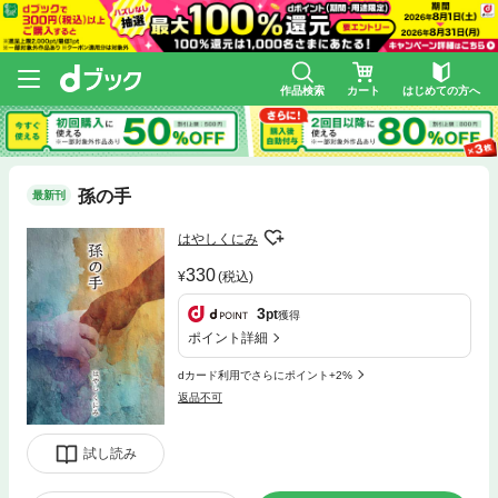
作品検索
カート
はじめての方へ
孫の手
最新刊
はやしくにみ
330
(税込)
3
pt
獲得
ポイント詳細
dカード利用でさらにポイント+2%
返品不可
試し読み