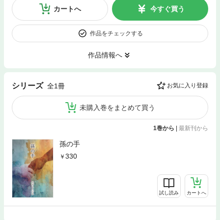
カートへ
今すぐ買う
作品をチェックする
作品情報へ
シリーズ
全1冊
お気に入り登録
未購入巻をまとめて買う
1巻から
|
最新刊から
孫の手
330
試し読み
カートへ