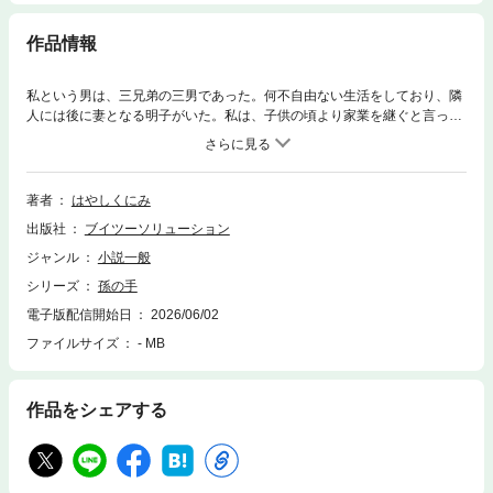
作品情報
私という男は、三兄弟の三男であった。何不自由ない生活をしており、隣
人には後に妻となる明子がいた。私は、子供の頃より家業を継ぐと言って
いたが、優柔不断な性格により継がない選択をして、次兄を困らせてしま
った。明子と結婚した私は、三人の子供に恵まれ、幸せに暮らしていた。
やがて子供たちも成長して、長女に子供が産まれた。私に孫ができたので
あった。長女の一家と同居していた私は、かわいい孫との生活を楽しんで
著者
はやしくにみ
いた。そんな時にあの日の出来事が起こってしまい、私は見失った孫の手
出版社
ブイツーソリューション
を捜すこととなった。
ジャンル
小説一般
シリーズ
孫の手
電子版配信開始日
2026/06/02
ファイルサイズ
- MB
作品をシェアする