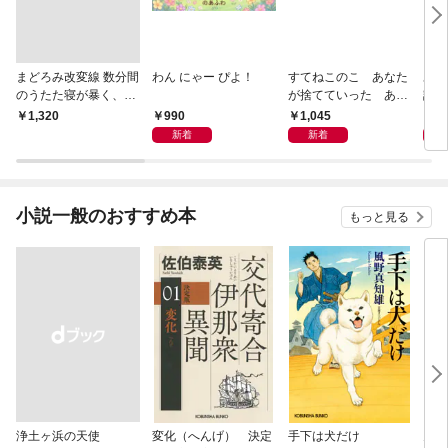
まどろみ改変線 数分間
わん にゃー ぴよ！
すてねこのこ あなた
あの
のうたた寝が暴く、18
が捨てていった あの
記憶
0度反転した世界の謎
子たちのその後のこと
ルメ
990
1,045
1,
￥1,320
です
い出
新着
新着
心の
小説一般のおすすめ本
もっと見る
浄土ヶ浜の天使
変化（へんげ） 決定
手下は犬だけ
鬼役