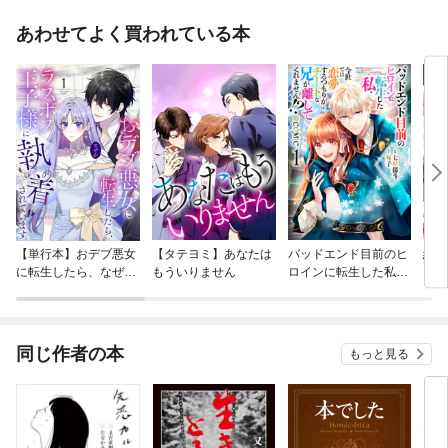
あわせてよく買われている本
【単行本】おデブ悪女
【タテヨミ】あなたは
バッドエンド目前のヒ
結界
に転生したら、なぜか
もういりません
ロインに転生した私、
ラスボス王子様に執着
今世では恋愛するつも
されています
りがチートな兄が離し
てくれません！？@C
OMIC
同じ作者の本
もっと見る