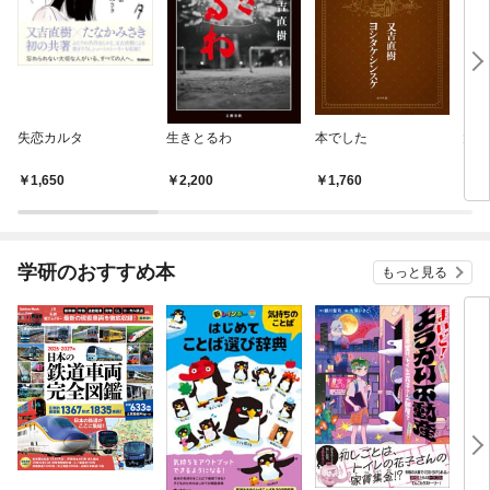
失恋カルタ
生きとるわ
本でした
大な
1,650
2,200
1,760
1,
学研のおすすめ本
もっと見る