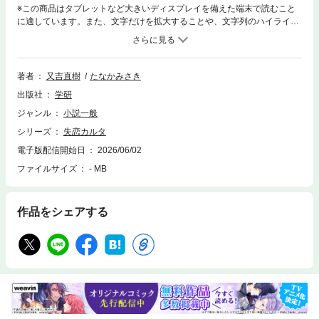
※この商品はタブレットなど大きいディスプレイを備えた端末で読むこと
に適しています。また、文字だけを拡大することや、文字列のハイライ
ト、検索、辞書の参照、引用などの機能が使用できません。失恋の孤独や
悲しみを、又吉直樹が読み句に、たなかみさきがイラストにして、共同制
作されたカルタを書籍化。寄り添い、時に笑わせてくれる言葉と、切なさ
をまとう繊細なイラストが溶け合い、恋愛の楽しさや喜びをも思い起こさ
著者
又吉直樹
たなかみさき
せてくれる優しい一冊です。
出版社
学研
ジャンル
小説一般
シリーズ
失恋カルタ
電子版配信開始日
2026/06/02
ファイルサイズ
- MB
作品をシェアする