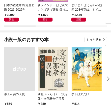
日本の鉄道車両 完全図
新レインボー はじめて
まいど！ ようかい不動
えさ
鑑 2026-2027年
ことば選び辞典 気持ち
産 203号室は、トイレ
のことば
の花子さんの部屋？
3,300
1,870
1,430
1,
新着
新着
新着
小説一般のおすすめ本
もっと見る
浄土ヶ浜の天使
変化（へんげ） 決定
手下は犬だけ
鬼役
版～交代寄合伊那衆異
聞（1）～
￥550
880
814
7