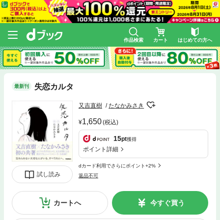
作品検索
カート
はじめての方へ
失恋カルタ
最新刊
又吉直樹
たなかみさき
1,650
(税込)
15
pt
獲得
ポイント詳細
dカード利用でさらにポイント+2%
試し読み
返品不可
カートへ
今すぐ買う