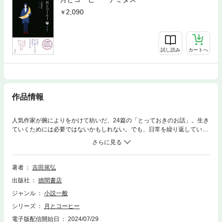
2,090
試し読み
カートへ
作品情報
人気作家が腕によりをかけて紡いだ、24篇の「とっておきのお話」。生き
ていくためには必要ではないかもしれない。でも、日常を繰り返していく
ためにははならないものたち。喫茶店〈ゴーゴリ〉の甘くないケーキ。世
界の果てのコインランドリーに通うトカゲ男。映写技師にサンドイッチを
届ける夜の配達人。トランプから抜け出してきたジョーカー。赤い林檎に
囲まれて青いインクをつくる青年。三人の年老いた泥棒。空から落ちてき
著者
吉田篤弘
た天使。終わりの風景が見える眼鏡──。全作品、原稿用紙10枚程度。寝
出版社
徳間書店
る前の5分間、この本をめくってみてください。必ずお気に入りの1篇が見
つかるはずです。
ジャンル
小説一般
シリーズ
月とコーヒー
電子版配信開始日
2024/07/29