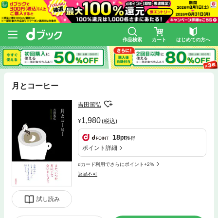
作品検索
カート
はじめての方へ
月とコーヒー
吉田篤弘
1,980
(税込)
18
pt
獲得
ポイント詳細
dカード利用でさらにポイント+2%
返品不可
試し読み