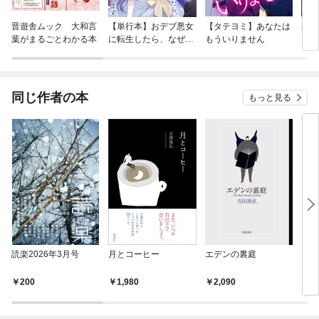
晋遊舎ムック 大和言
【単行本】おデブ悪女
【タテヨミ】あなたは
バッ
葉がまるごとわかる本
に転生したら、なぜか
もういりません
ロイ
ラスボス王子様に執着
今世
されています
りが
てく
OMI
同じ作者の本
もっと見る
読楽2026年3月号
月とコーヒー
エデンの裏庭
それ
いる
200
1,980
2,090
1,