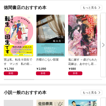
徳間書店のおすすめ本
もっと見る
実は私、転生９回生で
月曜のこない部屋
鬼に嫁す ～虐げられた
さば
す マンガ 私の前世
花嫁は、あやかし若頭
〈新
物語
に溺愛される～
1,760
2,090
880
9
新着
新着
新着
小説一般のおすすめ本
もっと見る