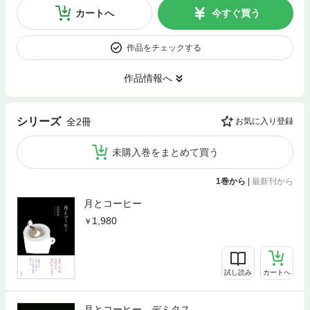
カートへ
今すぐ買う
作品をチェックする
作品情報へ
シリーズ
全2冊
お気に入り登録
未購入巻をまとめて買う
1巻から
|
最新刊から
月とコーヒー
1,980
試し読み
カートへ
月とコーヒー デミタス