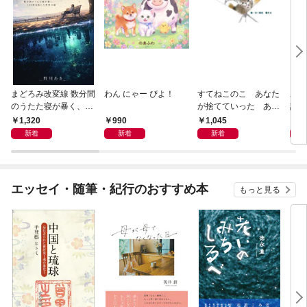
まどろみ改変線 数分間
わん にゃー ぴよ！
すてねこのこ あなた
あの
のうたた寝が暴く、18
が捨てていった あの
記憶
0度反転した世界の謎
子たちのその後のこと
ルメ
1,320
990
1,045
1,
です
い出
新着
新着
新着
心の
エッセイ・随筆・紀行のおすすめ本
もっと見る