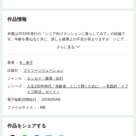
作品情報
本書は2018年発行の『シニア向けマンションに暮らしてみて』の続編で
す。年齢を重ねると共に、誰しも健康上の不安が高まりますが、シニア向
けマンションは、そのデメリットを打ち消すような経験豊富な人達の宝庫
です。本書の大きな魅力の1つは、著者が「師匠」と呼ぶ様々な人々との
出会いです。投資や経済の知識、健康管理の知恵、さらには心の持ちよう
まで、人生の経験を積んだ師匠たちからの学びが、主人公の人生を大きく
著者
K・幸子
変えます。恥をかくことを恐れず新しい何かを求め、何かを吸収し続け
出版社
ブイツーソリューション
る。それはまさに、読者の実生活に役立つ「生きた知恵」を与えてくれる
のです。人生100年時代、徐々に終活が気になり始めますが、70代はまだ
ジャンル
エッセイ・随筆・紀行
まだ前夜祭で「イブイブ終活」、80代で「イブ終活」、90代でやっと「終
シリーズ
人生100年時代「幸齢者」として輝くために ～実践的「イブ
活」でしょう。本書では、転ばぬ先の杖として実際の施設を見学し、有料
イブ終活」ガイド～
老人ホームにも「住宅型」や「介護付」などの違いがあることを紹介しま
す。また、積極的にいろいろなセミナーに参加して、認知症や介護、家族
電子版配信開始日
2026/05/08
信託、遺言、相続などの終活を学び、自分なりに「高齢者」ではなく「幸
ファイルサイズ
- MB
齢者」として輝くためにあがいている人物のドキュメンタリーです。是
非、参考になさって下さい。
作品をシェアする