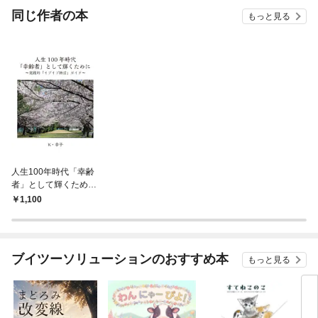
OMIC
同じ作者の本
もっと見る
人生100年時代「幸齢
者」として輝くため
に ～実践的「イブイ
1,100
ブ終活」ガイド～
ブイツーソリューションのおすすめ本
もっと見る