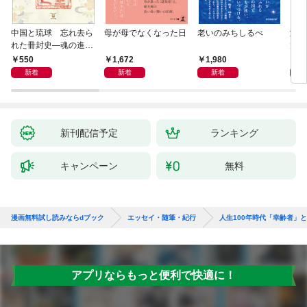
中国と琉球 忘れ去ら
母が母でなくなった日
老いのみちしるべ
激闘
れた冊封史―魂の進化
大然
―
ップ
550
1,672
1,980
2
新着
新着
新着
新刊配信予定
ランキング
キャンペーン
無料
漫画無料試し読みならdブック
エッセイ・随筆・紀行
人生100年時代「幸齢者」
アプリならもっと便利で快適に！