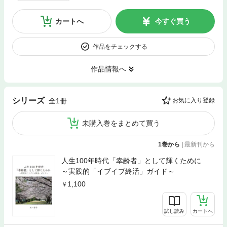
カートへ
今すぐ買う
作品をチェックする
作品情報へ
シリーズ
全1冊
お気に入り登録
未購入巻をまとめて買う
1巻から
|
最新刊から
人生100年時代「幸齢者」として輝くために
～実践的「イブイブ終活」ガイド～
1,100
試し読み
カートへ