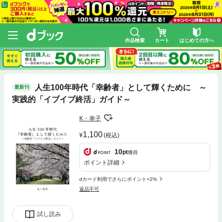
作品検索
カート
はじめての方へ
人生100年時代「幸齢者」として輝くために ～
最新刊
実践的「イブイブ終活」ガイド～
K・幸子
1,100
(税込)
10
pt
獲得
ポイント詳細
dカード利用でさらにポイント+2%
返品不可
試し読み