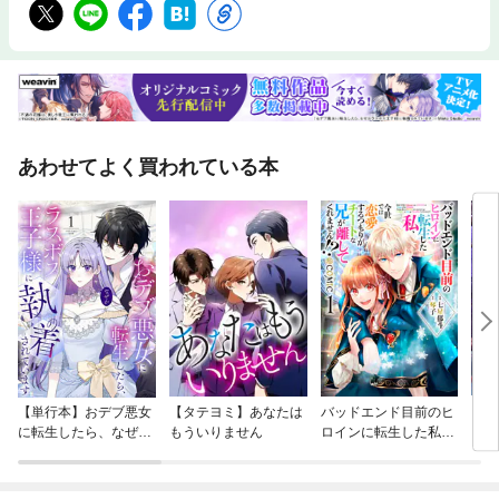
あわせてよく買われている本
【単行本】おデブ悪女
【タテヨミ】あなたは
バッドエンド目前のヒ
【タ
に転生したら、なぜか
もういりません
ロインに転生した私、
リ〜
ラスボス王子様に執着
今世では恋愛するつも
されています
りがチートな兄が離し
てくれません！？@C