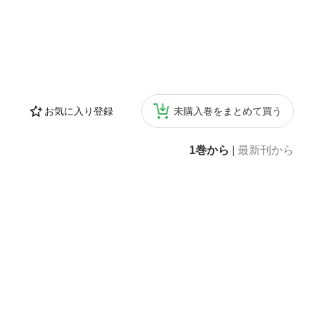
お気に入り登録
未購入巻をまとめて買う
1巻から
|
最新刊から