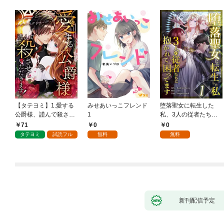
【タテヨミ】1.愛する
みせあいっこフレンド
堕落聖女に転生した
公爵様、謹んで殺させ
1
私、3人の従者たちに
ていただきます！
抱かれて困ってます 第
71
0
0
1話
タテヨミ
試読フル
無料
無料
新刊配信予定