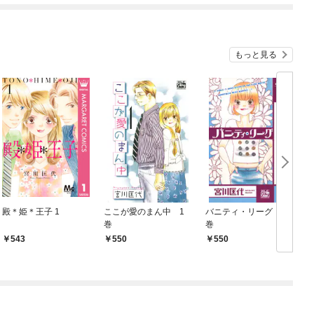
もっと見る
殿＊姫＊王子 1
ここが愛のまん中 1
バニティ・リーグ 1
巻
巻
543
550
550