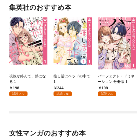
集英社のおすすめ本
視線が絡んで、熱にな
推し活はベッドの中で
パーフェクト・ドミネ
る 1
1
ーション 分冊版 1
198
244
198
試読フル
試読フル
試読フル
女性マンガのおすすめ本