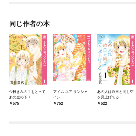
同じ作者の本
今日きみの手をとって
アイム ユア サンシャ
あの人は昨日と同じ空
あの空の下 1
イン
を見上げてる 1
575
752
522