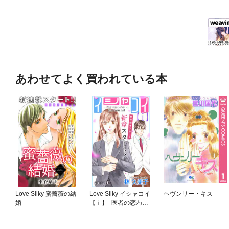
あわせてよく買われている本
Love Silky 蜜薔薇の結
Love Silky イシャコイ
ヘヴンリー・キス
婚
【ｉ】 -医者の恋わず
らい in/bound-