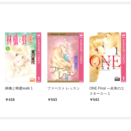
林檎と蜂蜜walk 1
ファースト レッスン
ONE Final ―未来のエ
スキース― 1
418
543
543