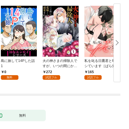
島に旅して14Pした話
火の神さまの掃除人で
私を叱る日鷹君と毎晩
1
すが、いつの間にか花
シています［ばら売
嫁として溺愛されてい
り］ 第1話
0
272
165
ます【単話】（１）
無料
試読フル
試読フル
無料