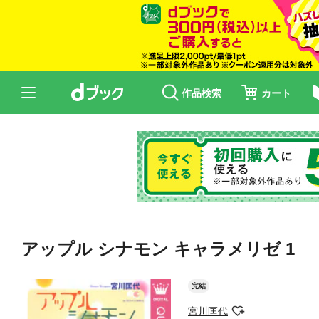
作品検索
カート
アップル シナモン キャラメリゼ 1
完結
宮川匡代