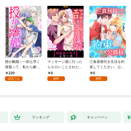
授か離婚～一刻も早く
マッサージ屋に行った
三食昼寝付き生活を約
身籠って、私から解放
らエロいことされた話
束してください、公爵
してさしあげます！1
1
様 1話
220
0
0
試読フル
無料
無料
ランキング
キャンペーン