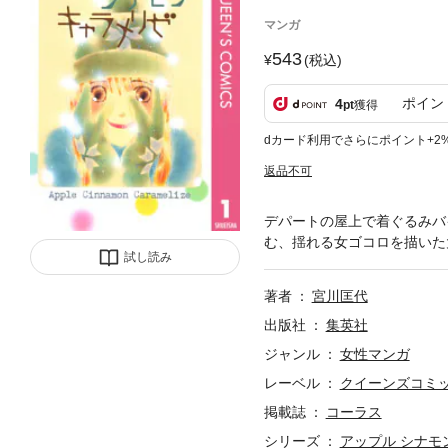
マンガ
543
(税込)
ポイン
4
pt
獲得
dカード利用でさらにポイント+2
返品不可
デパートの屋上で着ぐるみバ
む、揺れる女ゴコロを描いた
試し読み
著者
宮川匡代
出版社
集英社
ジャンル
女性マンガ
レーベル
クイーンズコミック
掲載誌
コーラス
シリーズ
アップル シナモ