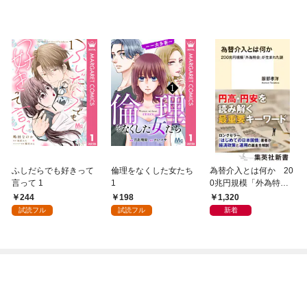
ふしだらでも好きって
倫理をなくした女たち
為替介入とは何か 20
言って 1
1
0兆円規模「外為特
会」が生まれた謎
244
198
1,320
試読フル
試読フル
新着