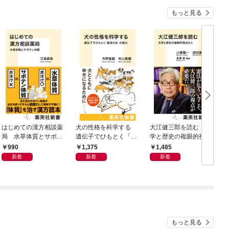
もっと見る
はじめての漢方相談薬
犬の性格を科学する
大江健三郎を読む 文
ヤ
局 水草体質とサボテ
遺伝子でひもとく「最
学と歴史の複眼的視点
N
ン体質
良の友」の進化
から
990
1,375
1,485
新着
新着
新着
もっと見る