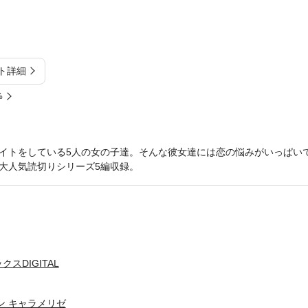
ト詳細
%
イトをしている5人の女の子達。そんな彼女達には恋の悩みがいっぱい
大人気読切りシリーズ5編収録。
スDIGITAL
ン キャラメリゼ