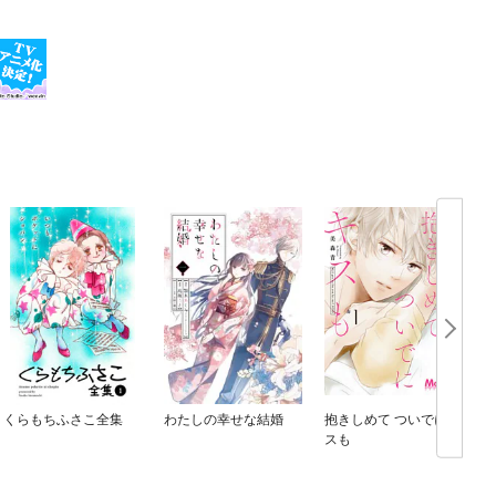
くらもちふさこ全集
わたしの幸せな結婚
抱きしめて ついでにキ
スも