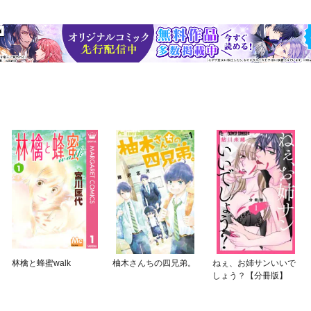
林檎と蜂蜜walk
柚木さんちの四兄弟。
ねぇ、お姉サンいいで
しょう？【分冊版】