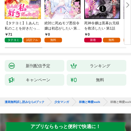
【タテヨミ】1.あんた
絶対に死ぬモブ悪役令
死神令嬢は黒幕お兄様
レベ
私のことを好きだった
嬢は初恋がしたい 第1
を救済したい 第1話
なり
の？
話
71
0
0
0
タテヨミ
試読フル
無料
新着
無料
新刊配信予定
ランキング
キャンペーン
無料
漫画無料試し読みならdブック
少女マンガ
林檎と蜂蜜walk
林檎と蜂蜜walk
アプリならもっと便利で快適に！