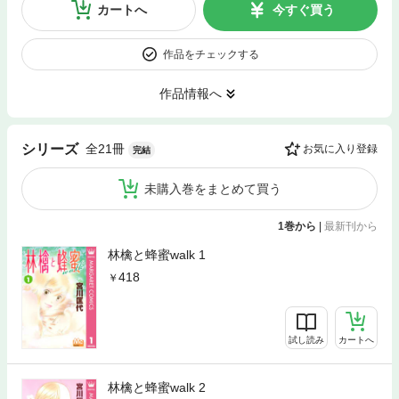
カートへ
今すぐ買う
作品をチェックする
作品情報へ
全21冊
シリーズ
お気に入り登録
完結
未購入巻をまとめて買う
1巻から
|
最新刊から
林檎と蜂蜜walk 1
418
試し読み
カートへ
林檎と蜂蜜walk 2