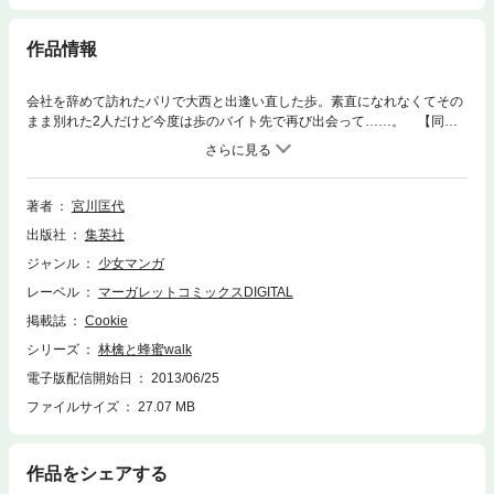
作品情報
会社を辞めて訪れたパリで大西と出逢い直した歩。素直になれなくてその
まま別れた2人だけど今度は歩のバイト先で再び出会って……。 【同時
収録】林檎と蜂蜜
著者
宮川匡代
出版社
集英社
ジャンル
少女マンガ
レーベル
マーガレットコミックスDIGITAL
掲載誌
Cookie
シリーズ
林檎と蜂蜜walk
電子版配信開始日
2013/06/25
ファイルサイズ
27.07 MB
作品をシェアする