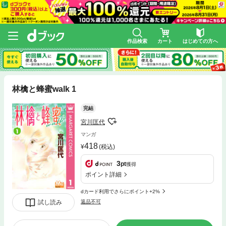
作品検索
カート
はじめての方へ
林檎と蜂蜜walk 1
完結
宮川匡代
マンガ
418
(税込)
3
pt
獲得
ポイント詳細
dカード利用でさらにポイント+2%
試し読み
返品不可