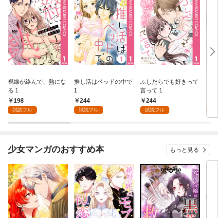
視線が絡んで、熱にな
推し活はベッドの中で
ふしだらでも好きって
パー
る 1
1
言って 1
ーシ
198
244
244
1
試読フル
試読フル
試読フル
試
少女マンガのおすすめ本
もっと見る