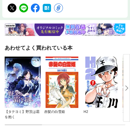
あわせてよく買われている本
【タテヨミ】野茨は霜
赤髪の白雪姫
H2
本好
を抱く