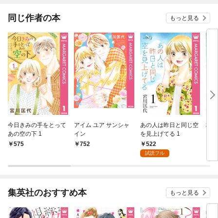
同じ作者の本
もっと見る
今日きみの手をとって
アイム ユア サンシャ
あの人は昨日と同じ空
林檎
あの空の下 1
イン
を見上げてる 1
522
575
752
4
試読フル
集英社のおすすめ本
もっと見る