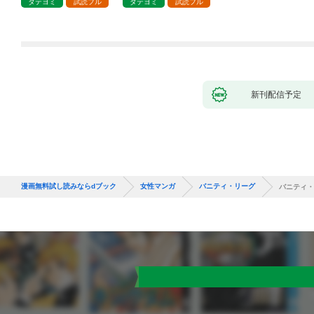
タテヨミ
試読フル
タテヨミ
試読フル
新刊配信予定
漫画無料試し読みならdブック
女性マンガ
バニティ・リーグ
バニティ・