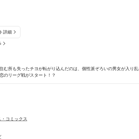
ト詳細
%
住む所も失ったチヨが転がり込んだのは、個性派ぞろいの男女が入り乱
恋のリーグ戦がスタート！？
ス・コミックス
グ