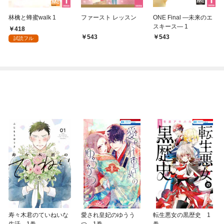
林檎と蜂蜜walk 1
ファースト レッスン
ONE Final ―未来のエ
スキース― 1
418
543
543
試読フル
寿々木君のていねいな
愛され皇妃のゆうう
転生悪女の黒歴史 1