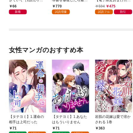
きていく［1話売り］
導書を修復したら最強
【電子限定おまけ付
第1話
の精霊が味方になりま
き】 1巻
66
770
594
475
した（クールな王弟殿
新着
試読増量
試読フル
割引
下がなぜかいつもそば
にいます）～【おまけ
描き下ろし付き】 1
巻
女性マンガのおすすめ本
【タテヨミ】1.運命の
【タテヨミ】1.あなた
岩肌の花嫁は愛で溶か
相手は上司だった
はもういりません
される 1巻
71
71
363