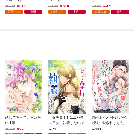
生活 1巻
つ 1巻
巻
770
616
638
510
594
475
試読フル
割引
試読フル
割引
試読フル
割引
愛してるって、言いた
【タテヨミ】1.ニセモ
最恐上司と同棲したら
い 1話
ノ皇女に執着しないで
最強に愛されました 1
巻
154
99
71
181