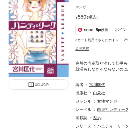
マンガ
550
(税込)
ポイン
5
pt
獲得
dカード利用でさらにポイント+2
返品不可
突然の内定取り消しで仕事も
就活もしなきゃならないのに
著者
宮川匡代
試し読み
出版社
白泉社
ジャンル
女性マンガ
レーベル
白泉社レディー
掲載誌
Silky
シリーズ
バニティ・リー