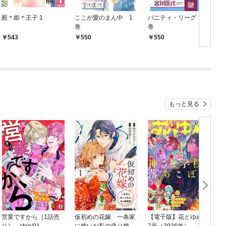
殿＊姫＊王子 1
ここが愛のまん中 1
バニティ・リーグ 1
巻
巻
543
550
550
もっと見る
営業ですから［1話売
仮初めの花嫁 一条家
【電子版】花とゆめ 1