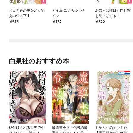
今日きみの手をとって
アイム ユア サンシャ
あの人は昨日と同じ空
あの空の下 1
イン
を見上げてる 1
575
752
522
白泉社のおすすめ本
格付けされる世界で生
魔導書令嬢～伝説の魔
土かぶりのエレナ姫