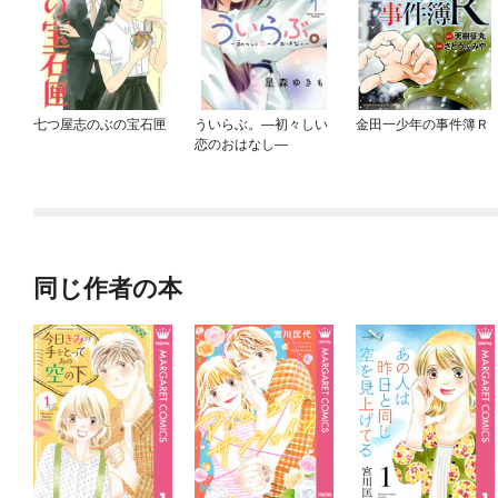
七つ屋志のぶの宝石匣
ういらぶ。—初々しい
金田一少年の事件簿Ｒ
恋のおはなし—
同じ作者の本