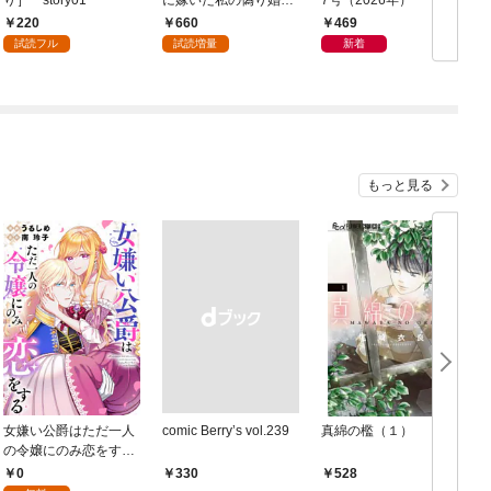
り］ story01
に嫁いだ私の偽り婚姻
7号（2026年）
譚【おまけ描き下ろし
220
660
469
付き】 1巻
試読フル
試読増量
新着
もっと見る
女嫌い公爵はただ一人
comic Berry’s vol.239
真綿の檻（１）
の令嬢にのみ恋をする
（分冊版）第１話
0
￥330
528