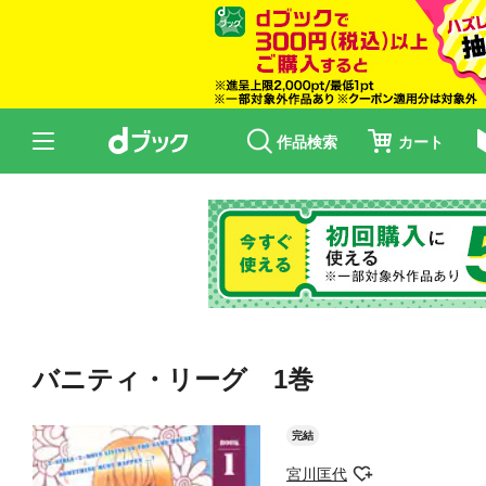
作品検索
カート
バニティ・リーグ 1巻
完結
宮川匡代