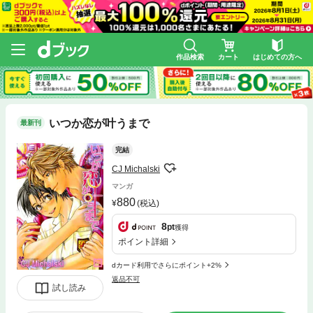
作品検索
カート
はじめての方へ
いつか恋が叶うまで
最新刊
完結
CJ Michalski
マンガ
880
(税込)
8
pt
獲得
ポイント詳細
dカード利用でさらにポイント+2%
返品不可
試し読み