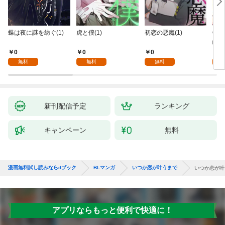
蝶は夜に謎を紡ぐ(1)
虎と僕(1)
初恋の悪魔(1)
Ove
齢版
0
0
0
0
無料
無料
無料
新刊配信予定
ランキング
キャンペーン
無料
漫画無料試し読みならdブック
BLマンガ
いつか恋が叶うまで
いつか恋が叶
アプリならもっと便利で快適に！