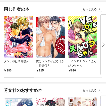
てく
OMI
同じ作者の本
もっと見る
ダンナ様は吟遊詩人
俺はヘンタイだろうか
ＬＯＶＥＬＯＶＥえん
ウソ
【特典付き】
ぴつちゃん
880
715
680
6
芳文社のおすすめ本
もっと見る