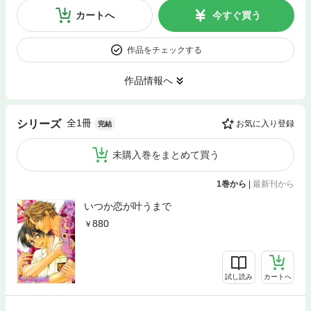
カートへ
今すぐ買う
作品をチェックする
作品情報へ
全1冊
シリーズ
お気に入り登録
完結
未購入巻をまとめて買う
1巻から
|
最新刊から
いつか恋が叶うまで
880
試し読み
カートへ