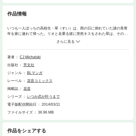
作品情報
いつも一人ぼっちの高校生・翠（すい）は、雨の日に倒れていた謎の美青
年を家に連れて帰った。リオと名乗る彼に突然キスをされた翠は、その時
からただ一人自分を必要としてくれるリオに思いを寄せるが…。出会うこ
とが運命づけられていた二人の恋！リオの陵辱された少年時代「恋が叶う
前に」も収録！描き下ろし付き
著者
CJ Michalski
出版社
芳文社
ジャンル
BLマンガ
レーベル
花音コミックス
掲載誌
花音
シリーズ
いつか恋が叶うまで
電子版配信開始日
2014/03/11
ファイルサイズ
36.96 MB
作品をシェアする