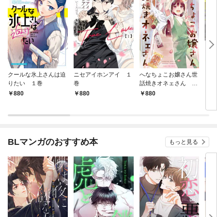
クールな氷上さんは迫
ニセアイホンアイ １
へなちょこお嬢さん世
うち
りたい １巻
巻
話焼きオネェさん １
レ配
巻
880
880
880
8
BLマンガのおすすめ本
もっと見る