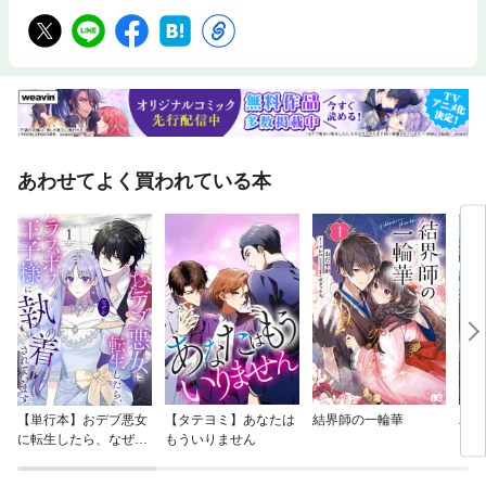
あわせてよく買われている本
【単行本】おデブ悪女
【タテヨミ】あなたは
結界師の一輪華
バッ
に転生したら、なぜか
もういりません
ロイ
ラスボス王子様に執着
今世
されています
りが