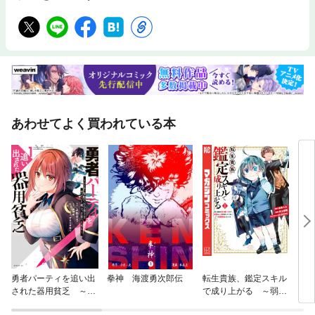
あわせてよく買われている本
勇者パーティを追い出
拳神 海渡勇次郎伝
転生貴族、鑑定スキル
ブル
された器用貧乏 ～パ
で成り上がる ～弱小
ーティ事情で付与術士
領地を受け継いだの