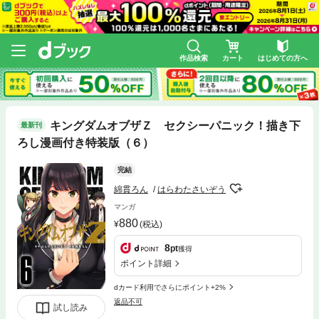
作品検索
カート
はじめての方へ
キングダムオブザＺ セクシーパニック！描き下
最新刊
ろし漫画付き特装版（６）
完結
綿貫ろん
はらわたさいぞう
マンガ
880
(税込)
8
pt
獲得
ポイント詳細
dカード利用でさらにポイント+2%
返品不可
試し読み