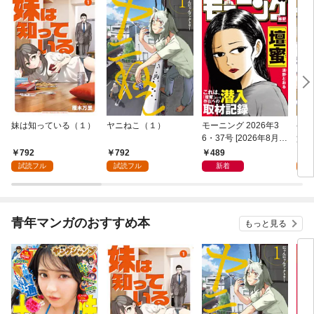
妹は知っている（１）
ヤニねこ（１）
モーニング 2026年3
ゲー
6・37号 [2026年8月6
貴族
日発売]
外れ
792
792
489
7
を駆
試読フル
試読フル
新着
試
して
青年マンガのおすすめ本
もっと見る