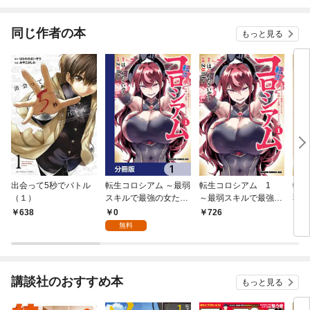
をやっていた剣士、万
で、優秀な人材を増や
能へと至る～
していたら、最強領地
になってた～
同じ作者の本
もっと見る
出会って5秒でバトル
転生コロシアム ～最弱
転生コロシアム 1
転生
（１）
スキルで最強の女たち
～最弱スキルで最強の
弱ス
を攻略して奴隷ハーレ
女たちを攻略して奴隷
ちを
0
638
726
1,
ム作ります～【分冊
ハーレム作ります～
レム
無料
版】 1
らせ
ルカ
講談社のおすすめ本
もっと見る