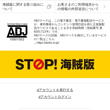
海賊版に関する取り組みに
お客さまのご利用端末から
ついて
の情報の外部送信について
ABJマークは、この電子書店・電子書籍配信サービス
が、著作権者からコンテンツ使用許諾を得た正規版配
信サービスであることを示す登録商標（登録番号 第
6091713号）です。
ABJマークの詳細、ABJマークを掲示しているサービス
の一覧はこちら
→
https://aebs.or.jp/
dアカウントを発行する
dアカウントログイン