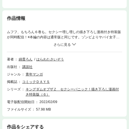
作品情報
ムフフ、もちろん６巻も。セクシー増し増しの描き下ろし漫画付き特装版
が同時配信！※本編の内容は通常版と同じです。ゾンビよりヤバイ女子高
生コンビ、勢力拡大中！！！『出会って５秒でバトル』原作のはらわたさ
いぞう最新作！！！血も滴るヤバすぎ女子高生！新感覚“ゾンビよりもJK
パニック”ストーリー、激震！！堂々完結！！！！！
著者
綿貫ろん
はらわたさいぞう
出版社
講談社
ジャンル
青年マンガ
掲載誌
コミックＤＡＹＳ
シリーズ
キングダムオブザＺ セクシーパニック！描き下ろし漫画付
き特装版（６）
電子版配信開始日
2022/02/09
ファイルサイズ
57.98 MB
作品をシェアする