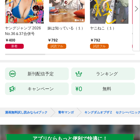
ヤングジャンプ 2026
妹は知っている（１）
ヤニねこ（１）
モー
No.36＆37合併号
6・3
日発
400
792
792
4
新着
試読フル
試読フル
新刊配信予定
ランキング
キャンペーン
無料
漫画無料試し読みならdブック
青年マンガ
キングダムオブザＺ セクシーパニッ
アプリならもっと便利で快適に！