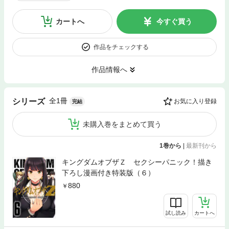
カートへ
今すぐ買う
作品をチェックする
作品情報へ
全1冊
シリーズ
お気に入り登録
完結
未購入巻をまとめて買う
1巻から
|
最新刊から
キングダムオブザＺ セクシーパニック！描き
下ろし漫画付き特装版（６）
880
試し読み
カートへ